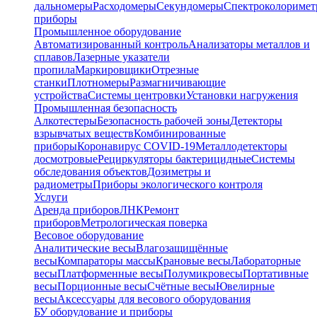
дальномеры
Расходомеры
Секундомеры
Спектроколориме
приборы
Промышленное оборудование
Автоматизированный контроль
Анализаторы металлов и
сплавов
Лазерные указатели
пропила
Маркировщики
Отрезные
станки
Плотномеры
Размагничивающие
устройства
Системы центровки
Установки нагружения
Промышленная безопасность
Алкотестеры
Безопасность рабочей зоны
Детекторы
взрывчатых веществ
Комбинированные
приборы
Коронавирус COVID-19
Металлодетекторы
досмотровые
Рециркуляторы бактерицидные
Системы
обследования объектов
Дозиметры и
радиометры
Приборы экологического контроля
Услуги
Аренда приборов
ЛНК
Ремонт
приборов
Метрологическая поверка
Весовое оборудование
Аналитические весы
Влагозащищённые
весы
Компараторы массы
Крановые весы
Лабораторные
весы
Платформенные весы
Полумикровесы
Портативные
весы
Порционные весы
Счётные весы
Ювелирные
весы
Аксессуары для весового оборудования
БУ оборудование и приборы