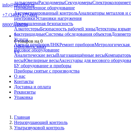
дальномеры
Расходомеры
Секундомеры
Спектроколориме
info@nkpribor.ru
Промышленное оборудование
Автоматизированный контроль
Анализаторы металлов и 
+7 (3412) 277-001
центровки
Установки нагружения
Промышленная безопасность
88005118036
Алкотестеры
Безопасность рабочей зоны
Детекторы взрыв
бактерицидные
Системы обследования объектов
Дозиметр
0
Услуги
0
товаров на
0
Аренда приборов
ЛНК
Ремонт приборов
Метрологическая 
Оформить заказ
Весовое оборудование
0
0
Аналитические весы
Влагозащищённые весы
Компаратор
весы
Ювелирные весы
Аксессуары для весового оборудов
БУ оборудование и приборы
Приборы снятые с производства
О нас
Контакты
Доставка и оплата
Реквизиты
Упаковка
Главная
Неразрушающий контроль
Ультразвуковой контроль