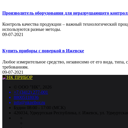
Производитель оборудования для неразрушающего контрол
Контроль качества продукции – важный технологический проце
используются разные методы.
09-07-2021
Купить приборы с поверкой в Ижевске
Любое измерительное средство, независимо от его вида, типа,
требованиям.
09-07-2021
©
ООО "НК"
, 2026
+7 (3412) 277-001
88005118036
info@nkpribor.ru
Будни 08:00 - 17:00 (МСК)
426034, Удмуртская Республика, г. Ижевск, ул. Удмуртская