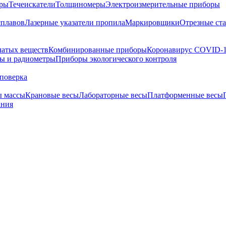
тры
Течеискатели
Толщиномеры
Электроизмерительные приборы
сплавов
Лазерные указатели пропила
Маркировщики
Отрезные ст
чатых веществ
Комбинированные приборы
Коронавирус COVID-
ы и радиометры
Приборы экологического контроля
поверка
ы массы
Крановые весы
Лабораторные весы
Платформенные весы
ания