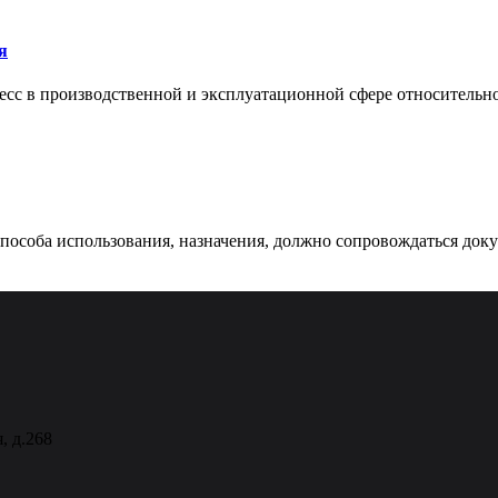
я
сс в производственной и эксплуатационной сфере относительно 
 способа использования, назначения, должно сопровождаться док
, д.268