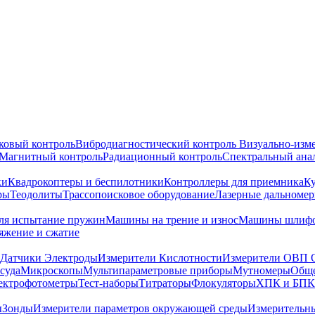
ковый контроль
Вибродиагностический контроль
Визуально-изм
Магнитный контроль
Радиационный контроль
Спектральный ана
ки
Квадрокоптеры и беспилотники
Контроллеры для приемника
К
ры
Теодолиты
Трассопоисковое оборудование
Лазерные дальноме
я испытание пружин
Машины на трение и износ
Машины шлифо
тяжение и сжатие
Датчики Электроды
Измерители Кислотности
Измерители ОВП 
суда
Микроскопы
Мультипараметровые приборы
Мутномеры
Обще
ектрофотометры
Тест-наборы
Титраторы
Флокуляторы
ХПК и БПК
ы
Зонды
Измерители параметров окружающей среды
Измерительн