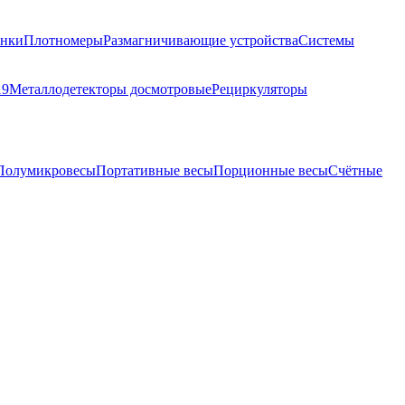
анки
Плотномеры
Размагничивающие устройства
Системы
19
Металлодетекторы досмотровые
Рециркуляторы
Полумикровесы
Портативные весы
Порционные весы
Счётные