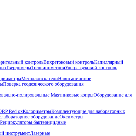
ерительный контроль
Вихретоковый контроль
Капиллярный
лиз
Твердомеры
Толщинометрия
Ультразвуковой контроль
урвиметры
Металлоискатели
Навигационное
ры
Поверка геодезического оборудования
вально-полировальные
Маятниковые копры
Оборудование для
ORP Red ox
Колориметры
Комплектующие для лабораторных
лабораторное оборудование
Оксиметры
Рециркуляторы бактерицидные
ый инструмент
Лазерные