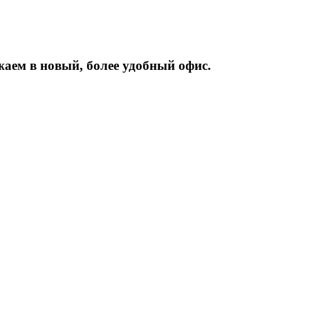
жаем
в
новый,
более
удобный
офис.