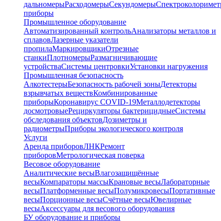
дальномеры
Расходомеры
Секундомеры
Спектроколориме
приборы
Промышленное оборудование
Автоматизированный контроль
Анализаторы металлов и
сплавов
Лазерные указатели
пропила
Маркировщики
Отрезные
станки
Плотномеры
Размагничивающие
устройства
Системы центровки
Установки нагружения
Промышленная безопасность
Алкотестеры
Безопасность рабочей зоны
Детекторы
взрывчатых веществ
Комбинированные
приборы
Коронавирус COVID-19
Металлодетекторы
досмотровые
Рециркуляторы бактерицидные
Системы
обследования объектов
Дозиметры и
радиометры
Приборы экологического контроля
Услуги
Аренда приборов
ЛНК
Ремонт
приборов
Метрологическая поверка
Весовое оборудование
Аналитические весы
Влагозащищённые
весы
Компараторы массы
Крановые весы
Лабораторные
весы
Платформенные весы
Полумикровесы
Портативные
весы
Порционные весы
Счётные весы
Ювелирные
весы
Аксессуары для весового оборудования
БУ оборудование и приборы