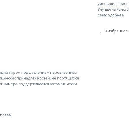
уменьшило риск 
Улучшена констр
стало удобнее.
В избранное
зации паром под давлением перевязочных
дицинских принадлежностей, не портящихся
ой камере поддерживается автоматически.
сплеем