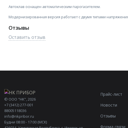
Автоклав оснащен автоматическим парогасителем.
Модернизированная версия работает с двумя типами напряжения 
Отзывы
Оставить отзыв
Прайс-лист
©
ООО "НК"
, 2026
Новости
+7 (3412) 277-001
88005118036
Отзывы
info@nkpribor.ru
Будни 08:00 - 17:00 (МСК)
Форма связи
426034, Удмуртская Республика, г. Ижевск, ул.