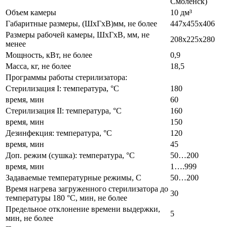
Смоленск)
Объем камеры
10 дм³
Габаритные размеры, (ШхГхВ)мм, не более
447х455х406
Размеры рабочей камеры, ШхГхВ, мм, не
208х225х280
менее
Мощность, кВт, не более
0,9
Масса, кг, не более
18,5
Программы работы стерилизатора:
Стерилизация I: температура, °С
180
время, мин
60
Стерилизация II: температура, °С
160
время, мин
150
Дезинфекция: температура, °С
120
время, мин
45
Доп. режим (сушка): температура, °С
50…200
время, мин
1….999
Задаваемые температурные режимы, С
50…200
Время нагрева загруженного стерилизатора до
30
температуры 180 °С, мин, не более
Предельное отклонение времени выдержки,
5
мин, не более