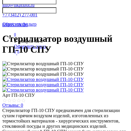
info@nkpribor.ru
+7 (3412) 277-001
Сбросить фильтр
88005118036
0
Стерилизатор воздушный
0
товаров на
0
Оформить заказ
ГП-10 СПУ
0
0
Арт
ГП-10 СПУ
Отзывы: 0
Стерилизатор ГП-10 СПУ предназначен для стерилизации
сухим горячим воздухом изделий, изготовленных из
термостойких материалов - хирургических инструментов,
стеклянной посуды и других медицинских изделий.