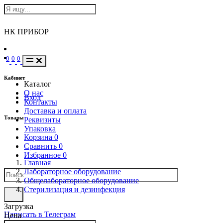
НК ПРИБОР
0
0
0
Кабинет
Каталог
О нас
Вход
Контакты
Доставка и оплата
Товары
Реквизиты
Упаковка
Корзина
0
Сравнить
0
Избранное
0
Главная
Лабораторное оборудование
Общелабораторное оборудование
Стерилизация и дезинфекция
Загрузка
Написать в Телеграм
Цена