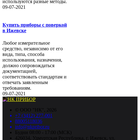
используются разные методы.
09-07-2021
Купить приборы с поверкой
в Ижевске
Любое измерительное
средство, независимо от его
вида, типа, способа
использования, назначения,
должно сопровождаться
документацией,
соответствовать стандартам и
отвечать заявленным
требованиям.
09-07-2021
©
ООО "НК"
, 2026
+7 (3412) 277-001
88005118036
info@nkpribor.ru
Будни 08:00 - 17:00 (МСК)
426034, Удмуртская Республика, г. Ижевск, ул.