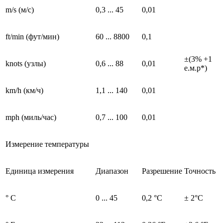
m/s (м/с)
0,3 ... 45
0,01
ft/min (фут/мин)
60 ... 8800
0,1
±(3% +1
knots (узлы)
0,6 ... 88
0,01
е.м.р*)
km/h (км/ч)
1,1 ... 140
0,01
mph (миль/час)
0,7 ... 100
0,01
Измерение температуры
Единица измерения
Диапазон
Разрешение
Точность
° С
0 ... 45
0,2 °C
± 2°C