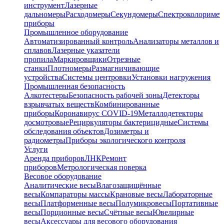
инструмент
Лазерные
дальномеры
Расходомеры
Секундомеры
Спектроколориме
приборы
Промышленное оборудование
Автоматизированный контроль
Анализаторы металлов и
сплавов
Лазерные указатели
пропила
Маркировщики
Отрезные
станки
Плотномеры
Размагничивающие
устройства
Системы центровки
Установки нагружения
Промышленная безопасность
Алкотестеры
Безопасность рабочей зоны
Детекторы
взрывчатых веществ
Комбинированные
приборы
Коронавирус COVID-19
Металлодетекторы
досмотровые
Рециркуляторы бактерицидные
Системы
обследования объектов
Дозиметры и
радиометры
Приборы экологического контроля
Услуги
Аренда приборов
ЛНК
Ремонт
приборов
Метрологическая поверка
Весовое оборудование
Аналитические весы
Влагозащищённые
весы
Компараторы массы
Крановые весы
Лабораторные
весы
Платформенные весы
Полумикровесы
Портативные
весы
Порционные весы
Счётные весы
Ювелирные
весы
Аксессуары для весового оборудования