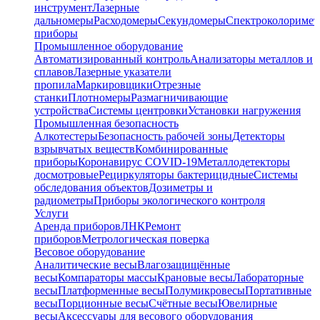
инструмент
Лазерные
дальномеры
Расходомеры
Секундомеры
Спектроколориме
приборы
Промышленное оборудование
Автоматизированный контроль
Анализаторы металлов и
сплавов
Лазерные указатели
пропила
Маркировщики
Отрезные
станки
Плотномеры
Размагничивающие
устройства
Системы центровки
Установки нагружения
Промышленная безопасность
Алкотестеры
Безопасность рабочей зоны
Детекторы
взрывчатых веществ
Комбинированные
приборы
Коронавирус COVID-19
Металлодетекторы
досмотровые
Рециркуляторы бактерицидные
Системы
обследования объектов
Дозиметры и
радиометры
Приборы экологического контроля
Услуги
Аренда приборов
ЛНК
Ремонт
приборов
Метрологическая поверка
Весовое оборудование
Аналитические весы
Влагозащищённые
весы
Компараторы массы
Крановые весы
Лабораторные
весы
Платформенные весы
Полумикровесы
Портативные
весы
Порционные весы
Счётные весы
Ювелирные
весы
Аксессуары для весового оборудования