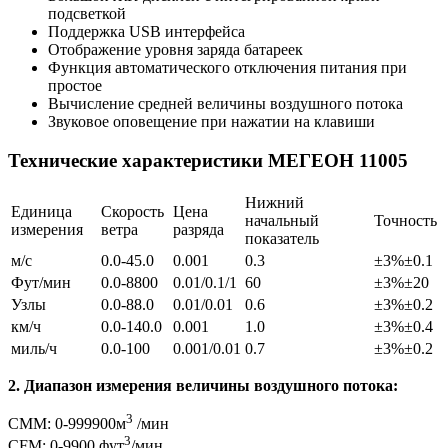
подсветкой
Поддержка USB интерфейса
Отображение уровня заряда батареек
Функция автоматического отключения питания при
простое
Вычисление средней величины воздушного потока
Звуковое оповещение при нажатии на клавиши
Технические характеристики МЕГЕОН 11005
Нижний
Единица
Скорость
Цена
начальный
Точность
измерения
ветра
разряда
показатель
м/с
0.0-45.0
0.001
0.3
±3%±0.1
Фут/мин
0.0-8800
0.01/0.1/1
60
±3%±20
Узлы
0.0-88.0
0.01/0.01
0.6
±3%±0.2
км/ч
0.0-140.0
0.001
1.0
±3%±0.4
миль/ч
0.0-100
0.001/0.01
0.7
±3%±0.2
2. Диапазон измерения величины воздушного потока:
3
CMM: 0-999900м
/мин
3
CFM: 0-9900 фут
/мин