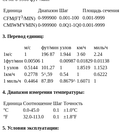
Единица
Диапазон
Шаг
Площадь сечения
3
0-999900
0.001-100
0.001-9999
CFM(FT
/MIN)
CMIWM'VMIN)
0-999900
0.0Q1-1Q0
0.001-9999
3. Перевод единиц:
м/с
фут/мин
узлов
км/ч
миль/ч
1м/с
1
196 87
1.944
3 60
2.24
1фут/мин
0.00506
1
0.00987
0.01829
0.01138
1 узлов
0.5144
101.27
1
1.8519
1.1523
1км/ч
0.2778
5^,59
0.54
1
0.6222
1 миль/ч
0.4464
87.B9
0.8679^
1.6071
1
4. Диапазон измерения температуры:
Единица
Соотношение
Шаг
Точность
°C
0.0-45.0
0.1
±1.0°C
°F
32.0-113.0
0.1
±1.8°F
5. Условия эксплуатации: