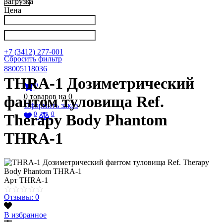
Загрузка
Цена
Написать в Телеграм
info@nkpribor.ru
+7 (3412) 277-001
Сбросить фильтр
88005118036
THRA-1 Дозиметрический
0
0
товаров на
0
фантом туловища Ref.
Оформить заказ
0
0
Therapy Body Phantom
THRA-1
Арт
THRA-1
Отзывы: 0
В избранное