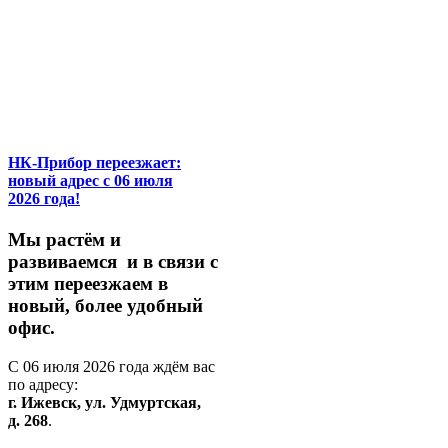
НК-Прибор переезжает:
новый адрес с 06 июля
2026 года!
М
ы
растём
и
развиваемся
и
в
связи
с
этим
переезжаем
в
новый,
более
удобный
офис.
С
06
июля
2026
года
ждём
вас
по
адресу:
г.
Ижевск,
ул.
Удмуртская,
д.
268
.