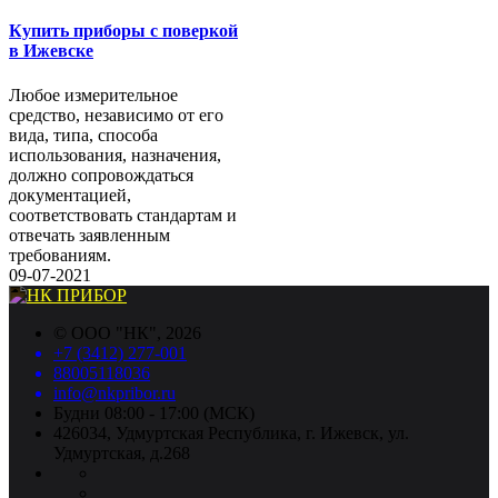
Купить приборы с поверкой
в Ижевске
Любое измерительное
средство, независимо от его
вида, типа, способа
использования, назначения,
должно сопровождаться
документацией,
соответствовать стандартам и
отвечать заявленным
требованиям.
09-07-2021
©
ООО "НК"
, 2026
+7 (3412) 277-001
88005118036
info@nkpribor.ru
Будни 08:00 - 17:00 (МСК)
426034, Удмуртская Республика, г. Ижевск, ул.
Удмуртская, д.268