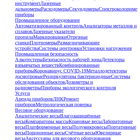
инструмент
Лазерные
дальномеры
Расходомеры
Секундомеры
Спектроколориме
приборы
Промышленное оборудование
Автоматизированный контроль
Анализаторы металлов и
сплавов
Лазерные указатели
пропила
Маркировщики
Отрезные
станки
Плотномеры
Размагничивающие
устройства
Системы центровки
Установки нагружения
Промышленная безопасность
Алкотестеры
Безопасность рабочей зоны
Детекторы
взрывчатых веществ
Комбинированные
приборы
Коронавирус COVID-19
Металлодетекторы
досмотровые
Рециркуляторы бактерицидные
Системы
обследования объектов
Дозиметры и
радиометры
Приборы экологического контроля
Услуги
Аренда приборов
ЛНК
Ремонт
приборов
Метрологическая поверка
Весовое оборудование
Аналитические весы
Влагозащищённые
весы
Компараторы массы
Крановые весы
Лабораторные
весы
Платформенные весы
Полумикровесы
Портативные
весы
Порционные весы
Счётные весы
Ювелирные
весы
Аксессуары для весового оборудования