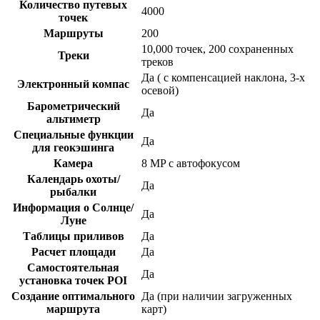
Количество путевых
4000
точек
Маршруты
200
10,000 точек, 200 сохраненных
Треки
треков
Да ( с компенсацией наклона, 3-х
Электронный компас
осевой)
Барометрический
Да
альтиметр
Специальные функции
Да
для геокэшинга
Камера
8 MP с автофокусом
Календарь охоты/
Да
рыбалки
Информация о Солнце/
Да
Луне
Таблицы приливов
Да
Расчет площади
Да
Самостоятельная
Да
установка точек POI
Создание оптимального
Да (при наличии загруженных
маршрута
карт)