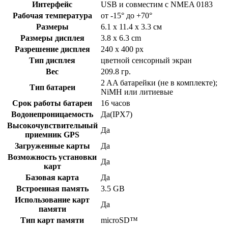
Интерфейс
USB и совместим с NMEA 0183
Рабочая температура
от -15° до +70°
Размеры
6.1 x 11.4 x 3.3 см
Размеры дисплея
3.8 x 6.3 cm
Разрешение дисплея
240 x 400 px
Тип дисплея
цветной сенсорный экран
Вес
209.8 гр.
2 AA батарейки (не в комплекте);
Тип батареи
NiMH или литиевые
Срок работы батареи
16 часов
Водонепроницаемость
Да(IPX7)
Высокочувствительный
Да
приемник GPS
Загруженные карты
Да
Возможность установки
Да
карт
Базовая карта
Да
Встроенная память
3.5 GB
Использование карт
Да
памяти
Тип карт памяти
microSD™