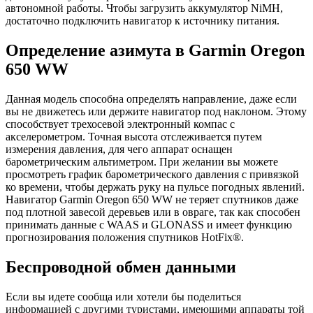
автономной работы. Чтобы загрузить аккумулятор NiMH,
достаточно подключить навигатор к источнику питания.
Определение азимута в Garmin Oregon
650 WW
Данная модель способна определять направление, даже если
вы не движетесь или держите навигатор под наклоном. Этому
способствует трехосевой электронный компас с
акселерометром. Точная высота отслеживается путем
измерения давления, для чего аппарат оснащен
барометрическим альтиметром. При желании вы можете
просмотреть график барометрического давления с привязкой
ко времени, чтобы держать руку на пульсе погодных явлений.
Навигатор Garmin Oregon 650 WW не теряет спутников даже
под плотной завесой деревьев или в овраге, так как способен
принимать данные с WAAS и GLONASS и имеет функцию
прогнозирования положения спутников HotFix®.
Беспроводной обмен данными
Если вы идете сообща или хотели бы поделиться
информацией с другими туристами, имеющими аппараты той