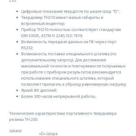
210:
Цифровые показания твердости по шкале Шор "D";
Твердомер ТН210 имеет малые габариты и
встроенный индентор;
Прибор ТН210 полностью соответствует стандартам
DIN 53505, ASTM D 2240, ISO 7619;
Возможность передачи данных на ПК через порт
RS232;
Возможность поставки специального штатива (по
дополнительному запросу). Для достижения
максимальной точности и повторяемости получаемых
при работе с прибором результатов рекомендуется
использование специального штатива, который
позволяет прилагать к образцу равномерную нагрузку;
Яркий ЖК дисплей;
Более 300 часов непрерывной работы.
Технические характеристики портативного твердомера
резины TH 200:
Шкала
«D» Шора