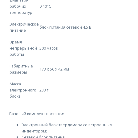
рабочих
0 40°С
температур
Электрическое
блок питания сетевой 4.5 В
питание
Время
непрерывной
300 часов
работы
Габаритные
173 x 56 x 42 мм
размеры
Масса
электронного
233 г
блока
Базовый комплект поставки:
Электронный блок твердомера со встроенным
индентором;
Сетевой блок питания;