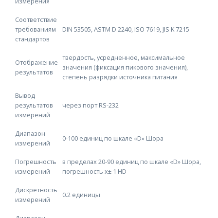
измерения
Соответствие
требованиям
DIN 53505, ASTM D 2240, ISO 7619, JIS K 7215
стандартов
твердость, усредненное, максимальное
Отображение
значения (фиксация пикового значения),
результатов
степень разрядки источника питания
Вывод
результатов
через порт RS-232
измерений
Диапазон
0-100 единиц по шкале «D» Шора
измерений
Погрешность
в пределах 20-90 единиц по шкале «D» Шора,
измерений
погрешность x± 1 HD
Дискретность
0.2 единицы
измерений
Диапазон