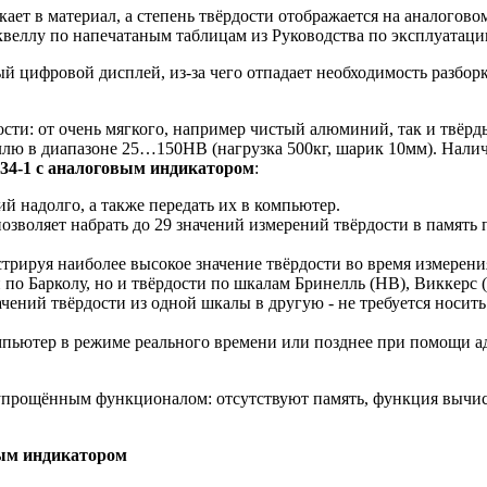
ет в материал, а степень твёрдости отображается на аналоговом
веллу по напечатаным таблицам из Руководства по эксплуатаци
й цифровой дисплей, из-за чего отпадает необходимость разбор
сти: от очень мягкого, например чистый алюминий, так и твёр
еллю в диапазоне 25…150HB (нагрузка 500кг, шарик 10мм). Налич
934-1 с аналоговым индикатором
:
й надолго, а также передать их в компьютер.
зволяет набрать до 29 значений измерений твёрдости в память п
рируя наиболее высокое значение твёрдости во время измерени
и по Барколу, но и твёрдости по шкалам Бринелль (HB), Викке
чений твёрдости из одной шкалы в другую - не требуется носить
пьютер в режиме реального времени или позднее при помощи ад
упрощённым функционалом: отсутствуют память, функция вычис
вым индикатором