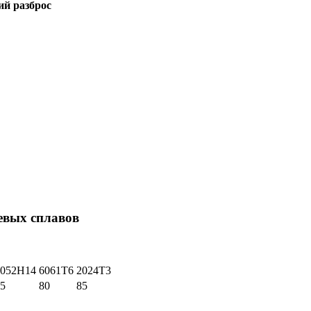
ий разброс
евых сплавов
5052H14
6061T6
2024T3
5
80
85