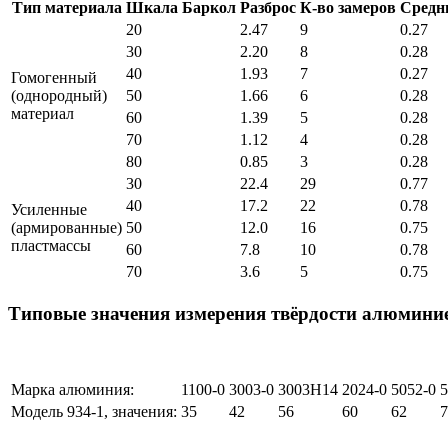
Тип материала
Шкала Баркол
Разброс
К-во замеров
Средн
20
2.47
9
0.27
30
2.20
8
0.28
40
1.93
7
0.27
Гомогенный
(однородный)
50
1.66
6
0.28
материал
60
1.39
5
0.28
70
1.12
4
0.28
80
0.85
3
0.28
30
22.4
29
0.77
40
17.2
22
0.78
Усиленные
(армированные)
50
12.0
16
0.75
пластмассы
60
7.8
10
0.78
70
3.6
5
0.75
Типовые значения измерения твёрдости алюмини
Марка алюминия:
1100-0
3003-0
3003H14
2024-0
5052-0
Модель 934-1, значения:
35
42
56
60
62
7