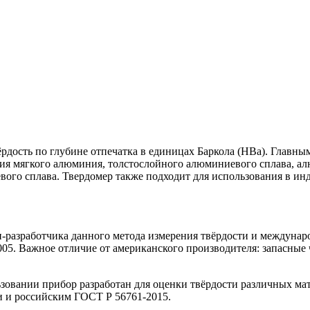
вёрдость по глубине отпечатка в единицах Баркола (HBa). Главн
ия мягкого алюминия, толстослойного алюминиевого сплава, 
ого сплава. Твердомер также подходит для использования в ин
разработчика данного метода измерения твёрдости и междунаро
. Важное отличие от американского производителя: запасные 
ьзовании прибор разработан для оценки твёрдости различных ма
и и российским ГОСТ Р 56761-2015.