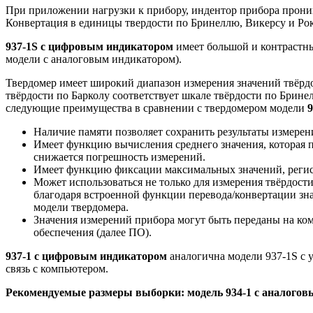
При приложении нагрузки к прибору, индентор прибора проника
Конвертация в единицы твердости по Бринеллю, Викерсу и Рок
937-1S с цифровым индикатором
имеет большой и контрастны
модели с аналоговым индикатором).
Твердомер имеет широкий диапазон измерения значений твёрдо
твёрдости по Барколу соответствует шкале твёрдости по Брин
следующие преимущества в сравнении с твердомером модели
Наличие памяти позволяет сохранить результаты измерени
Имеет функцию вычисления среднего значения, которая по
снижается погрешность измерений.
Имеет функцию фиксации максимальных значений, регист
Может использоваться не только для измерения твёрдост
благодаря встроенной функции перевода/конвертации зна
модели твердомера.
Значения измерений прибора могут быть переданы на ком
обеспечения (далее ПО).
937-1 с цифровым индикатором
аналогична модели 937-1S с 
связь с компьютером.
Рекомендуемые размеры выборки: модель
934-1 с аналого