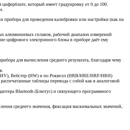
 циферблате, который имеет градуировку от 0 до 100.
и.
ки прибора для проведения калибровки или настройки (как на
дых алюминиевых сплавов, рабочий диапазон измерений
ие цифрового электронного блока в приборе даёт ему
рибора для вычисления среднего результата, благодаря чему
я.
рс (HV), Вебстер (HW) и по Роквелл (HRB/HRE/HRF/HRH)
 распечатанные таблицы перевода с собой как в аналоговой
аптера Bluetooth (Блютус) и связующего программного
ления среднего значения, фиксация маскимальных значений,