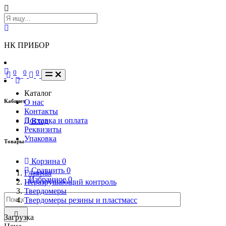
НК ПРИБОР
0
0
0
Каталог
Кабинет
О нас
Контакты
Доставка и оплата
Вход
Реквизиты
Упаковка
Товары
Корзина
0
Сравнить
0
Главная
Избранное
0
Неразрушающий контроль
Твердомеры
Твердомеры резины и пластмасс
Загрузка