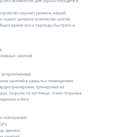
 без активности; для сброса походите в
устройство изучает уровень вашей
о задает целевое количество шагов)
бщее время сна и периоды быстрого и
е
нсивных занятий
 (в приложении)
или занятий в закрытых помещениях
ардиотренировки, тренировки на
рах, подъем по лестнице, этажи подъема,
ещениях и йога
ик повторений
 GPS
цы данных
и занятий