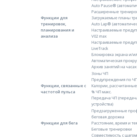
Auto Pause® (автоматич
Расширенные трениро
Функции для
Загружаемые планы тр
тренировок,
Auto Lap® (автоматичес
планирования и
Настраиваемые предуп
анализа
V02 max
Настраиваемые преду
LiveTrack
Блокировка экрана и/и
Автоматическая прокру
Архив занятий на часах
Зоны ЧП
Предупреждения по Ч
Функции, связанные с
Калории, рассчитанные
частотой пульса
% ЧП макс.
Передача ЧП (передач
устройства)
Предзагруженные профи
беговая дорожка
Функции для бега
Расстояние, время и те
Беговые тренировки
Совместимость с шаго