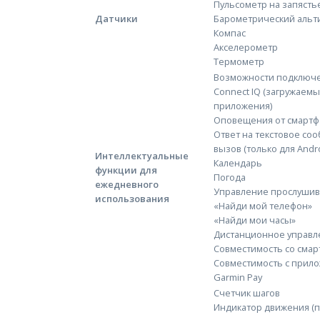
Пульсометр на запястье
Датчики
Барометрический альт
Компас
Акселерометр
Термометр
Возможности подключе
Connect IQ (загружаем
приложения)
Оповещения от смартф
Ответ на текстовое со
вызов (только для Andro
Интеллектуальные
Календарь
функции для
Погода
ежедневного
Управление прослушив
использования
«Найди мой телефон»
«Найди мои часы»
Дистанционное управл
Совместимость со смар
Совместимость с прило
Garmin Pay
Счетчик шагов
Индикатор движения (п