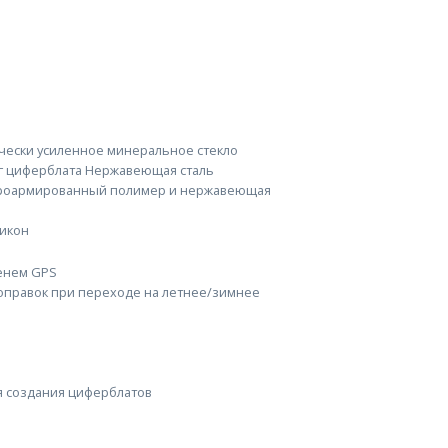
ически усиленное минеральное стекло
уг циферблата Нержавеющая сталь
броармированный полимер и нержавеющая
икон
енем GPS
оправок при переходе на летнее/зимнее
ля создания циферблатов