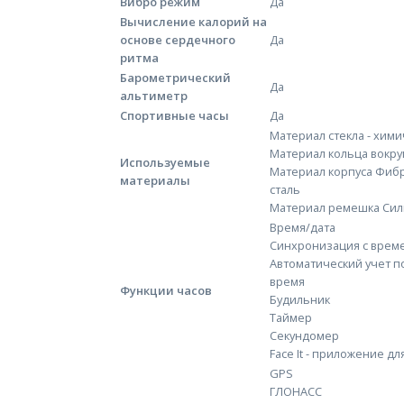
Вибро режим
Да
Вычисление калорий на
основе сердечного
Да
ритма
Барометрический
Да
альтиметр
Спортивные часы
Да
Материал стекла - хим
Материал кольца вокр
Используемые
Материал корпуса Фи
материалы
сталь
Материал ремешка Сил
Время/дата
Синхронизация с врем
Автоматический учет п
время
Функции часов
Будильник
Таймер
Секундомер
Face It - приложение д
GPS
ГЛОНАСС