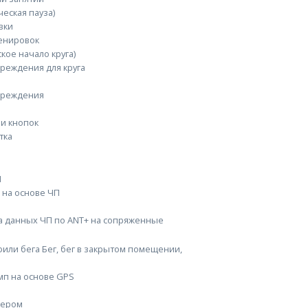
еская пауза)
вки
енировок
кое начало круга)
реждения для круга
преждения
ли кнопок
тка
П
 на основе ЧП
а данных ЧП по ANT+ на сопряженные
ли бега Бег, бег в закрытом помещении,
мп на основе GPS
мером