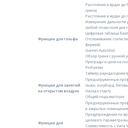
Расстояние в ярдах до 
грина)
Расстояние в ярдах до
Измерение дальности уд
любой точки поля для г
Цифровая таблица бал
Функции для гольфа
Отслеживание статистик
фервей)
Garmin AutoShot
Обзор грина с ручной 
Преграды и цели на по
PinPointer
Таймер раунда/одомет
Предзагруженные проф
Функции для занятий
лыжи, сноуборд, бегов
на открытом воздухе
Назад к старту
Общий подъем/спуск
Предзагруженные проф
в закрытых помещения
Предупреждения по вр
целевого параметра вы
Функции для
Совместимость с Varia 