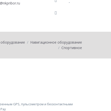
o@nkpribor.ru
0
товаров на
0
 оборудование
Навигационное оборудование
Спортивное
роенным GPS, пульсометром и бесконтактными
 Pay