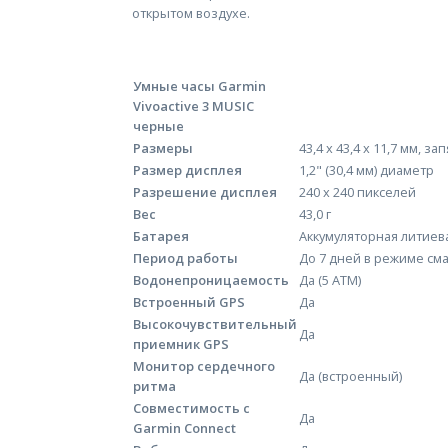
открытом воздухе.
Умные часы Garmin
Vivoactive 3 MUSIC
черные
Размеры
43,4 x 43,4 x 11,7 мм, з
Размер дисплея
1,2" (30,4 мм) диаметр
Разрешение дисплея
240 x 240 пикселей
Вес
43,0 г
Батарея
Аккумуляторная литиев
Период работы
До 7 дней в режиме см
Водонепроницаемость
Да (5 ATM)
Встроенный GPS
Да
Высокочувствительный
Да
приемник GPS
Монитор сердечного
Да (встроенный)
ритма
Совместимость с
Да
Garmin Connect