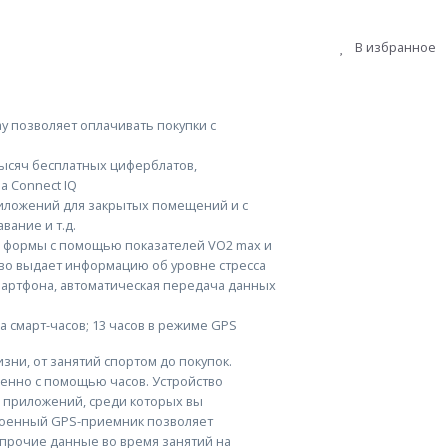
В избранное
y позволяет оплачивать покупки с
ысяч бесплатных циферблатов,
а Connect IQ
иложений для закрытых помещений и с
вание и т.д.
 формы с помощью показателей VO2 max и
ство выдает информацию об уровне стресса
артфона, автоматическая передача данных
а смарт-часов; 13 часов в режиме GPS
изни, от занятий спортом до покупок.
енно с помощью часов. Устройство
 приложений, среди которых вы
троенный GPS-приемник позволяет
 прочие данные во время занятий на