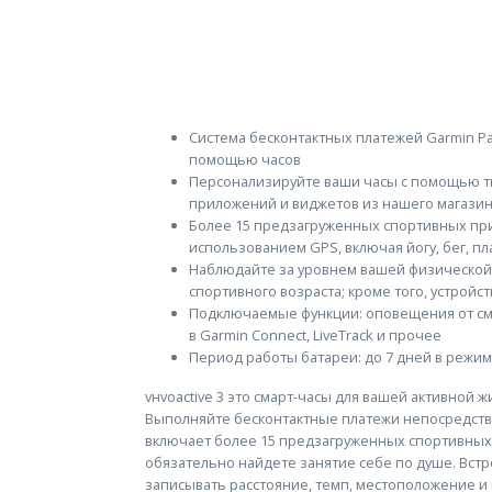
Система бесконтактных платежей Garmin Pa
помощью часов
Персонализируйте ваши часы с помощью т
приложений и виджетов из нашего магазин
Более 15 предзагруженных спортивных пр
использованием GPS, включая йогу, бег, пла
Наблюдайте за уровнем вашей физической
спортивного возраста; кроме того, устрой
Подключаемые функции: оповещения от см
в Garmin Connect, LiveTrack и прочее
Период работы батареи: до 7 дней в режим
vнvoactive 3 это смарт-часы для вашей активной ж
Выполняйте бесконтактные платежи непосредств
включает более 15 предзагруженных спортивных
обязательно найдете занятие себе по душе. Вс
записывать расстояние, темп, местоположение и