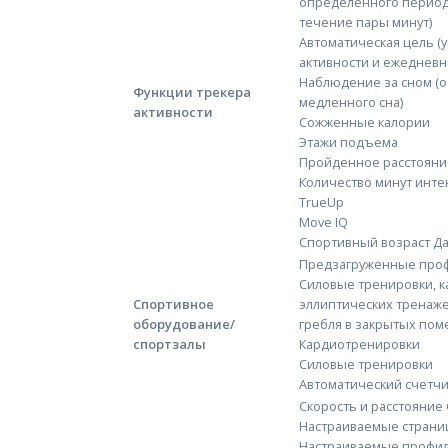
определенного периода
течение пары минут)
Автоматическая цель (
активности и ежедневн
Наблюдение за сном (о
Функции трекера
медленного сна)
активности
Сожженные калории
Этажи подъема
Пройденное расстояни
Количество минут инте
TrueUp
Move IQ
Спортивный возраст Да
Предзагруженные проф
Силовые тренировки, к
Спортивное
эллиптических тренаже
оборудование/
гребля в закрытых пом
спортзалы
Кардиотренировки
Силовые тренировки
Автоматический счетч
Скорость и расстояние
Настраиваемые страни
Настраиваемые профил