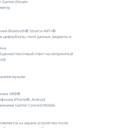
 Garmin Elevate
иметр
ния Bluetooth® Smart и ANT+®
ые циферблаты, поля данных, виджеты и
она
общение/текстовый ответ на непринятый
id)
анием музыки
ение VIRB®
тфоном iPhone®, Android
жением Garmin Connect Mobile
оявляется на экране устройства после