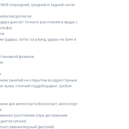
F/M/B (передней, средней и задней части
 лейапов/доглегов
ара (расчет точного расстояния в ярдах с
ольфа)
лов
и (удары, патты за раунд, удары на грин и
установкой флажков
ле
р
или занятий на открытом воздухе Горные
ые лыжи, стоячий паддлбординг, гребля
или для велоспорта Велоспорт, велоспорт
х
емени/ расстоянию (при достижении
дается сигнал)
Vision (миниатюрный дисплей)