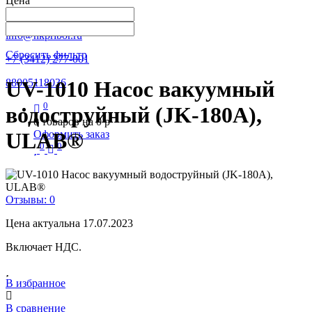
Цена
Написать в Телеграм
info@nkpribor.ru
Сбросить фильтр
+7 (3412) 277-001
88005118036
UV-1010 Насос вакуумный
0
водоструйный (JK-180A),
0
товаров на
0
p
ULAB®
Оформить заказ
0
0
Отзывы: 0
Цена актуальна 17.07.2023
Включает НДС.
В избранное
В сравнение