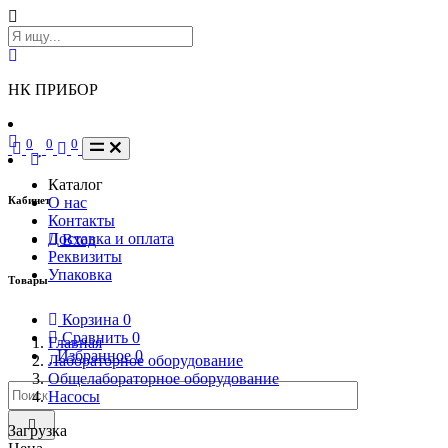
НК ПРИБОР
0
0
0
Каталог
Кабинет
О нас
Контакты
Доставка и оплата
Вход
Реквизиты
Упаковка
Товары
Корзина
0
Сравнить
0
Главная
Избранное
0
Лабораторное оборудование
Общелабораторное оборудование
Насосы
Загрузка