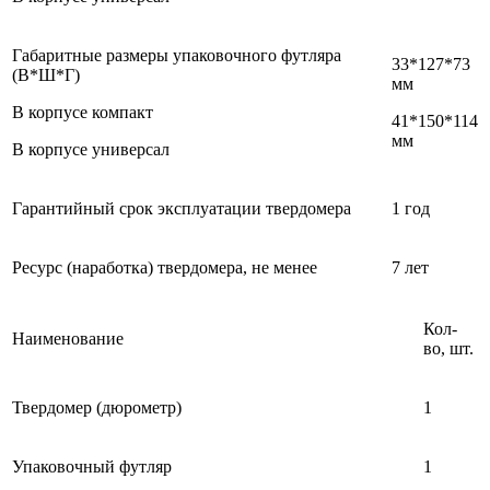
Габаритные размеры упаковочного футляра
33*127*73
(В*Ш*Г)
мм
В корпусе компакт
41*150*114
мм
В корпусе универсал
Гарантийный срок эксплуатации твердомера
1 год
Ресурс (наработка) твердомера, не менее
7 лет
Кол-
Наименование
во, шт.
Твердомер (дюрометр)
1
Упаковочный футляр
1