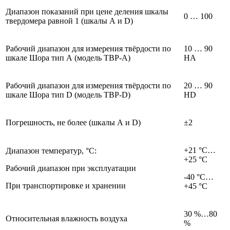
Диапазон показаний при цене деления шкалы
0 … 100
твердомера равной 1 (шкалы А и D)
Рабочий диапазон для измерения твёрдости по
10 … 90
шкале Шора тип А (модель ТВР-А)
HA
Рабочий диапазон для измерения твёрдости по
20 … 90
шкале Шора тип D (модель ТВР-D)
HD
Погрешность, не более (шкалы А и D)
±2
+21 °С…
Диапазон температур, °С:
+25 °С
Рабочий диапазон при эксплуатации
-40 °С…
При транспортировке и хранении
+45 °С
30 %…80
Относительная влажность воздуха
%