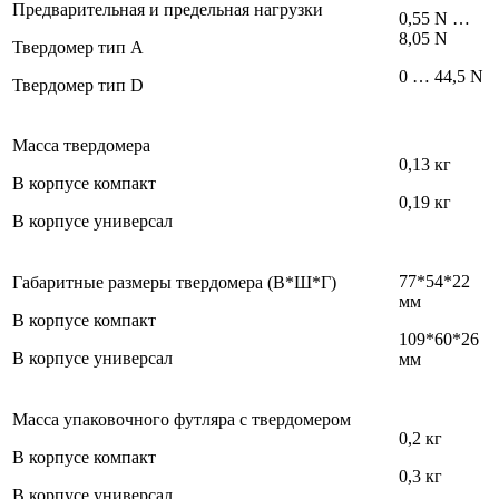
Предварительная и предельная нагрузки
0,55 N …
8,05 N
Твердомер тип А
0 … 44,5 N
Твердомер тип D
Масса твердомера
0,13 кг
В корпусе компакт
0,19 кг
В корпусе универсал
77*54*22
Габаритные размеры твердомера (В*Ш*Г)
мм
В корпусе компакт
109*60*26
В корпусе универсал
мм
Масса упаковочного футляра с твердомером
0,2 кг
В корпусе компакт
0,3 кг
В корпусе универсал