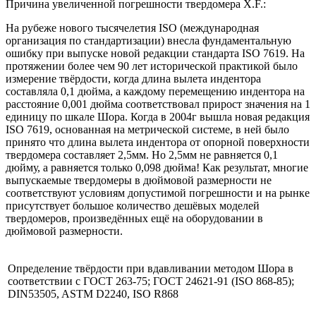
Причина увеличенной погрешности твердомера X.F.:
На рубеже нового тысячелетия ISO (международная
организация по стандартизации) внесла фундаментальную
ошибку при выпуске новой редакции стандарта ISO 7619. На
протяжении более чем 90 лет исторической практикой было
измерение твёрдости, когда длина вылета индентора
составляла 0,1 дюйма, а каждому перемещению индентора на
расстояние 0,001 дюйма соответствовал прирост значения на 1
единицу по шкале Шора. Когда в 2004г вышла новая редакция
ISO 7619, основанная на метрической системе, в ней было
принято что длина вылета индентора от опорной поверхности
твердомера составляет 2,5мм. Но 2,5мм не равняется 0,1
дюйму, а равняется только 0,098 дюйма! Как результат, многие
выпускаемые твердомеры в дюймовой размерности не
соответствуют условиям допустимой погрешности и на рынке
присутствует большое количество дешёвых моделей
твердомеров, произведённых ещё на оборудовании в
дюймовой размерности.
Определение твёрдости при вдавливании методом Шора в
соответствии с ГОСТ 263-75; ГОСТ 24621-91 (ISO 868-85);
DIN53505, ASTM D2240, ISO R868