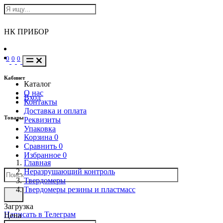
НК ПРИБОР
0
0
0
Кабинет
Каталог
О нас
Вход
Контакты
Доставка и оплата
Товары
Реквизиты
Упаковка
Корзина
0
Сравнить
0
Избранное
0
Главная
Неразрушающий контроль
Твердомеры
Твердомеры резины и пластмасс
Загрузка
Написать в Телеграм
Цена