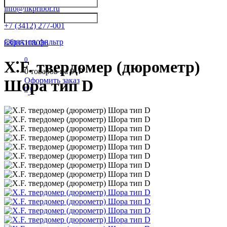
info@nkpribor.ru
+7 (3412) 277-001
Сбросить фильтр
88005118036
0
X.F. твердомер (дюрометр)
0
товаров на
0
p
Оформить заказ
Шора тип D
0
0