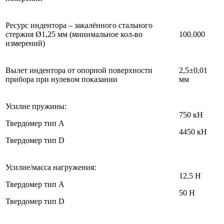
Ресурс индентора – закалённого стального
стержня Ø1,25 мм (минимальное кол-во
100.000
измерений)
Вылет индентора от опорной поверхности
2,5±0,01
прибора при нулевом показании
мм
Усилие пружины:
750 кН
Твердомер тип А
4450 кН
Твердомер тип D
Усилие/масса нагружения:
12,5 Н
Твердомер тип А
50 Н
Твердомер тип D