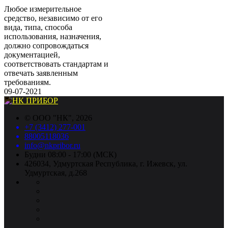
Любое измерительное
средство, независимо от его
вида, типа, способа
использования, назначения,
должно сопровождаться
документацией,
соответствовать стандартам и
отвечать заявленным
требованиям.
09-07-2021
©
ООО "НК"
, 2026
+7 (3412) 277-001
88005118036
info@nkpribor.ru
Будни 08:00 - 17:00 (МСК)
426034, Удмуртская Республика, г. Ижевск, ул.
Удмуртская, д.268