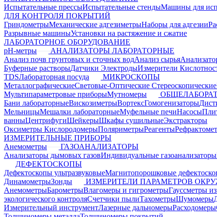
Испытательные прессы
Испытательные стенды
Машины для ис
ДЛЯ КОНТРОЛЯ ПОКРЫТИЙ
Гриндометры
Механические адгезиметры
Наборы для адгезии
Ра
Разрывные машины
Установки на растяжение и сжатие
ЛАБОРАТОРНОЕ ОБОРУДОВАНИЕ
pH-метры
АНАЛИЗАТОРЫ ЛАБОРАТОРНЫЕ
Анализ почв грунтовых и сточных вод
Анализ сырья
Анализато
Буферные растворы
Датчики Электроды
Измерители Кислотнос
TDS
Лабораторная посуда
МИКРОСКОПЫ
Металлографические
Световые-Оптические
Стереоскопические
Мультипараметровые приборы
Мутномеры
ОБЩЕЛАБОРАТ
Бани лабораторные
Вискозиметры
Вортекс
Гомогенизаторы
Дист
Мельницы
Мешалки лабораторные
Муфельные печи
Насосы
Пли
ванны
Центрифуги
Шейкеры
Шкафы сушильные
Экстракторы
Оксиметры Кислородомеры
Поляриметры
Реагенты
Рефрактоме
ИЗМЕРИТЕЛЬНЫЕ ПРИБОРЫ
Анемометры
ГАЗОАНАЛИЗАТОРЫ
Анализаторы дымовых газов
Индивидуальные газоанализаторы
ДЕФЕКТОСКОПЫ
Дефектоскопы ультразвуковые
Магнитопорошковые дефектоск
Динамометры
Зонды
ИЗМЕРИТЕЛИ ПАРАМЕТРОВ ОКР
Анемометры
Барометры
Влагомеры и гигрометры
Гауссметры и
экологического контроля
Счетчики пыли
Тахометры
Шумомеры
Измерительный инструмент
Лазерные дальномеры
Расходомеры
Толщиномеры металла
Толщиномеры покрытий