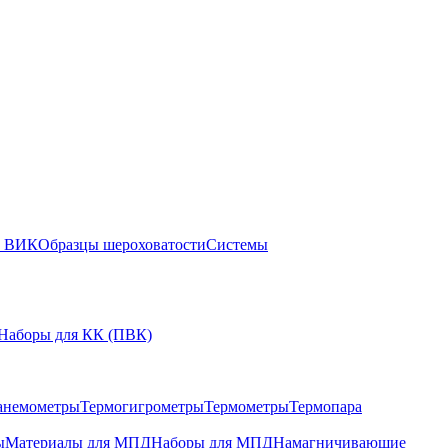
ы ВИК
Образцы шероховатости
Системы
Наборы для КК (ПВК)
анемометры
Термогигрометры
Термометры
Термопара
ы
Материалы для МПД
Наборы для МПД
Намагничивающие