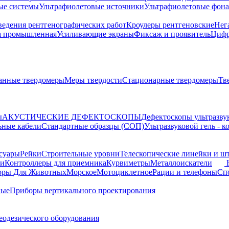
ые системы
Ультрафиолетовые источники
Ультрафиолетовые фон
ведения рентгенографических работ
Кроулеры рентгеновские
Нег
а промышленная
Усиливающие экраны
Фиксаж и проявитель
Цифр
анные твердомеры
Меры твердости
Стационарные твердомеры
Тв
ы
АКУСТИЧЕСКИЕ ДЕФЕКТОСКОПЫ
Дефектоскопы ультразву
ьные кабели
Стандартные образцы (СОП)
Ультразвуковой гель - 
суары
Рейки
Строительные уровни
Телескопические линейки и ш
ки
Контроллеры для приемника
Курвиметры
Металлоискатели
торы
Для Животных
Морское
Мотоциклетное
Рации и телефоны
Сп
ные
Приборы вертикального проектирования
еодезического оборудования