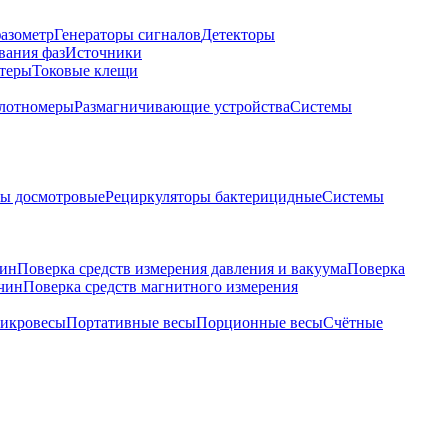
азометр
Генераторы сигналов
Детекторы
вания фаз
Источники
теры
Токовые клещи
лотномеры
Размагничивающие устройства
Системы
ры досмотровые
Рециркуляторы бактерицидные
Системы
чин
Поверка средств измерения давления и вакуума
Поверка
ичин
Поверка средств магнитного измерения
икровесы
Портативные весы
Порционные весы
Счётные