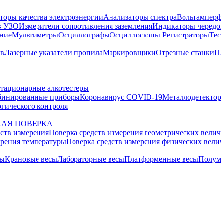
торы качества электроэнергии
Анализаторы спектра
Вольтамперф
в УЗО
Измерители сопротивления заземления
Индикаторы чередо
ание
Мультиметры
Осциллографы
Осциллоскопы
Регистраторы
Тес
ов
Лазерные указатели пропила
Маркировщики
Отрезные станки
П
тационарные алкотестеры
бинированные приборы
Коронавирус COVID-19
Металлодетекто
гического контроля
АЯ ПОВЕРКА
дств измерения
Поверка средств измерения геометрических вели
ерения температуры
Поверка средств измерения физических вел
сы
Крановые весы
Лабораторные весы
Платформенные весы
Полум