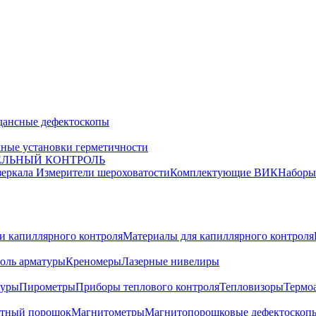
дансные дефектоскопы
ные установки герметичности
ЕЛЬНЫЙ КОНТРОЛЬ
зеркала
Измерители шероховатости
Комплектующие ВИК
Набор
и капиллярного контроля
Материалы для капиллярного контроля
оль арматуры
Креномеры
Лазерные нивелиры
туры
Пирометры
Приборы теплового контроля
Тепловизоры
Термо
тный порошок
Магнитометры
Магнитопорошковые дефектоскоп