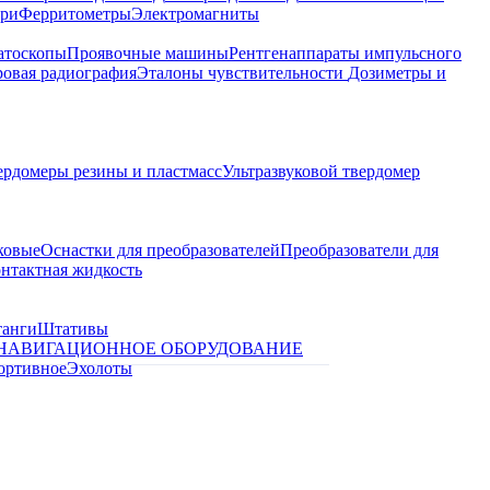
ари
Ферритометры
Электромагниты
атоскопы
Проявочные машины
Рентгенаппараты импульсного
овая радиография
Эталоны чувствительности
Дозиметры и
ердомеры резины и пластмасс
Ультразвуковой твердомер
ковые
Оснастки для преобразователей
Преобразователи для
контактная жидкость
танги
Штативы
НАВИГАЦИОННОЕ ОБОРУДОВАНИЕ
ортивное
Эхолоты