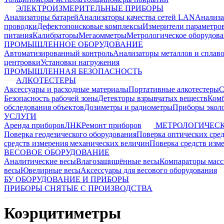
ЭЛЕКТРОИЗМЕРИТЕЛЬНЫЕ ПРИБОРЫ
Анализаторы батарей
Анализаторы качества сетей LAN
Анализа
проводки
Дефектопоисковые комплексы
Измерители параметро
питания
Калибраторы
Мегаомметры
Метрологическое оборудов
ПРОМЫШЛЕННОЕ ОБОРУДОВАНИЕ
Автоматизированный контроль
Анализаторы металлов и сплав
центровки
Установки нагружения
ПРОМЫШЛЕННАЯ БЕЗОПАСНОСТЬ
АЛКОТЕСТЕРЫ
Аксессуары и расходные материалы
Портативные алкотестеры
С
Безопасность рабочей зоны
Детекторы взрывчатых веществ
Ком
обследования объектов
Дозиметры и радиометры
Приборы эколо
УСЛУГИ
Аренда приборов
ЛНК
Ремонт приборов
МЕТРОЛОГИЧЕСК
Поверка геодезического оборудования
Поверка оптических сре
средств измерения механических величин
Поверка средств изм
ВЕСОВОЕ ОБОРУДОВАНИЕ
Аналитические весы
Влагозащищённые весы
Компараторы мас
весы
Ювелирные весы
Аксессуары для весового оборудования
БУ ОБОРУДОВАНИЕ И ПРИБОРЫ
ПРИБОРЫ СНЯТЫЕ С ПРОИЗВОДСТВА
Коэрцитиметры