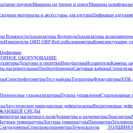
пытание пружин
Машины на трение и износ
Машины шлифовальн
сходные материалы и аксессуары для адгезии
Цифровые адгезим
ры Влажности
Анализаторы Водорода
Анализаторы вольтамперо
ти
Измерители ОВП ORP Red ox
Колориметры
Комплектующие дл
Цифровые
ОРНОЕ ОБОРУДОВАНИЕ
илляторы
Дозаторы и пипетки
Инкубаторы
Испарители
Камеры ла
ты нагревательные
Пробоотборники
Световые кабины
Стерилиза
тры
Спектрофотометры
Тест-наборы
Титраторы
Флокуляторы
ХПК 
Переносные газоанализаторы
Пульты управления
Стационарные 
опы
Акустические импедансные дефектоскопы
Вихретоковые дефе
УЖАЮЩЕЙ СРЕДЫ
змерители магнитного поля
Дозиметры и радиометры
Люксметры
Датчики температуры
Логгеры температуры
Пирометры
Тепловиз
Секундомеры
Спектроколориметры
Течеискатели
ТОЛЩИНО