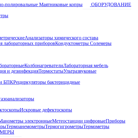
о-полировальные
Маятниковые копры
ОБОРУДОВАНИЕ
етры
метрические
Анализаторы химического состава
я лабораторных приборов
Кондуктометры Солемеры
бораторные
Колбонагреватели
Лабораторная мебель
ция и дезинфекция
Термостаты
Ультразвуковые
и БПК
Рециркуляторы бактерицидные
газоанализаторы
ктоскопы
Искровые дефектоскопы
Манометры электронные
Метеостанции цифровые
Приборы
оры
Термоанемометры
Термогигрометры
Термометры
МЕРЫ