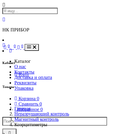
НК ПРИБОР
0
0
0
Каталог
Кабинет
О нас
Контакты
Вход
Доставка и оплата
Реквизиты
Товары
Упаковка
Корзина
0
Сравнить
0
Главная
Избранное
0
Неразрушающий контроль
Магнитный контроль
Коэрцитиметры