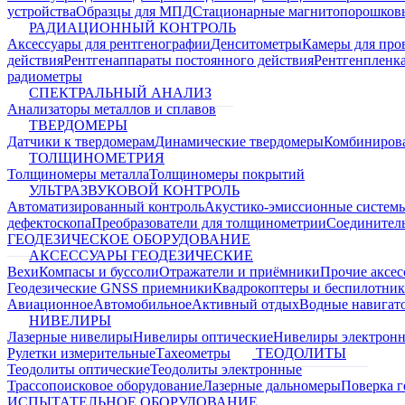
устройства
Образцы для МПД
Стационарные магнитопорошков
РАДИАЦИОННЫЙ КОНТРОЛЬ
Аксессуары для рентгенографии
Денситометры
Камеры для про
действия
Рентгенаппараты постоянного действия
Рентгенпленк
радиометры
СПЕКТРАЛЬНЫЙ АНАЛИЗ
Анализаторы металлов и сплавов
ТВЕРДОМЕРЫ
Датчики к твердомерам
Динамические твердомеры
Комбиниров
ТОЛЩИНОМЕТРИЯ
Толщиномеры металла
Толщиномеры покрытий
УЛЬТРАЗВУКОВОЙ КОНТРОЛЬ
Автоматизированный контроль
Акустико-эмиссионные систем
дефектоскопа
Преобразователи для толщинометрии
Соединител
ГЕОДЕЗИЧЕСКОЕ ОБОРУДОВАНИЕ
АКСЕССУАРЫ ГЕОДЕЗИЧЕСКИЕ
Вехи
Компасы и буссоли
Отражатели и приёмники
Прочие аксес
Геодезические GNSS приемники
Квадрокоптеры и беспилотни
Авиационное
Автомобильное
Активный отдых
Водные навига
НИВЕЛИРЫ
Лазерные нивелиры
Нивелиры оптические
Нивелиры электрон
Рулетки измерительные
Тахеометры
ТЕОДОЛИТЫ
Теодолиты оптические
Теодолиты электронные
Трассопоисковое оборудование
Лазерные дальномеры
Поверка г
ИСПЫТАТЕЛЬНОЕ ОБОРУДОВАНИЕ