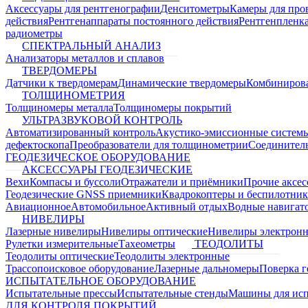
Аксессуары для рентгенографии
Денситометры
Камеры для про
действия
Рентгенаппараты постоянного действия
Рентгенпленк
радиометры
СПЕКТРАЛЬНЫЙ АНАЛИЗ
Анализаторы металлов и сплавов
ТВЕРДОМЕРЫ
Датчики к твердомерам
Динамические твердомеры
Комбиниров
ТОЛЩИНОМЕТРИЯ
Толщиномеры металла
Толщиномеры покрытий
УЛЬТРАЗВУКОВОЙ КОНТРОЛЬ
Автоматизированный контроль
Акустико-эмиссионные систем
дефектоскопа
Преобразователи для толщинометрии
Соединител
ГЕОДЕЗИЧЕСКОЕ ОБОРУДОВАНИЕ
АКСЕССУАРЫ ГЕОДЕЗИЧЕСКИЕ
Вехи
Компасы и буссоли
Отражатели и приёмники
Прочие аксес
Геодезические GNSS приемники
Квадрокоптеры и беспилотни
Авиационное
Автомобильное
Активный отдых
Водные навига
НИВЕЛИРЫ
Лазерные нивелиры
Нивелиры оптические
Нивелиры электрон
Рулетки измерительные
Тахеометры
ТЕОДОЛИТЫ
Теодолиты оптические
Теодолиты электронные
Трассопоисковое оборудование
Лазерные дальномеры
Поверка г
ИСПЫТАТЕЛЬНОЕ ОБОРУДОВАНИЕ
Испытательные прессы
Испытательные стенды
Машины для ис
ДЛЯ КОНТРОЛЯ ПОКРЫТИЙ