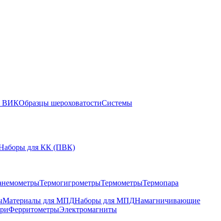
ы ВИК
Образцы шероховатости
Системы
Наборы для КК (ПВК)
анемометры
Термогигрометры
Термометры
Термопара
ы
Материалы для МПД
Наборы для МПД
Намагничивающие
ари
Ферритометры
Электромагниты