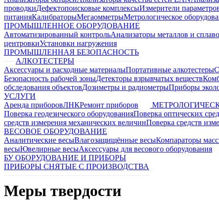
проводки
Дефектопоисковые комплексы
Измерители параметро
питания
Калибраторы
Мегаомметры
Метрологическое оборудов
ПРОМЫШЛЕННОЕ ОБОРУДОВАНИЕ
Автоматизированный контроль
Анализаторы металлов и сплав
центровки
Установки нагружения
ПРОМЫШЛЕННАЯ БЕЗОПАСНОСТЬ
АЛКОТЕСТЕРЫ
Аксессуары и расходные материалы
Портативные алкотестеры
С
Безопасность рабочей зоны
Детекторы взрывчатых веществ
Ком
обследования объектов
Дозиметры и радиометры
Приборы эколо
УСЛУГИ
Аренда приборов
ЛНК
Ремонт приборов
МЕТРОЛОГИЧЕСК
Поверка геодезического оборудования
Поверка оптических сре
средств измерения механических величин
Поверка средств изм
ВЕСОВОЕ ОБОРУДОВАНИЕ
Аналитические весы
Влагозащищённые весы
Компараторы мас
весы
Ювелирные весы
Аксессуары для весового оборудования
БУ ОБОРУДОВАНИЕ И ПРИБОРЫ
ПРИБОРЫ СНЯТЫЕ С ПРОИЗВОДСТВА
Меры твердости