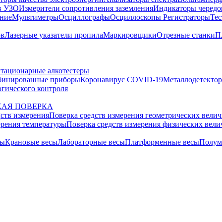
в УЗО
Измерители сопротивления заземления
Индикаторы чередо
ание
Мультиметры
Осциллографы
Осциллоскопы
Регистраторы
Тес
ов
Лазерные указатели пропила
Маркировщики
Отрезные станки
П
тационарные алкотестеры
бинированные приборы
Коронавирус COVID-19
Металлодетекто
гического контроля
АЯ ПОВЕРКА
дств измерения
Поверка средств измерения геометрических вели
ерения температуры
Поверка средств измерения физических вел
сы
Крановые весы
Лабораторные весы
Платформенные весы
Полум