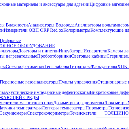
сходные материалы и аксессуары для адгезии
Цифровые адгезим
ры Влажности
Анализаторы Водорода
Анализаторы вольтамперо
ти
Измерители ОВП ORP Red ox
Колориметры
Комплектующие дл
Цифровые
ОРНОЕ ОБОРУДОВАНИЕ
илляторы
Дозаторы и пипетки
Инкубаторы
Испарители
Камеры ла
ты нагревательные
Пробоотборники
Световые кабины
Стерилиза
тры
Спектрофотометры
Тест-наборы
Титраторы
Флокуляторы
ХПК 
Переносные газоанализаторы
Пульты управления
Стационарные 
опы
Акустические импедансные дефектоскопы
Вихретоковые дефе
УЖАЮЩЕЙ СРЕДЫ
змерители магнитного поля
Дозиметры и радиометры
Люксметры
Датчики температуры
Логгеры температуры
Пирометры
Тепловиз
Секундомеры
Спектроколориметры
Течеискатели
ТОЛЩИНО
торы качества электроэнергии
Анализаторы спектра
Вольтамперф