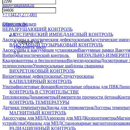
info@nkpribor.ru
+7 (3412) 277-001
Сбросить фильтр
88005118036
НЕРАЗРУШАЮЩИЙ КОНТРОЛЬ
0
АКУСТИЧЕСКИЙ ИМПЕДАНСНЫЙ КОНТРОЛЬ
Аксессуары к акустическим дефектоскопам
Акустические импе
0
товаров на
0
ВАКУУМНЫЙ ПУЗЫРЬКОВЫЙ КОНТРОЛЬ
Оформить заказ
Аксессуары к вакуумным установкам
Вакуумные рамки
Вакуум
0
0
Вибродиагностический контроль
ВИЗУАЛЬНО-ИЗМЕРИТ
Квадрокоптеры и беспилотники
Видеоэндоскопы
Досмотровые 
телеинспекции
Универсальные шаблоны сварщика
ВИХРЕТОКОВЫЙ КОНТРОЛЬ
Вихретоковые дефектоскопы
Структуроскопы
КАПИЛЛЯРНЫЙ КОНТРОЛЬ
Ультрафиолетовые фонари
Контрольные образцы для ПВК
Лини
КОНТРОЛЬ В СТРОИТЕЛЬСТВЕ
Тепловизоры
Динамометры
Измерители прочности бетона
Контр
КОНТРОЛЬ ТЕМПЕРАТУРЫ
Датчики температуры
Зонды для термометров
Логгеры темпера
МАГНИТНЫЙ КОНТРОЛЬ
Аксессуары для МПД
Аэрозоли для МПД
Коэрцитиметры
Магни
устройства
Образцы для МПД
Стационарные магнитопорошков
РАДИАЦИОННЫЙ КОНТРОЛЬ