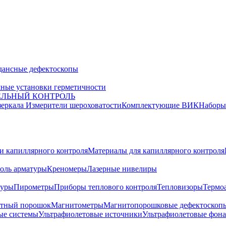
дансные дефектоскопы
ные установки герметичности
ЕЛЬНЫЙ КОНТРОЛЬ
зеркала
Измерители шероховатости
Комплектующие ВИК
Набор
и капиллярного контроля
Материалы для капиллярного контроля
оль арматуры
Креномеры
Лазерные нивелиры
туры
Пирометры
Приборы теплового контроля
Тепловизоры
Термо
тный порошок
Магнитометры
Магнитопорошковые дефектоскоп
ые системы
Ультрафиолетовые источники
Ультрафиолетовые фон