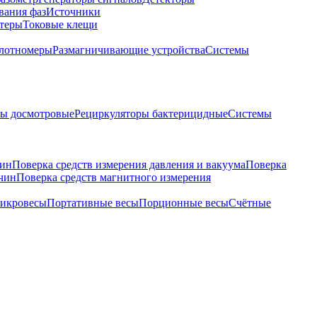
вания фаз
Источники
теры
Токовые клещи
лотномеры
Размагничивающие устройства
Системы
ры досмотровые
Рециркуляторы бактерицидные
Системы
чин
Поверка средств измерения давления и вакуума
Поверка
ичин
Поверка средств магнитного измерения
икровесы
Портативные весы
Порционные весы
Счётные