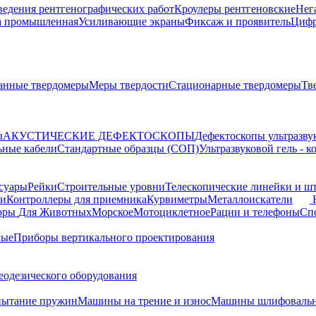
ведения рентгенографических работ
Кроулеры рентгеновские
Нег
а промышленная
Усиливающие экраны
Фиксаж и проявитель
Цифр
анные твердомеры
Меры твердости
Стационарные твердомеры
Тв
ы
АКУСТИЧЕСКИЕ ДЕФЕКТОСКОПЫ
Дефектоскопы ультразву
ьные кабели
Стандартные образцы (СОП)
Ультразвуковой гель - 
суары
Рейки
Строительные уровни
Телескопические линейки и ш
ки
Контроллеры для приемника
Курвиметры
Металлоискатели
торы
Для Животных
Морское
Мотоциклетное
Рации и телефоны
Сп
ные
Приборы вертикального проектирования
еодезического оборудования
пытание пружин
Машины на трение и износ
Машины шлифовальн