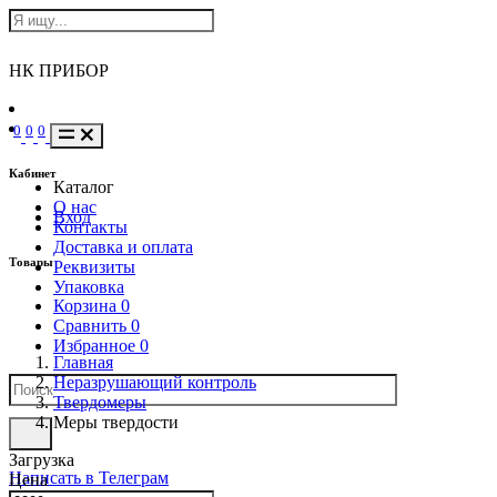
НК ПРИБОР
0
0
0
Кабинет
Каталог
О нас
Вход
Контакты
Доставка и оплата
Товары
Реквизиты
Упаковка
Корзина
0
Сравнить
0
Избранное
0
Главная
Неразрушающий контроль
Твердомеры
Меры твердости
Загрузка
Написать в Телеграм
Цена