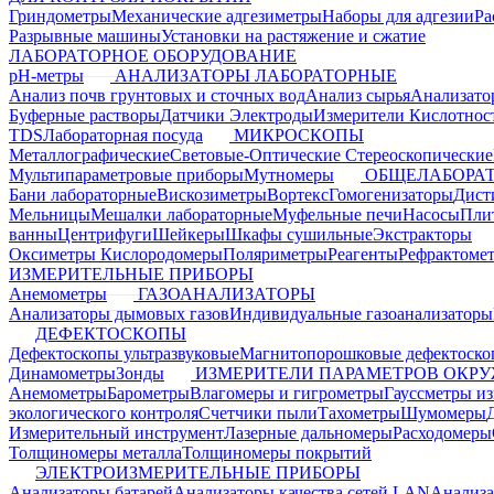
Гриндометры
Механические адгезиметры
Наборы для адгезии
Ра
Разрывные машины
Установки на растяжение и сжатие
ЛАБОРАТОРНОЕ ОБОРУДОВАНИЕ
pH-метры
АНАЛИЗАТОРЫ ЛАБОРАТОРНЫЕ
Анализ почв грунтовых и сточных вод
Анализ сырья
Анализато
Буферные растворы
Датчики Электроды
Измерители Кислотнос
TDS
Лабораторная посуда
МИКРОСКОПЫ
Металлографические
Световые-Оптические
Стереоскопические
Мультипараметровые приборы
Мутномеры
ОБЩЕЛАБОРАТ
Бани лабораторные
Вискозиметры
Вортекс
Гомогенизаторы
Дист
Мельницы
Мешалки лабораторные
Муфельные печи
Насосы
Пли
ванны
Центрифуги
Шейкеры
Шкафы сушильные
Экстракторы
Оксиметры Кислородомеры
Поляриметры
Реагенты
Рефрактоме
ИЗМЕРИТЕЛЬНЫЕ ПРИБОРЫ
Анемометры
ГАЗОАНАЛИЗАТОРЫ
Анализаторы дымовых газов
Индивидуальные газоанализаторы
ДЕФЕКТОСКОПЫ
Дефектоскопы ультразвуковые
Магнитопорошковые дефектоск
Динамометры
Зонды
ИЗМЕРИТЕЛИ ПАРАМЕТРОВ ОКР
Анемометры
Барометры
Влагомеры и гигрометры
Гауссметры и
экологического контроля
Счетчики пыли
Тахометры
Шумомеры
Измерительный инструмент
Лазерные дальномеры
Расходомеры
Толщиномеры металла
Толщиномеры покрытий
ЭЛЕКТРОИЗМЕРИТЕЛЬНЫЕ ПРИБОРЫ
Анализаторы батарей
Анализаторы качества сетей LAN
Анализа