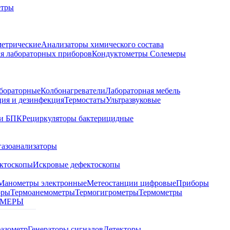
етры
метрические
Анализаторы химического состава
я лабораторных приборов
Кондуктометры Солемеры
бораторные
Колбонагреватели
Лабораторная мебель
ция и дезинфекция
Термостаты
Ультразвуковые
и БПК
Рециркуляторы бактерицидные
газоанализаторы
ктоскопы
Искровые дефектоскопы
Манометры электронные
Метеостанции цифровые
Приборы
оры
Термоанемометры
Термогигрометры
Термометры
МЕРЫ
азометр
Генераторы сигналов
Детекторы