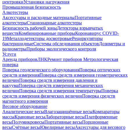
центровки
Установки нагружения
Промышленная безопасность
Алкотестеры
Аксессуары и расходные материалы
Портативные
алкотестеры
Стационарные алкотестеры
Безопасность рабочей зоны
Детекторы взрывчатых
веществ
Комбинированные приборы
Коронавирус COVID-
19
Металлодетекторы досмотровые
Рециркуляторы
бактерицидные
Системы обследования объектов
Дозиметры и
радиометры
Приборы экологического контроля
Услуги
Аренда приборов
ЛНК
Ремонт приборов
Метрологическая
поверка
Поверка геодезического оборудования
Поверка оптических
средств измерения
Поверка средств измерения геометрических
величин
Поверка средств измерения давления и
вакуума
Поверка средств измерения механических
величин
Поверка средств измерения температуры
Поверка
средств измерения физических величин
Поверка средств
магнитного измерения
Весовое оборудование
Аналитические весы
Влагозащищённые весы
Компараторы
массы
Крановые весы
Лабораторные весы
Платформенные
весы
Полумикровесы
Портативные весы
Порционные
весы
Счётные весы
Ювелирные весы
Аксессуары для весового