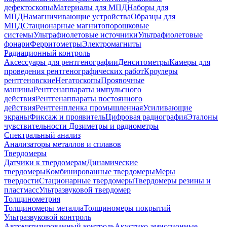
дефектоскопы
Материалы для МПД
Наборы для
МПД
Намагничивающие устройства
Образцы для
МПД
Стационарные магнитопорошковые
системы
Ультрафиолетовые источники
Ультрафиолетовые
фонари
Ферритометры
Электромагниты
Радиационный контроль
Аксессуары для рентгенографии
Денситометры
Камеры для
проведения рентгенографических работ
Кроулеры
рентгеновские
Негатоскопы
Проявочные
машины
Рентгенаппараты импульсного
действия
Рентгенаппараты постоянного
действия
Рентгенпленка промышленная
Усиливающие
экраны
Фиксаж и проявитель
Цифровая радиография
Эталоны
чувствительности
Дозиметры и радиометры
Спектральный анализ
Анализаторы металлов и сплавов
Твердомеры
Датчики к твердомерам
Динамические
твердомеры
Комбинированные твердомеры
Меры
твердости
Стационарные твердомеры
Твердомеры резины и
пластмасс
Ультразвуковой твердомер
Толщинометрия
Толщиномеры металла
Толщиномеры покрытий
Ультразвуковой контроль
Автоматизированный контроль
Акустико-эмиссионные