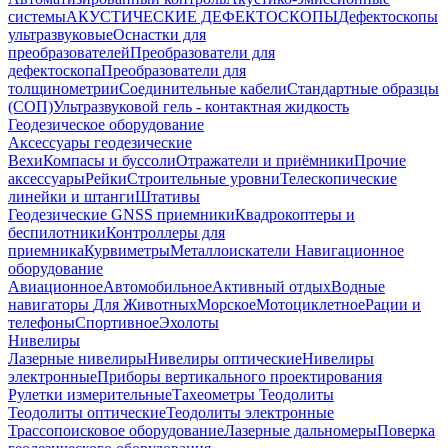
системы
АКУСТИЧЕСКИЕ ДЕФЕКТОСКОПЫ
Дефектоскопы
ультразвуковые
Оснастки для
преобразователей
Преобразователи для
дефектоскопа
Преобразователи для
толщинометрии
Соединительные кабели
Стандартные образцы
(СОП)
Ультразвуковой гель - контактная жидкость
Геодезическое оборудование
Аксессуары геодезические
Вехи
Компасы и буссоли
Отражатели и приёмники
Прочие
аксессуары
Рейки
Строительные уровни
Телескопические
линейки и штанги
Штативы
Геодезические GNSS приемники
Квадрокоптеры и
беспилотники
Контроллеры для
приемника
Курвиметры
Металлоискатели
Навигационное
оборудование
Авиационное
Автомобильное
Активный отдых
Водные
навигаторы
Для Животных
Морское
Мотоциклетное
Рации и
телефоны
Спортивное
Эхолоты
Нивелиры
Лазерные нивелиры
Нивелиры оптические
Нивелиры
электронные
Приборы вертикального проектирования
Рулетки измерительные
Тахеометры
Теодолиты
Теодолиты оптические
Теодолиты электронные
Трассопоисковое оборудование
Лазерные дальномеры
Поверка