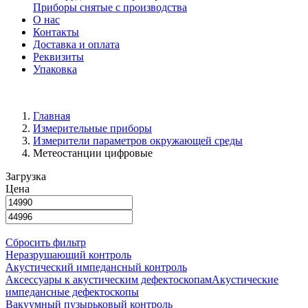
Приборы снятые с производства
О нас
Контакты
Доставка и оплата
Реквизиты
Упаковка
Главная
Измерительные приборы
Измерители параметров окружающей среды
Метеостанции цифровые
Загрузка
Цена
Сбросить фильтр
Неразрушающий контроль
Акустический импедансный контроль
Аксессуары к акустическим дефектоскопам
Акустические
импедансные дефектоскопы
Вакуумный пузырьковый контроль