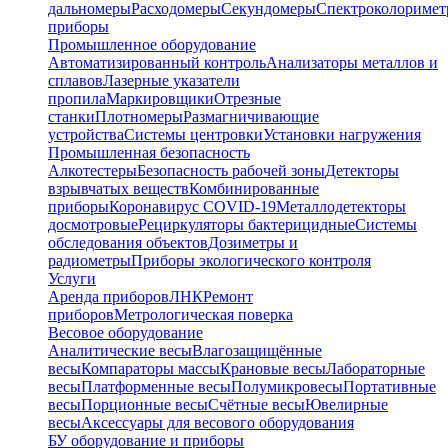
дальномеры
Расходомеры
Секундомеры
Спектроколориме
приборы
Промышленное оборудование
Автоматизированный контроль
Анализаторы металлов и
сплавов
Лазерные указатели
пропила
Маркировщики
Отрезные
станки
Плотномеры
Размагничивающие
устройства
Системы центровки
Установки нагружения
Промышленная безопасность
Алкотестеры
Безопасность рабочей зоны
Детекторы
взрывчатых веществ
Комбинированные
приборы
Коронавирус COVID-19
Металлодетекторы
досмотровые
Рециркуляторы бактерицидные
Системы
обследования объектов
Дозиметры и
радиометры
Приборы экологического контроля
Услуги
Аренда приборов
ЛНК
Ремонт
приборов
Метрологическая поверка
Весовое оборудование
Аналитические весы
Влагозащищённые
весы
Компараторы массы
Крановые весы
Лабораторные
весы
Платформенные весы
Полумикровесы
Портативные
весы
Порционные весы
Счётные весы
Ювелирные
весы
Аксессуары для весового оборудования
БУ оборудование и приборы