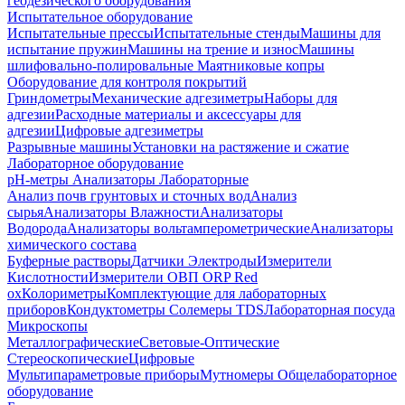
геодезического оборудования
Испытательное оборудование
Испытательные прессы
Испытательные стенды
Машины для
испытание пружин
Машины на трение и износ
Машины
шлифовально-полировальные
Маятниковые копры
Оборудование для контроля покрытий
Гриндометры
Механические адгезиметры
Наборы для
адгезии
Расходные материалы и аксессуары для
адгезии
Цифровые адгезиметры
Разрывные машины
Установки на растяжение и сжатие
Лабораторное оборудование
pH-метры
Анализаторы Лабораторные
Анализ почв грунтовых и сточных вод
Анализ
сырья
Анализаторы Влажности
Анализаторы
Водорода
Анализаторы вольтамперометрические
Анализаторы
химического состава
Буферные растворы
Датчики Электроды
Измерители
Кислотности
Измерители ОВП ORP Red
ox
Колориметры
Комплектующие для лабораторных
приборов
Кондуктометры Солемеры TDS
Лабораторная посуда
Микроскопы
Металлографические
Световые-Оптические
Стереоскопические
Цифровые
Мультипараметровые приборы
Мутномеры
Общелабораторное
оборудование