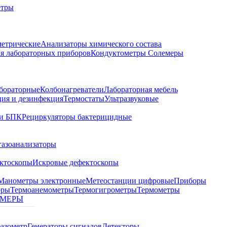
етры
метрические
Анализаторы химического состава
я лабораторных приборов
Кондуктометры Солемеры
бораторные
Колбонагреватели
Лабораторная мебель
ция и дезинфекция
Термостаты
Ультразвуковые
и БПК
Рециркуляторы бактерицидные
газоанализаторы
ктоскопы
Искровые дефектоскопы
Манометры электронные
Метеостанции цифровые
Приборы
оры
Термоанемометры
Термогигрометры
Термометры
МЕРЫ
азометр
Генераторы сигналов
Детекторы