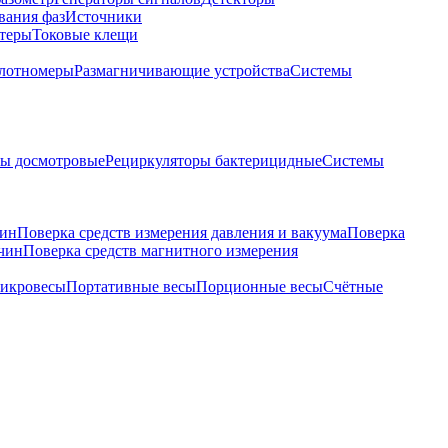
вания фаз
Источники
теры
Токовые клещи
лотномеры
Размагничивающие устройства
Системы
ры досмотровые
Рециркуляторы бактерицидные
Системы
чин
Поверка средств измерения давления и вакуума
Поверка
ичин
Поверка средств магнитного измерения
икровесы
Портативные весы
Порционные весы
Счётные