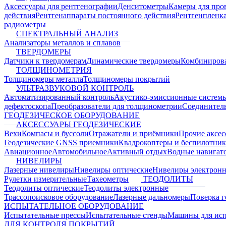
Аксессуары для рентгенографии
Денситометры
Камеры для про
действия
Рентгенаппараты постоянного действия
Рентгенпленк
радиометры
СПЕКТРАЛЬНЫЙ АНАЛИЗ
Анализаторы металлов и сплавов
ТВЕРДОМЕРЫ
Датчики к твердомерам
Динамические твердомеры
Комбиниров
ТОЛЩИНОМЕТРИЯ
Толщиномеры металла
Толщиномеры покрытий
УЛЬТРАЗВУКОВОЙ КОНТРОЛЬ
Автоматизированный контроль
Акустико-эмиссионные систем
дефектоскопа
Преобразователи для толщинометрии
Соединител
ГЕОДЕЗИЧЕСКОЕ ОБОРУДОВАНИЕ
АКСЕССУАРЫ ГЕОДЕЗИЧЕСКИЕ
Вехи
Компасы и буссоли
Отражатели и приёмники
Прочие аксес
Геодезические GNSS приемники
Квадрокоптеры и беспилотни
Авиационное
Автомобильное
Активный отдых
Водные навига
НИВЕЛИРЫ
Лазерные нивелиры
Нивелиры оптические
Нивелиры электрон
Рулетки измерительные
Тахеометры
ТЕОДОЛИТЫ
Теодолиты оптические
Теодолиты электронные
Трассопоисковое оборудование
Лазерные дальномеры
Поверка г
ИСПЫТАТЕЛЬНОЕ ОБОРУДОВАНИЕ
Испытательные прессы
Испытательные стенды
Машины для ис
ДЛЯ КОНТРОЛЯ ПОКРЫТИЙ