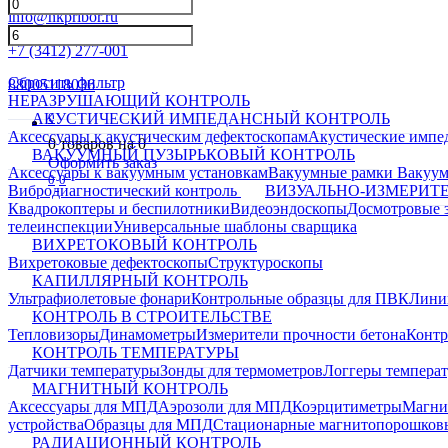
info@nkpribor.ru
+7 (3412) 277-001
Сбросить фильтр
88005118036
НЕРАЗРУШАЮЩИЙ КОНТРОЛЬ
0
АКУСТИЧЕСКИЙ ИМПЕДАНСНЫЙ КОНТРОЛЬ
Аксессуары к акустическим дефектоскопам
Акустические импе
0
товаров на
0
ВАКУУМНЫЙ ПУЗЫРЬКОВЫЙ КОНТРОЛЬ
Оформить заказ
Аксессуары к вакуумным установкам
Вакуумные рамки
Вакуум
0
0
Вибродиагностический контроль
ВИЗУАЛЬНО-ИЗМЕРИТ
Квадрокоптеры и беспилотники
Видеоэндоскопы
Досмотровые 
телеинспекции
Универсальные шаблоны сварщика
ВИХРЕТОКОВЫЙ КОНТРОЛЬ
Вихретоковые дефектоскопы
Структуроскопы
КАПИЛЛЯРНЫЙ КОНТРОЛЬ
Ультрафиолетовые фонари
Контрольные образцы для ПВК
Лини
КОНТРОЛЬ В СТРОИТЕЛЬСТВЕ
Тепловизоры
Динамометры
Измерители прочности бетона
Контр
КОНТРОЛЬ ТЕМПЕРАТУРЫ
Датчики температуры
Зонды для термометров
Логгеры темпера
МАГНИТНЫЙ КОНТРОЛЬ
Аксессуары для МПД
Аэрозоли для МПД
Коэрцитиметры
Магни
устройства
Образцы для МПД
Стационарные магнитопорошков
РАДИАЦИОННЫЙ КОНТРОЛЬ