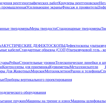
ведения рентгенографических работ
Кроулеры рентгеновские
Нег
а промышленная
Усиливающие экраны
Фиксаж и проявитель
Цифр
анные твердомеры
Меры твердости
Стационарные твердомеры
Тв
ы
АКУСТИЧЕСКИЕ ДЕФЕКТОСКОПЫ
Дефектоскопы ультразву
ьные кабели
Стандартные образцы (СОП)
Ультразвуковой гель - 
суары
Рейки
Строительные уровни
Телескопические линейки и ш
ки
Контроллеры для приемника
Курвиметры
Металлоискатели
торы
Для Животных
Морское
Мотоциклетное
Рации и телефоны
Сп
ные
Приборы вертикального проектирования
еодезического оборудования
пытание пружин
Машины на трение и износ
Машины шлифовальн