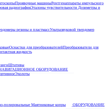
атоскопы
Проявочные машины
Рентгенаппараты импульсного
овая радиография
Эталоны чувствительности
Дозиметры и
ердомеры резины и пластмасс
Ультразвуковой твердомер
ковые
Оснастки для преобразователей
Преобразователи для
контактная жидкость
танги
Штативы
НАВИГАЦИОННОЕ ОБОРУДОВАНИЕ
ортивное
Эхолоты
о-полировальные
Маятниковые копры
ОБОРУДОВАНИЕ