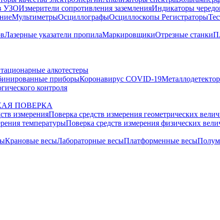
в УЗО
Измерители сопротивления заземления
Индикаторы чередо
ание
Мультиметры
Осциллографы
Осциллоскопы
Регистраторы
Тес
ов
Лазерные указатели пропила
Маркировщики
Отрезные станки
П
тационарные алкотестеры
бинированные приборы
Коронавирус COVID-19
Металлодетекто
гического контроля
АЯ ПОВЕРКА
дств измерения
Поверка средств измерения геометрических вели
ерения температуры
Поверка средств измерения физических вел
сы
Крановые весы
Лабораторные весы
Платформенные весы
Полум