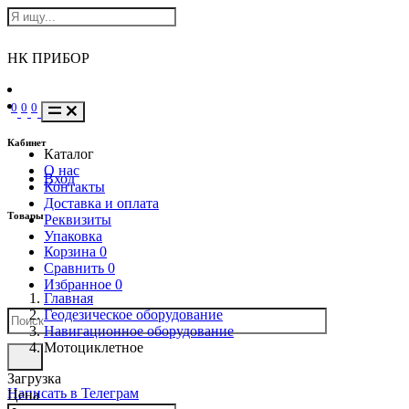
НК ПРИБОР
0
0
0
Кабинет
Каталог
О нас
Вход
Контакты
Доставка и оплата
Товары
Реквизиты
Упаковка
Корзина
0
Сравнить
0
Избранное
0
Главная
Геодезическое оборудование
Навигационное оборудование
Мотоциклетное
Загрузка
Написать в Телеграм
Цена