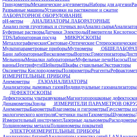
Гриндометры
Механические адгезиметры
Наборы для адгезии
Ра
Разрывные машины
Установки на растяжение и сжатие
ЛАБОРАТОРНОЕ ОБОРУДОВАНИЕ
pH-метры
АНАЛИЗАТОРЫ ЛАБОРАТОРНЫЕ
Анализ почв грунтовых и сточных вод
Анализ сырья
Анализато
Буферные растворы
Датчики Электроды
Измерители Кислотнос
TDS
Лабораторная посуда
МИКРОСКОПЫ
Металлографические
Световые-Оптические
Стереоскопические
Мультипараметровые приборы
Мутномеры
ОБЩЕЛАБОРАТ
Бани лабораторные
Вискозиметры
Вортекс
Гомогенизаторы
Дист
Мельницы
Мешалки лабораторные
Муфельные печи
Насосы
Пли
ванны
Центрифуги
Шейкеры
Шкафы сушильные
Экстракторы
Оксиметры Кислородомеры
Поляриметры
Реагенты
Рефрактоме
ИЗМЕРИТЕЛЬНЫЕ ПРИБОРЫ
Анемометры
ГАЗОАНАЛИЗАТОРЫ
Анализаторы дымовых газов
Индивидуальные газоанализаторы
ДЕФЕКТОСКОПЫ
Дефектоскопы ультразвуковые
Магнитопорошковые дефектоск
Динамометры
Зонды
ИЗМЕРИТЕЛИ ПАРАМЕТРОВ ОКР
Анемометры
Барометры
Влагомеры и гигрометры
Гауссметры и
экологического контроля
Счетчики пыли
Тахометры
Шумомеры
Измерительный инструмент
Лазерные дальномеры
Расходомеры
Толщиномеры металла
Толщиномеры покрытий
ЭЛЕКТРОИЗМЕРИТЕЛЬНЫЕ ПРИБОРЫ
Анализаторы батарей
Анализаторы качества сетей LAN
Анализа