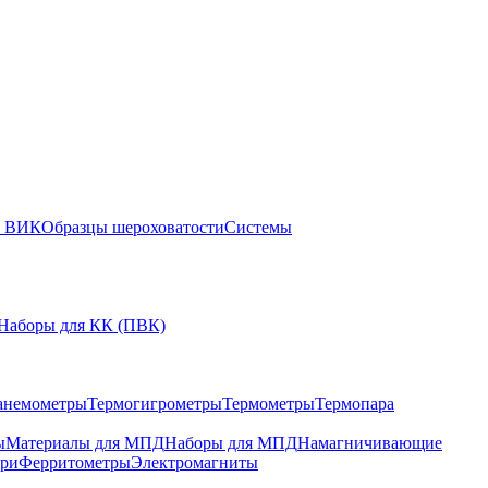
ы ВИК
Образцы шероховатости
Системы
Наборы для КК (ПВК)
анемометры
Термогигрометры
Термометры
Термопара
ы
Материалы для МПД
Наборы для МПД
Намагничивающие
ари
Ферритометры
Электромагниты