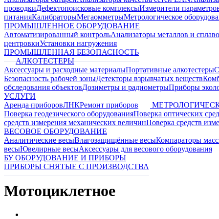
проводки
Дефектопоисковые комплексы
Измерители параметро
питания
Калибраторы
Мегаомметры
Метрологическое оборудов
ПРОМЫШЛЕННОЕ ОБОРУДОВАНИЕ
Автоматизированный контроль
Анализаторы металлов и сплав
центровки
Установки нагружения
ПРОМЫШЛЕННАЯ БЕЗОПАСНОСТЬ
АЛКОТЕСТЕРЫ
Аксессуары и расходные материалы
Портативные алкотестеры
С
Безопасность рабочей зоны
Детекторы взрывчатых веществ
Ком
обследования объектов
Дозиметры и радиометры
Приборы эколо
УСЛУГИ
Аренда приборов
ЛНК
Ремонт приборов
МЕТРОЛОГИЧЕСК
Поверка геодезического оборудования
Поверка оптических сре
средств измерения механических величин
Поверка средств изм
ВЕСОВОЕ ОБОРУДОВАНИЕ
Аналитические весы
Влагозащищённые весы
Компараторы мас
весы
Ювелирные весы
Аксессуары для весового оборудования
БУ ОБОРУДОВАНИЕ И ПРИБОРЫ
ПРИБОРЫ СНЯТЫЕ С ПРОИЗВОДСТВА
Мотоциклетное