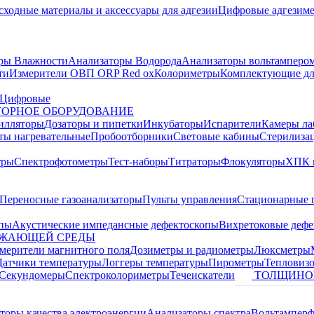
сходные материалы и аксессуары для адгезии
Цифровые адгезим
ры Влажности
Анализаторы Водорода
Анализаторы вольтамперо
ти
Измерители ОВП ORP Red ox
Колориметры
Комплектующие дл
Цифровые
ОРНОЕ ОБОРУДОВАНИЕ
илляторы
Дозаторы и пипетки
Инкубаторы
Испарители
Камеры ла
ты нагревательные
Пробоотборники
Световые кабины
Стерилиза
тры
Спектрофотометры
Тест-наборы
Титраторы
Флокуляторы
ХПК 
Переносные газоанализаторы
Пульты управления
Стационарные 
опы
Акустические импедансные дефектоскопы
Вихретоковые дефе
УЖАЮЩЕЙ СРЕДЫ
змерители магнитного поля
Дозиметры и радиометры
Люксметры
Датчики температуры
Логгеры температуры
Пирометры
Тепловиз
Секундомеры
Спектроколориметры
Течеискатели
ТОЛЩИНО
торы качества электроэнергии
Анализаторы спектра
Вольтамперф