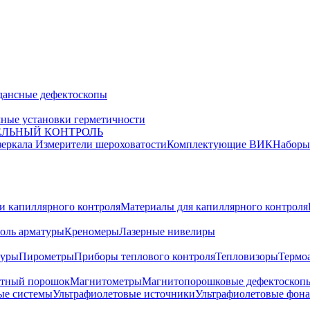
дансные дефектоскопы
ные установки герметичности
ЕЛЬНЫЙ КОНТРОЛЬ
зеркала
Измерители шероховатости
Комплектующие ВИК
Набор
и капиллярного контроля
Материалы для капиллярного контроля
оль арматуры
Креномеры
Лазерные нивелиры
туры
Пирометры
Приборы теплового контроля
Тепловизоры
Термо
тный порошок
Магнитометры
Магнитопорошковые дефектоскоп
ые системы
Ультрафиолетовые источники
Ультрафиолетовые фон