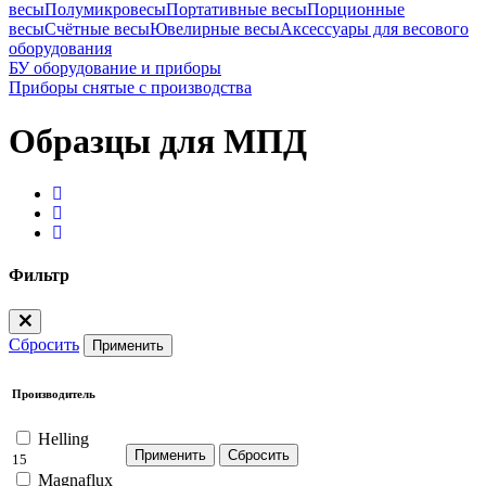
весы
Полумикровесы
Портативные весы
Порционные
весы
Счётные весы
Ювелирные весы
Аксессуары для весового
оборудования
БУ оборудование и приборы
Приборы снятые с производства
Образцы для МПД
Фильтр
Сбросить
Применить
Производитель
Helling
15
Magnaflux