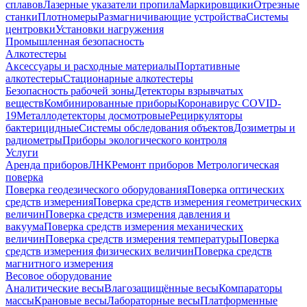
сплавов
Лазерные указатели пропила
Маркировщики
Отрезные
станки
Плотномеры
Размагничивающие устройства
Системы
центровки
Установки нагружения
Промышленная безопасность
Алкотестеры
Аксессуары и расходные материалы
Портативные
алкотестеры
Стационарные алкотестеры
Безопасность рабочей зоны
Детекторы взрывчатых
веществ
Комбинированные приборы
Коронавирус COVID-
19
Металлодетекторы досмотровые
Рециркуляторы
бактерицидные
Системы обследования объектов
Дозиметры и
радиометры
Приборы экологического контроля
Услуги
Аренда приборов
ЛНК
Ремонт приборов
Метрологическая
поверка
Поверка геодезического оборудования
Поверка оптических
средств измерения
Поверка средств измерения геометрических
величин
Поверка средств измерения давления и
вакуума
Поверка средств измерения механических
величин
Поверка средств измерения температуры
Поверка
средств измерения физических величин
Поверка средств
магнитного измерения
Весовое оборудование
Аналитические весы
Влагозащищённые весы
Компараторы
массы
Крановые весы
Лабораторные весы
Платформенные