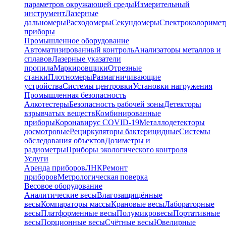
параметров окружающей среды
Измерительный
инструмент
Лазерные
дальномеры
Расходомеры
Секундомеры
Спектроколориме
приборы
Промышленное оборудование
Автоматизированный контроль
Анализаторы металлов и
сплавов
Лазерные указатели
пропила
Маркировщики
Отрезные
станки
Плотномеры
Размагничивающие
устройства
Системы центровки
Установки нагружения
Промышленная безопасность
Алкотестеры
Безопасность рабочей зоны
Детекторы
взрывчатых веществ
Комбинированные
приборы
Коронавирус COVID-19
Металлодетекторы
досмотровые
Рециркуляторы бактерицидные
Системы
обследования объектов
Дозиметры и
радиометры
Приборы экологического контроля
Услуги
Аренда приборов
ЛНК
Ремонт
приборов
Метрологическая поверка
Весовое оборудование
Аналитические весы
Влагозащищённые
весы
Компараторы массы
Крановые весы
Лабораторные
весы
Платформенные весы
Полумикровесы
Портативные
весы
Порционные весы
Счётные весы
Ювелирные