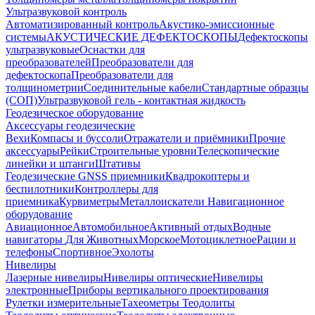
Ультразвуковой контроль
Автоматизированный контроль
Акустико-эмиссионные
системы
АКУСТИЧЕСКИЕ ДЕФЕКТОСКОПЫ
Дефектоскопы
ультразвуковые
Оснастки для
преобразователей
Преобразователи для
дефектоскопа
Преобразователи для
толщинометрии
Соединительные кабели
Стандартные образцы
(СОП)
Ультразвуковой гель - контактная жидкость
Геодезическое оборудование
Аксессуары геодезические
Вехи
Компасы и буссоли
Отражатели и приёмники
Прочие
аксессуары
Рейки
Строительные уровни
Телескопические
линейки и штанги
Штативы
Геодезические GNSS приемники
Квадрокоптеры и
беспилотники
Контроллеры для
приемника
Курвиметры
Металлоискатели
Навигационное
оборудование
Авиационное
Автомобильное
Активный отдых
Водные
навигаторы
Для Животных
Морское
Мотоциклетное
Рации и
телефоны
Спортивное
Эхолоты
Нивелиры
Лазерные нивелиры
Нивелиры оптические
Нивелиры
электронные
Приборы вертикального проектирования
Рулетки измерительные
Тахеометры
Теодолиты