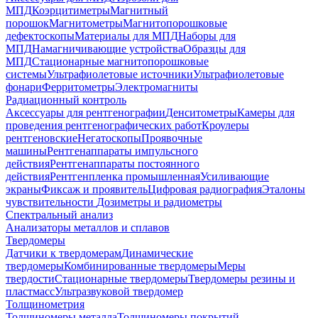
МПД
Коэрцитиметры
Магнитный
порошок
Магнитометры
Магнитопорошковые
дефектоскопы
Материалы для МПД
Наборы для
МПД
Намагничивающие устройства
Образцы для
МПД
Стационарные магнитопорошковые
системы
Ультрафиолетовые источники
Ультрафиолетовые
фонари
Ферритометры
Электромагниты
Радиационный контроль
Аксессуары для рентгенографии
Денситометры
Камеры для
проведения рентгенографических работ
Кроулеры
рентгеновские
Негатоскопы
Проявочные
машины
Рентгенаппараты импульсного
действия
Рентгенаппараты постоянного
действия
Рентгенпленка промышленная
Усиливающие
экраны
Фиксаж и проявитель
Цифровая радиография
Эталоны
чувствительности
Дозиметры и радиометры
Спектральный анализ
Анализаторы металлов и сплавов
Твердомеры
Датчики к твердомерам
Динамические
твердомеры
Комбинированные твердомеры
Меры
твердости
Стационарные твердомеры
Твердомеры резины и
пластмасс
Ультразвуковой твердомер
Толщинометрия
Толщиномеры металла
Толщиномеры покрытий