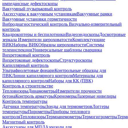
импедансные дефектоскопы
Вакуумный пузырьковый контроль
Аксессуары к вакуумным установкам
Вакуумные рамки
Вакуумные установки герметичности
Вибродиагностический контроль
Визуально-измерительный
контроль
Квадрокоптеры и беспилотники
Видеоэндоскопы
Досмотровые
зеркала
Измерители шероховатости
Комплектующие
ВИК
Наборы ВИК
Образцы шероховатости
Системы
телеинспекции
Универсальные шаблоны сварщика
Вихретоковый контроль
Вихретоковые дефектоскопы
Структуроскопы
Капиллярный контроль
Ультрафиолетовые фонари
Контрольные образцы для
ПВК
Линии капиллярного контроля
Материалы для
капиллярного контроля
Наборы для КК (ПВК)
Контроль в строительстве
Тепловизоры
Динамометры
Измерители прочности
бетона
Контроль арматуры
Креномеры
Лазерные нивелиры
Контроль температуры
Датчики температуры
Зонды для термометров
Логгеры
температуры
Пирометры
Приборы теплового
контроля
Тепловизоры
Термоанемометры
Термогигрометры
Терм
Магнитный контроль
Аксессуары для МПД
Аэрозоли для