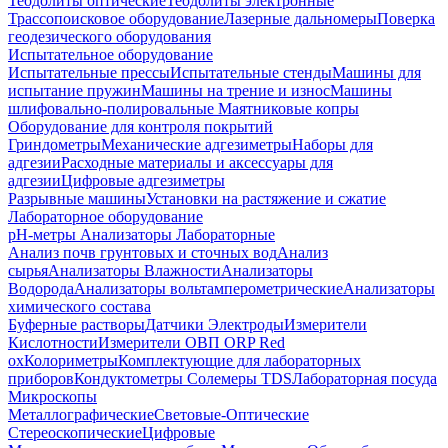
Теодолиты оптические
Теодолиты электронные
Трассопоисковое оборудование
Лазерные дальномеры
Поверка
геодезического оборудования
Испытательное оборудование
Испытательные прессы
Испытательные стенды
Машины для
испытание пружин
Машины на трение и износ
Машины
шлифовально-полировальные
Маятниковые копры
Оборудование для контроля покрытий
Гриндометры
Механические адгезиметры
Наборы для
адгезии
Расходные материалы и аксессуары для
адгезии
Цифровые адгезиметры
Разрывные машины
Установки на растяжение и сжатие
Лабораторное оборудование
pH-метры
Анализаторы Лабораторные
Анализ почв грунтовых и сточных вод
Анализ
сырья
Анализаторы Влажности
Анализаторы
Водорода
Анализаторы вольтамперометрические
Анализаторы
химического состава
Буферные растворы
Датчики Электроды
Измерители
Кислотности
Измерители ОВП ORP Red
ox
Колориметры
Комплектующие для лабораторных
приборов
Кондуктометры Солемеры TDS
Лабораторная посуда
Микроскопы
Металлографические
Световые-Оптические
Стереоскопические
Цифровые