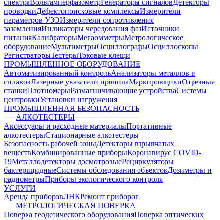
спектра
Вольтамперфазометр
Генераторы сигналов
Детекторы
проводки
Дефектопоисковые комплексы
Измерители
параметров УЗО
Измерители сопротивления
заземления
Индикаторы чередования фаз
Источники
питания
Калибраторы
Мегаомметры
Метрологическое
оборудование
Мультиметры
Осциллографы
Осциллоскопы
Регистраторы
Тестеры
Токовые клещи
ПРОМЫШЛЕННОЕ ОБОРУДОВАНИЕ
Автоматизированный контроль
Анализаторы металлов и
сплавов
Лазерные указатели пропила
Маркировщики
Отрезные
станки
Плотномеры
Размагничивающие устройства
Системы
центровки
Установки нагружения
ПРОМЫШЛЕННАЯ БЕЗОПАСНОСТЬ
АЛКОТЕСТЕРЫ
Аксессуары и расходные материалы
Портативные
алкотестеры
Стационарные алкотестеры
Безопасность рабочей зоны
Детекторы взрывчатых
веществ
Комбинированные приборы
Коронавирус COVID-
19
Металлодетекторы досмотровые
Рециркуляторы
бактерицидные
Системы обследования объектов
Дозиметры и
радиометры
Приборы экологического контроля
УСЛУГИ
Аренда приборов
ЛНК
Ремонт приборов
МЕТРОЛОГИЧЕСКАЯ ПОВЕРКА
Поверка геодезического оборудования
Поверка оптических