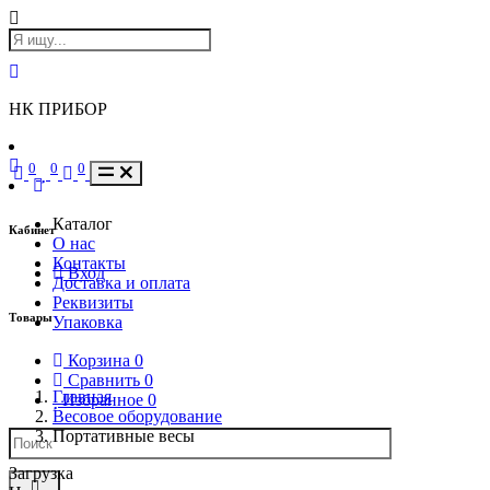
НК ПРИБОР
0
0
0
Каталог
Кабинет
О нас
Контакты
Вход
Доставка и оплата
Реквизиты
Товары
Упаковка
Корзина
0
Сравнить
0
Главная
Избранное
0
Весовое оборудование
Портативные весы
Загрузка