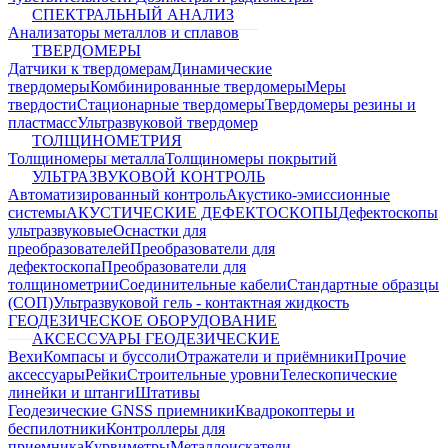
СПЕКТРАЛЬНЫЙ АНАЛИЗ
Анализаторы металлов и сплавов
ТВЕРДОМЕРЫ
Датчики к твердомерам
Динамические
твердомеры
Комбинированные твердомеры
Меры
твердости
Стационарные твердомеры
Твердомеры резины и
пластмасс
Ультразвуковой твердомер
ТОЛЩИНОМЕТРИЯ
Толщиномеры металла
Толщиномеры покрытий
УЛЬТРАЗВУКОВОЙ КОНТРОЛЬ
Автоматизированный контроль
Акустико-эмиссионные
системы
АКУСТИЧЕСКИЕ ДЕФЕКТОСКОПЫ
Дефектоскопы
ультразвуковые
Оснастки для
преобразователей
Преобразователи для
дефектоскопа
Преобразователи для
толщинометрии
Соединительные кабели
Стандартные образцы
(СОП)
Ультразвуковой гель - контактная жидкость
ГЕОДЕЗИЧЕСКОЕ ОБОРУДОВАНИЕ
АКСЕССУАРЫ ГЕОДЕЗИЧЕСКИЕ
Вехи
Компасы и буссоли
Отражатели и приёмники
Прочие
аксессуары
Рейки
Строительные уровни
Телескопические
линейки и штанги
Штативы
Геодезические GNSS приемники
Квадрокоптеры и
беспилотники
Контроллеры для
приемника
Курвиметры
Металлоискатели