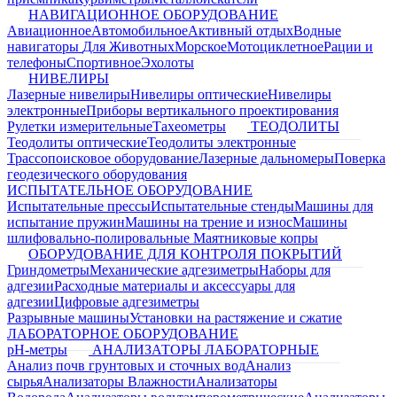
НАВИГАЦИОННОЕ ОБОРУДОВАНИЕ
Авиационное
Автомобильное
Активный отдых
Водные
навигаторы
Для Животных
Морское
Мотоциклетное
Рации и
телефоны
Спортивное
Эхолоты
НИВЕЛИРЫ
Лазерные нивелиры
Нивелиры оптические
Нивелиры
электронные
Приборы вертикального проектирования
Рулетки измерительные
Тахеометры
ТЕОДОЛИТЫ
Теодолиты оптические
Теодолиты электронные
Трассопоисковое оборудование
Лазерные дальномеры
Поверка
геодезического оборудования
ИСПЫТАТЕЛЬНОЕ ОБОРУДОВАНИЕ
Испытательные прессы
Испытательные стенды
Машины для
испытание пружин
Машины на трение и износ
Машины
шлифовально-полировальные
Маятниковые копры
ОБОРУДОВАНИЕ ДЛЯ КОНТРОЛЯ ПОКРЫТИЙ
Гриндометры
Механические адгезиметры
Наборы для
адгезии
Расходные материалы и аксессуары для
адгезии
Цифровые адгезиметры
Разрывные машины
Установки на растяжение и сжатие
ЛАБОРАТОРНОЕ ОБОРУДОВАНИЕ
pH-метры
АНАЛИЗАТОРЫ ЛАБОРАТОРНЫЕ
Анализ почв грунтовых и сточных вод
Анализ
сырья
Анализаторы Влажности
Анализаторы