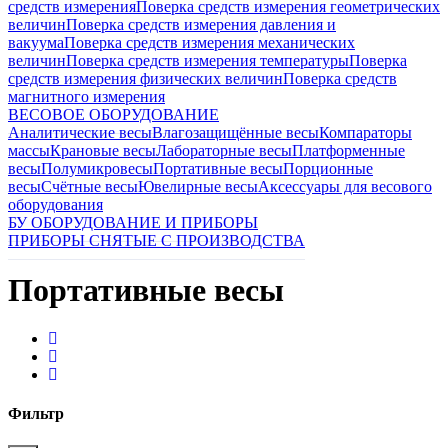
средств измерения
Поверка средств измерения геометрических
величин
Поверка средств измерения давления и
вакуума
Поверка средств измерения механических
величин
Поверка средств измерения температуры
Поверка
средств измерения физических величин
Поверка средств
магнитного измерения
ВЕСОВОЕ ОБОРУДОВАНИЕ
Аналитические весы
Влагозащищённые весы
Компараторы
массы
Крановые весы
Лабораторные весы
Платформенные
весы
Полумикровесы
Портативные весы
Порционные
весы
Счётные весы
Ювелирные весы
Аксессуары для весового
оборудования
БУ ОБОРУДОВАНИЕ И ПРИБОРЫ
ПРИБОРЫ СНЯТЫЕ С ПРОИЗВОДСТВА
Портативные весы
Фильтр