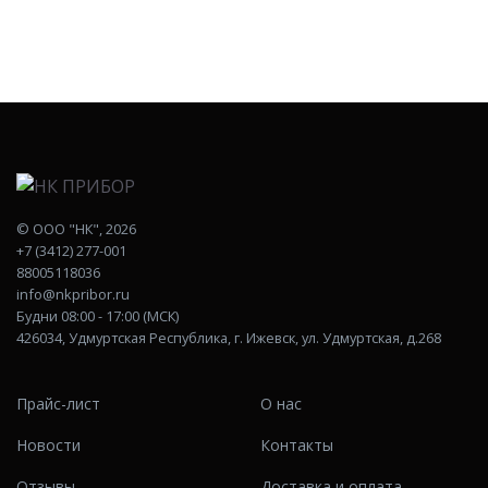
©
ООО "НК"
, 2026
+7 (3412) 277-001
88005118036
info@nkpribor.ru
Будни 08:00 - 17:00 (МСК)
426034, Удмуртская Республика, г. Ижевск, ул. Удмуртская, д.268
Прайс-лист
О нас
Новости
Контакты
Отзывы
Доставка и оплата