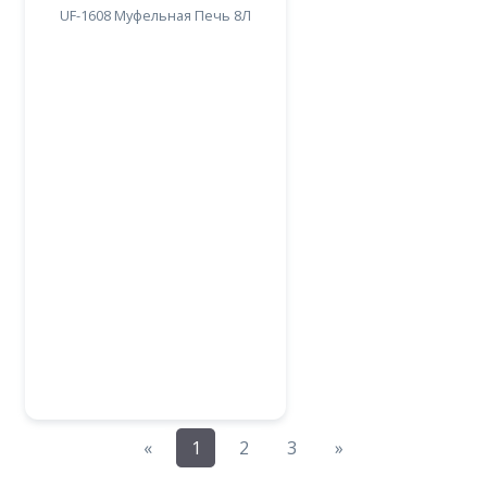
UF-1608 Муфельная Печь 8Л
Previous
Next
«
1
2
3
»