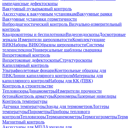
импедансные дефектоскопы
Вакуумный пузырьковый контроль
Аксессуары к вакуумным установкам
Вакуумные рамки
Вакуумные установки герметичности
Вибродиагностический контроль
Визуально-измерительный
контроль
Квадрокоптеры и беспилотники
Видеоэндоскопы
Досмотровые
зеркала
Измерители шероховатости
Комплектующие
ВИК
Наборы ВИК
Образцы шероховатости
Системы
телеинспекции
Универсальные шаблоны сварщика
Вихретоковый контроль
Вихретоковые дефектоскопы
Структуроскопы
Капиллярный контроль
Ультрафиолетовые фонари
Контрольные образцы для
ПВК
Линии капиллярного контроля
Материалы для
капиллярного контроля
Наборы для КК (ПВК)
Контроль в строительстве
Тепловизоры
Динамометры
Измерители прочности
бетона
Контроль арматуры
Креномеры
Лазерные нивелиры
Контроль температуры
Датчики температуры
Зонды для термометров
Логгеры
температуры
Пирометры
Приборы теплового
контроля
Тепловизоры
Термоанемометры
Термогигрометры
Терм
Магнитный контроль
Аксессуары для МПД
Аэрозоли для