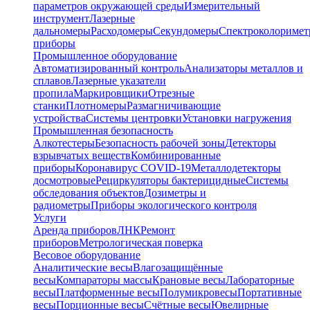
параметров окружающей среды
Измерительный
инструмент
Лазерные
дальномеры
Расходомеры
Секундомеры
Спектроколориме
приборы
Промышленное оборудование
Автоматизированный контроль
Анализаторы металлов и
сплавов
Лазерные указатели
пропила
Маркировщики
Отрезные
станки
Плотномеры
Размагничивающие
устройства
Системы центровки
Установки нагружения
Промышленная безопасность
Алкотестеры
Безопасность рабочей зоны
Детекторы
взрывчатых веществ
Комбинированные
приборы
Коронавирус COVID-19
Металлодетекторы
досмотровые
Рециркуляторы бактерицидные
Системы
обследования объектов
Дозиметры и
радиометры
Приборы экологического контроля
Услуги
Аренда приборов
ЛНК
Ремонт
приборов
Метрологическая поверка
Весовое оборудование
Аналитические весы
Влагозащищённые
весы
Компараторы массы
Крановые весы
Лабораторные
весы
Платформенные весы
Полумикровесы
Портативные
весы
Порционные весы
Счётные весы
Ювелирные