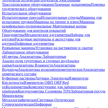
Теодолиты оптические
Теодолиты электронные
Трассопоисковое оборудование
Лазерные дальномеры
Поверка
геодезического оборудования
Испытательное оборудование
Испытательные прессы
Испытательные стенды
Машины для
испытание пружин
Машины на трение и износ
Машины
шлифовально-полировальные
Маятниковые копры
Оборудование для контроля покрытий
Гриндометры
Механические адгезиметры
Наборы для
адгезии
Расходные материалы и аксессуары для
адгезии
Цифровые адгезиметры
Разрывные машины
Установки на растяжение и сжатие
Лабораторное оборудование
pH-метры
Анализаторы Лабораторные
Анализ почв грунтовых и сточных вод
Анализ
сырья
Анализаторы Влажности
Анализаторы
Водорода
Анализаторы вольтамперометрические
Анализаторы
химического состава
Буферные растворы
Датчики Электроды
Измерители
Кислотности
Измерители ОВП ORP Red
ox
Колориметры
Комплектующие для лабораторных
приборов
Кондуктометры Солемеры TDS
Лабораторная посуда
Микроскопы
Металлографические
Световые-Оптические
Стереоскопические
Цифровые