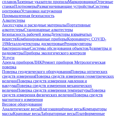
сплавов
Лазерные указатели пропила
Маркировщики
Отрезные
станки
Плотномеры
Размагничивающие устройства
Системы
центровки
Установки нагружения
Промышленная безопасность
Алкотестеры
Аксессуары и расходные материалы
Портативные
алкотестеры
Стационарные алкотестеры
Безопасность рабочей зоны
Детекторы взрывчатых
веществ
Комбинированные приборы
Коронавирус COVID-
19
Металлодетекторы досмотровые
Рециркуляторы
бактерицидные
Системы обследования объектов
Дозиметры и
радиометры
Приборы экологического контроля
Услуги
Аренда приборов
ЛНК
Ремонт приборов
Метрологическая
поверка
Поверка геодезического оборудования
Поверка оптических
средств измерения
Поверка средств измерения геометрических
величин
Поверка средств измерения давления и
вакуума
Поверка средств измерения механических
величин
Поверка средств измерения температуры
Поверка
средств измерения физических величин
Поверка средств
магнитного измерения
Весовое оборудование
Аналитические весы
Влагозащищённые весы
Компараторы
массы
Крановые весы
Лабораторные весы
Платформенные