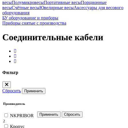
весы
Полумикровесы
Портативные весы
Порционные
весы
Счётные весы
Ювелирные весы
Аксессуары для весового
оборудования
БУ оборудование и приборы
Приборы снятые с производства
Соединительные кабели
Фильтр
Сбросить
Применить
Производитель
NKPRIBOR
2
Кропус