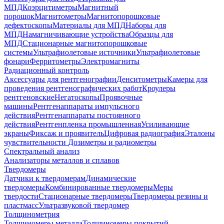
МПД
Коэрцитиметры
Магнитный
порошок
Магнитометры
Магнитопорошковые
дефектоскопы
Материалы для МПД
Наборы для
МПД
Намагничивающие устройства
Образцы для
МПД
Стационарные магнитопорошковые
системы
Ультрафиолетовые источники
Ультрафиолетовые
фонари
Ферритометры
Электромагниты
Радиационный контроль
Аксессуары для рентгенографии
Денситометры
Камеры для
проведения рентгенографических работ
Кроулеры
рентгеновские
Негатоскопы
Проявочные
машины
Рентгенаппараты импульсного
действия
Рентгенаппараты постоянного
действия
Рентгенпленка промышленная
Усиливающие
экраны
Фиксаж и проявитель
Цифровая радиография
Эталоны
чувствительности
Дозиметры и радиометры
Спектральный анализ
Анализаторы металлов и сплавов
Твердомеры
Датчики к твердомерам
Динамические
твердомеры
Комбинированные твердомеры
Меры
твердости
Стационарные твердомеры
Твердомеры резины и
пластмасс
Ультразвуковой твердомер
Толщинометрия
Толщиномеры металла
Толщиномеры покрытий