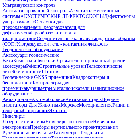
Ультразвуковой контроль
Автоматизированный контроль
Акустико-эмиссионные
системы
АКУСТИЧЕСКИЕ ДЕФЕКТОСКОПЫ
Дефектоскопы
ультразвуковые
Оснастки для
преобразователей
Преобразователи для
дефектоскопа
Преобразователи для
толщинометрии
Соединительные кабели
Стандартные образцы
(СОП)
Ультразвуковой гель - контактная жидкость
Геодезическое оборудование
Аксессуары геодезические
Вехи
Компасы и буссоли
Отражатели и приёмники
Прочие
аксессуары
Рейки
Строительные уровни
Телескопические
линейки и штанги
Штативы
Геодезические GNSS приемники
Квадрокоптеры и
беспилотники
Контроллеры для
приемника
Курвиметры
Металлоискатели
Навигационное
оборудование
Авиационное
Автомобильное
Активный отдых
Водные
навигаторы
Для Животных
Морское
Мотоциклетное
Рации и
телефоны
Спортивное
Эхолоты
Нивелиры
Лазерные нивелиры
Нивелиры оптические
Нивелиры
электронные
Приборы вертикального проектирования
Рулетки измерительные
Тахеометры
Теодолиты