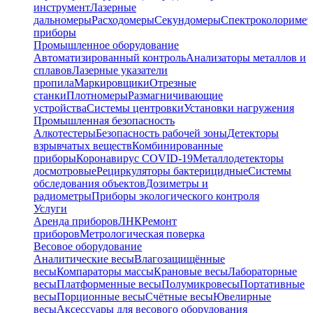
инструмент
Лазерные
дальномеры
Расходомеры
Секундомеры
Спектроколориме
приборы
Промышленное оборудование
Автоматизированный контроль
Анализаторы металлов и
сплавов
Лазерные указатели
пропила
Маркировщики
Отрезные
станки
Плотномеры
Размагничивающие
устройства
Системы центровки
Установки нагружения
Промышленная безопасность
Алкотестеры
Безопасность рабочей зоны
Детекторы
взрывчатых веществ
Комбинированные
приборы
Коронавирус COVID-19
Металлодетекторы
досмотровые
Рециркуляторы бактерицидные
Системы
обследования объектов
Дозиметры и
радиометры
Приборы экологического контроля
Услуги
Аренда приборов
ЛНК
Ремонт
приборов
Метрологическая поверка
Весовое оборудование
Аналитические весы
Влагозащищённые
весы
Компараторы массы
Крановые весы
Лабораторные
весы
Платформенные весы
Полумикровесы
Портативные
весы
Порционные весы
Счётные весы
Ювелирные
весы
Аксессуары для весового оборудования