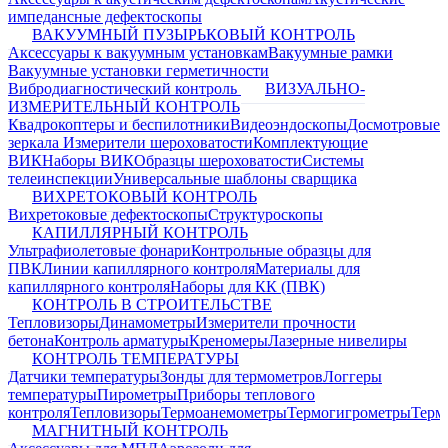
импедансные дефектоскопы
ВАКУУМНЫЙ ПУЗЫРЬКОВЫЙ КОНТРОЛЬ
Аксессуары к вакуумным установкам
Вакуумные рамки
Вакуумные установки герметичности
Вибродиагностический контроль
ВИЗУАЛЬНО-
ИЗМЕРИТЕЛЬНЫЙ КОНТРОЛЬ
Квадрокоптеры и беспилотники
Видеоэндоскопы
Досмотровые
зеркала
Измерители шероховатости
Комплектующие
ВИК
Наборы ВИК
Образцы шероховатости
Системы
телеинспекции
Универсальные шаблоны сварщика
ВИХРЕТОКОВЫЙ КОНТРОЛЬ
Вихретоковые дефектоскопы
Структуроскопы
КАПИЛЛЯРНЫЙ КОНТРОЛЬ
Ультрафиолетовые фонари
Контрольные образцы для
ПВК
Линии капиллярного контроля
Материалы для
капиллярного контроля
Наборы для КК (ПВК)
КОНТРОЛЬ В СТРОИТЕЛЬСТВЕ
Тепловизоры
Динамометры
Измерители прочности
бетона
Контроль арматуры
Креномеры
Лазерные нивелиры
КОНТРОЛЬ ТЕМПЕРАТУРЫ
Датчики температуры
Зонды для термометров
Логгеры
температуры
Пирометры
Приборы теплового
контроля
Тепловизоры
Термоанемометры
Термогигрометры
Терм
МАГНИТНЫЙ КОНТРОЛЬ