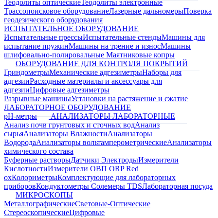
Теодолиты оптические
Теодолиты электронные
Трассопоисковое оборудование
Лазерные дальномеры
Поверка
геодезического оборудования
ИСПЫТАТЕЛЬНОЕ ОБОРУДОВАНИЕ
Испытательные прессы
Испытательные стенды
Машины для
испытание пружин
Машины на трение и износ
Машины
шлифовально-полировальные
Маятниковые копры
ОБОРУДОВАНИЕ ДЛЯ КОНТРОЛЯ ПОКРЫТИЙ
Гриндометры
Механические адгезиметры
Наборы для
адгезии
Расходные материалы и аксессуары для
адгезии
Цифровые адгезиметры
Разрывные машины
Установки на растяжение и сжатие
ЛАБОРАТОРНОЕ ОБОРУДОВАНИЕ
pH-метры
АНАЛИЗАТОРЫ ЛАБОРАТОРНЫЕ
Анализ почв грунтовых и сточных вод
Анализ
сырья
Анализаторы Влажности
Анализаторы
Водорода
Анализаторы вольтамперометрические
Анализаторы
химического состава
Буферные растворы
Датчики Электроды
Измерители
Кислотности
Измерители ОВП ORP Red
ox
Колориметры
Комплектующие для лабораторных
приборов
Кондуктометры Солемеры TDS
Лабораторная посуда
МИКРОСКОПЫ
Металлографические
Световые-Оптические
Стереоскопические
Цифровые