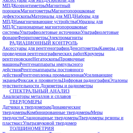
Аксессуары для МПД
Аэрозоли для
МПД
Коэрцитиметры
Магнитный
порошок
Магнитометры
Магнитопорошковые
дефектоскопы
Материалы для МПД
Наборы для
МПД
Намагничивающие устройства
Образцы для
МПД
Стационарные магнитопорошковые
системы
Ультрафиолетовые источники
Ультрафиолетовые
фонари
Ферритометры
Электромагниты
РАДИАЦИОННЫЙ КОНТРОЛЬ
Аксессуары для рентгенографии
Денситометры
Камеры для
проведения рентгенографических работ
Кроулеры
рентгеновские
Негатоскопы
Проявочные
машины
Рентгенаппараты импульсного
действия
Рентгенаппараты постоянного
действия
Рентгенпленка промышленная
Усиливающие
экраны
Фиксаж и проявитель
Цифровая радиография
Эталоны
чувствительности
Дозиметры и радиометры
СПЕКТРАЛЬНЫЙ АНАЛИЗ
Анализаторы металлов и сплавов
ТВЕРДОМЕРЫ
Датчики к твердомерам
Динамические
твердомеры
Комбинированные твердомеры
Меры
твердости
Стационарные твердомеры
Твердомеры резины и
пластмасс
Ультразвуковой твердомер
ТОЛЩИНОМЕТРИЯ