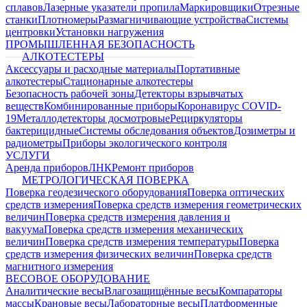
сплавов
Лазерные указатели пропила
Маркировщики
Отрезные
станки
Плотномеры
Размагничивающие устройства
Системы
центровки
Установки нагружения
ПРОМЫШЛЕННАЯ БЕЗОПАСНОСТЬ
АЛКОТЕСТЕРЫ
Аксессуары и расходные материалы
Портативные
алкотестеры
Стационарные алкотестеры
Безопасность рабочей зоны
Детекторы взрывчатых
веществ
Комбинированные приборы
Коронавирус COVID-
19
Металлодетекторы досмотровые
Рециркуляторы
бактерицидные
Системы обследования объектов
Дозиметры и
радиометры
Приборы экологического контроля
УСЛУГИ
Аренда приборов
ЛНК
Ремонт приборов
МЕТРОЛОГИЧЕСКАЯ ПОВЕРКА
Поверка геодезического оборудования
Поверка оптических
средств измерения
Поверка средств измерения геометрических
величин
Поверка средств измерения давления и
вакуума
Поверка средств измерения механических
величин
Поверка средств измерения температуры
Поверка
средств измерения физических величин
Поверка средств
магнитного измерения
ВЕСОВОЕ ОБОРУДОВАНИЕ
Аналитические весы
Влагозащищённые весы
Компараторы
массы
Крановые весы
Лабораторные весы
Платформенные