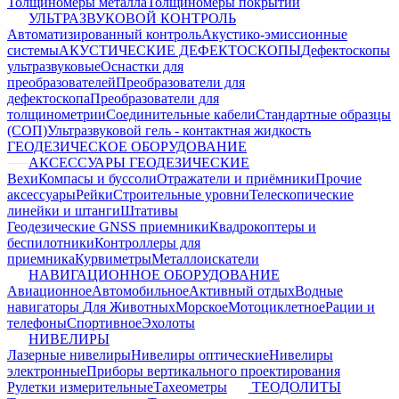
Толщиномеры металла
Толщиномеры покрытий
УЛЬТРАЗВУКОВОЙ КОНТРОЛЬ
Автоматизированный контроль
Акустико-эмиссионные
системы
АКУСТИЧЕСКИЕ ДЕФЕКТОСКОПЫ
Дефектоскопы
ультразвуковые
Оснастки для
преобразователей
Преобразователи для
дефектоскопа
Преобразователи для
толщинометрии
Соединительные кабели
Стандартные образцы
(СОП)
Ультразвуковой гель - контактная жидкость
ГЕОДЕЗИЧЕСКОЕ ОБОРУДОВАНИЕ
АКСЕССУАРЫ ГЕОДЕЗИЧЕСКИЕ
Вехи
Компасы и буссоли
Отражатели и приёмники
Прочие
аксессуары
Рейки
Строительные уровни
Телескопические
линейки и штанги
Штативы
Геодезические GNSS приемники
Квадрокоптеры и
беспилотники
Контроллеры для
приемника
Курвиметры
Металлоискатели
НАВИГАЦИОННОЕ ОБОРУДОВАНИЕ
Авиационное
Автомобильное
Активный отдых
Водные
навигаторы
Для Животных
Морское
Мотоциклетное
Рации и
телефоны
Спортивное
Эхолоты
НИВЕЛИРЫ
Лазерные нивелиры
Нивелиры оптические
Нивелиры
электронные
Приборы вертикального проектирования
Рулетки измерительные
Тахеометры
ТЕОДОЛИТЫ