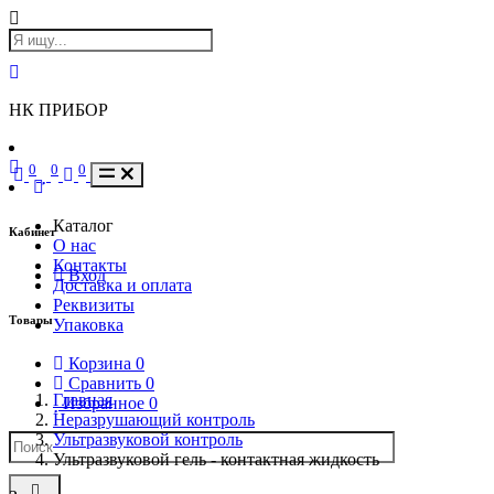
НК ПРИБОР
0
0
0
Каталог
Кабинет
О нас
Контакты
Вход
Доставка и оплата
Реквизиты
Товары
Упаковка
Корзина
0
Сравнить
0
Главная
Избранное
0
Неразрушающий контроль
Ультразвуковой контроль
Ультразвуковой гель - контактная жидкость