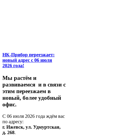
НК-Прибор переезжает:
новый адрес с 06 июля
2026 года!
М
ы
растём
и
развиваемся
и
в
связи
с
этим
переезжаем
в
новый,
более
удобный
офис.
С
06
июля
2026
года
ждём
вас
по
адресу:
г.
Ижевск,
ул.
Удмуртская,
д.
268
.