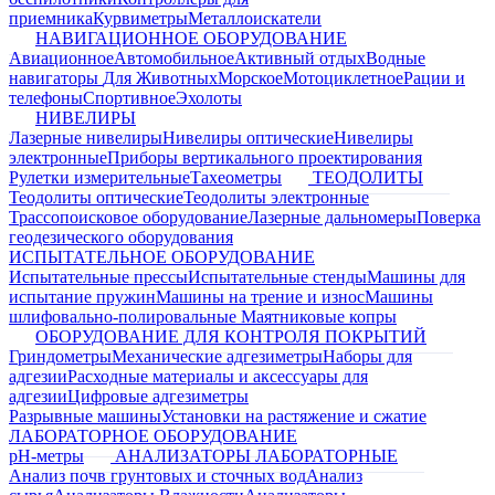
приемника
Курвиметры
Металлоискатели
НАВИГАЦИОННОЕ ОБОРУДОВАНИЕ
Авиационное
Автомобильное
Активный отдых
Водные
навигаторы
Для Животных
Морское
Мотоциклетное
Рации и
телефоны
Спортивное
Эхолоты
НИВЕЛИРЫ
Лазерные нивелиры
Нивелиры оптические
Нивелиры
электронные
Приборы вертикального проектирования
Рулетки измерительные
Тахеометры
ТЕОДОЛИТЫ
Теодолиты оптические
Теодолиты электронные
Трассопоисковое оборудование
Лазерные дальномеры
Поверка
геодезического оборудования
ИСПЫТАТЕЛЬНОЕ ОБОРУДОВАНИЕ
Испытательные прессы
Испытательные стенды
Машины для
испытание пружин
Машины на трение и износ
Машины
шлифовально-полировальные
Маятниковые копры
ОБОРУДОВАНИЕ ДЛЯ КОНТРОЛЯ ПОКРЫТИЙ
Гриндометры
Механические адгезиметры
Наборы для
адгезии
Расходные материалы и аксессуары для
адгезии
Цифровые адгезиметры
Разрывные машины
Установки на растяжение и сжатие
ЛАБОРАТОРНОЕ ОБОРУДОВАНИЕ
pH-метры
АНАЛИЗАТОРЫ ЛАБОРАТОРНЫЕ
Анализ почв грунтовых и сточных вод
Анализ