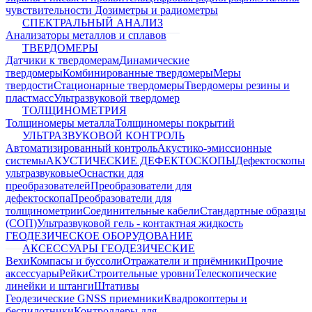
чувствительности
Дозиметры и радиометры
СПЕКТРАЛЬНЫЙ АНАЛИЗ
Анализаторы металлов и сплавов
ТВЕРДОМЕРЫ
Датчики к твердомерам
Динамические
твердомеры
Комбинированные твердомеры
Меры
твердости
Стационарные твердомеры
Твердомеры резины и
пластмасс
Ультразвуковой твердомер
ТОЛЩИНОМЕТРИЯ
Толщиномеры металла
Толщиномеры покрытий
УЛЬТРАЗВУКОВОЙ КОНТРОЛЬ
Автоматизированный контроль
Акустико-эмиссионные
системы
АКУСТИЧЕСКИЕ ДЕФЕКТОСКОПЫ
Дефектоскопы
ультразвуковые
Оснастки для
преобразователей
Преобразователи для
дефектоскопа
Преобразователи для
толщинометрии
Соединительные кабели
Стандартные образцы
(СОП)
Ультразвуковой гель - контактная жидкость
ГЕОДЕЗИЧЕСКОЕ ОБОРУДОВАНИЕ
АКСЕССУАРЫ ГЕОДЕЗИЧЕСКИЕ
Вехи
Компасы и буссоли
Отражатели и приёмники
Прочие
аксессуары
Рейки
Строительные уровни
Телескопические
линейки и штанги
Штативы
Геодезические GNSS приемники
Квадрокоптеры и
беспилотники
Контроллеры для