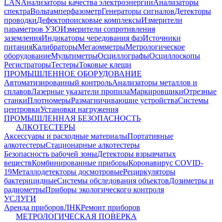
LAN
Анализаторы качества электроэнергии
Анализаторы
спектра
Вольтамперфазометр
Генераторы сигналов
Детекторы
проводки
Дефектопоисковые комплексы
Измерители
параметров УЗО
Измерители сопротивления
заземления
Индикаторы чередования фаз
Источники
питания
Калибраторы
Мегаомметры
Метрологическое
оборудование
Мультиметры
Осциллографы
Осциллоскопы
Регистраторы
Тестеры
Токовые клещи
ПРОМЫШЛЕННОЕ ОБОРУДОВАНИЕ
Автоматизированный контроль
Анализаторы металлов и
сплавов
Лазерные указатели пропила
Маркировщики
Отрезные
станки
Плотномеры
Размагничивающие устройства
Системы
центровки
Установки нагружения
ПРОМЫШЛЕННАЯ БЕЗОПАСНОСТЬ
АЛКОТЕСТЕРЫ
Аксессуары и расходные материалы
Портативные
алкотестеры
Стационарные алкотестеры
Безопасность рабочей зоны
Детекторы взрывчатых
веществ
Комбинированные приборы
Коронавирус COVID-
19
Металлодетекторы досмотровые
Рециркуляторы
бактерицидные
Системы обследования объектов
Дозиметры и
радиометры
Приборы экологического контроля
УСЛУГИ
Аренда приборов
ЛНК
Ремонт приборов
МЕТРОЛОГИЧЕСКАЯ ПОВЕРКА