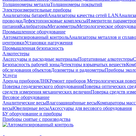
Толщиномеры металла
Толщиномеры покрытий
Электроизмерительные приборы
Анализаторы батарей
Анализаторы качества сетей LAN
Анализа
проводки
Дефектопоисковые комплексы
Измерители параметро
питания
Калибраторы
Мегаомметры
Метрологическое оборудов
Промышленное оборудование
Автоматизированный контроль
Анализаторы металлов и сплав
центровки
Установки нагружения
Промышленная безопасность
Алкотестеры
Аксессуары и расходные материалы
Портативные алкотестеры
С
Безопасность рабочей зоны
Детекторы взрывчатых веществ
Ком
обследования объектов
Дозиметры и радиометры
Приборы эколо
Услуги
Аренда приборов
ЛНК
Ремонт приборов
Метрологическая пове
Поверка геодезического оборудования
Поверка оптических сре
средств измерения механических величин
Поверка средств изм
Весовое оборудование
Аналитические весы
Влагозащищённые весы
Компараторы мас
весы
Ювелирные весы
Аксессуары для весового оборудования
БУ оборудование и приборы
Приборы снятые с производства