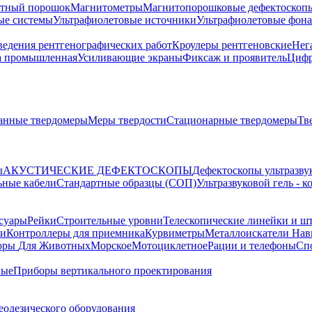
тный порошок
Магнитометры
Магнитопорошковые дефектоскоп
ые системы
Ультрафиолетовые источники
Ультрафиолетовые фон
ведения рентгенографических работ
Кроулеры рентгеновские
Нег
а промышленная
Усиливающие экраны
Фиксаж и проявитель
Цифр
анные твердомеры
Меры твердости
Стационарные твердомеры
Тв
ы
АКУСТИЧЕСКИЕ ДЕФЕКТОСКОПЫ
Дефектоскопы ультразву
ьные кабели
Стандартные образцы (СОП)
Ультразвуковой гель - 
суары
Рейки
Строительные уровни
Телескопические линейки и ш
ки
Контроллеры для приемника
Курвиметры
Металлоискатели
Нави
торы
Для Животных
Морское
Мотоциклетное
Рации и телефоны
Сп
ные
Приборы вертикального проектирования
еодезического оборудования