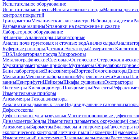
Испытательное оборудование
Испытательные прессы
Испытательные стенды
Машины для ис
контроля покрытий
Гриндометры
Механические адгезиметры
Наборы для адгезии
Ра
Разрывные машины
Установки на растяжение и сжатие
Лабораторное оборудование
pH-метры
Анализаторы Лабораторные
Анализ почв грунтовых и сточных вод
Анализ сырья
Анализато
Буферные растворы
Датчики Электроды
Измерители Кислотнос
TDS
Лабораторная посуда
Микроскопы
Металлографические
Световые-Оптические
Стереоскопические
Мультипараметровые приборы
Мутномеры
Общелабораторное 
Бани лабораторные
Вискозиметры
Вортекс
Гомогенизаторы
Дист
Мельницы
Мешалки лабораторные
Муфельные печи
Насосы
Пли
ванны
Центрифуги
Шейкеры
Шкафы сушильные
Экстракторы
Оксиметры Кислородомеры
Поляриметры
Реагенты
Рефрактоме
Измерительные приборы
Анемометры
Газоанализаторы
Анализаторы дымовых газов
Индивидуальные газоанализаторы
Дефектоскопы
Дефектоскопы ультразвуковые
Магнитопорошковые дефектоск
Динамометры
Зонды
Измерители параметров окружающей сре
Анемометры
Барометры
Влагомеры и гигрометры
Гауссметры и
экологического контроля
Счетчики пыли
Тахометры
Шумомеры
Измерительный инструмент
Лазерные дальномеры
Расходомеры