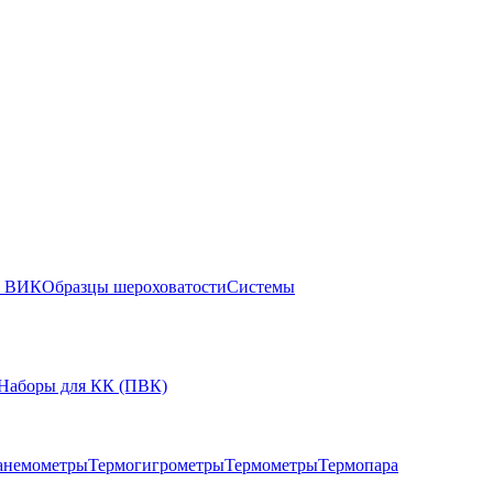
ы ВИК
Образцы шероховатости
Системы
Наборы для КК (ПВК)
анемометры
Термогигрометры
Термометры
Термопара