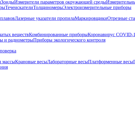
ы
Зонды
Измерители параметров окружающей среды
Измерительн
тры
Течеискатели
Толщиномеры
Электроизмерительные приборы
сплавов
Лазерные указатели пропила
Маркировщики
Отрезные ст
чатых веществ
Комбинированные приборы
Коронавирус COVID-
ы и радиометры
Приборы экологического контроля
поверка
ы массы
Крановые весы
Лабораторные весы
Платформенные весы
ания