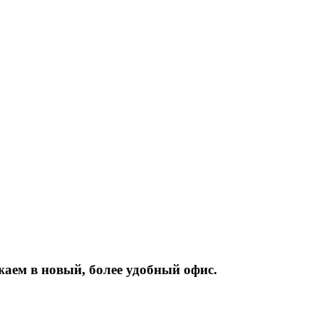
жаем
в
новый,
более
удобный
офис.