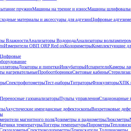
пытание пружин
Машины на трение и износ
Машины шлифовальн
сходные материалы и аксессуары для адгезии
Цифровые адгезим
ры Влажности
Анализаторы Водорода
Анализаторы вольтамперо
ти
Измерители ОВП ORP Red ox
Колориметры
Комплектующие дл
Цифровые
оборудование
илляторы
Дозаторы и пипетки
Инкубаторы
Испарители
Камеры ла
ты нагревательные
Пробоотборники
Световые кабины
Стерилиза
тры
Спектрофотометры
Тест-наборы
Титраторы
Флокуляторы
ХПК 
Переносные газоанализаторы
Пульты управления
Стационарные 
опы
Акустические импедансные дефектоскопы
Вихретоковые дефе
ды
змерители магнитного поля
Дозиметры и радиометры
Люксметры
Датчики температуры
Логгеры температуры
Пирометры
Тепловиз
Секундомеры
Спектроколориметры
Течеискатели
Толщиномеры