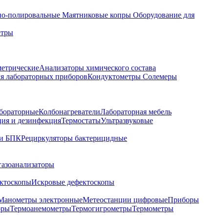
о-полировальные
Маятниковые копры
Оборудование для
етры
метрические
Анализаторы химического состава
я лабораторных приборов
Кондуктометры Солемеры
бораторные
Колбонагреватели
Лабораторная мебель
ция и дезинфекция
Термостаты
Ультразвуковые
и БПК
Рециркуляторы бактерицидные
газоанализаторы
ктоскопы
Искровые дефектоскопы
Манометры электронные
Метеостанции цифровые
Приборы
оры
Термоанемометры
Термогигрометры
Термометры