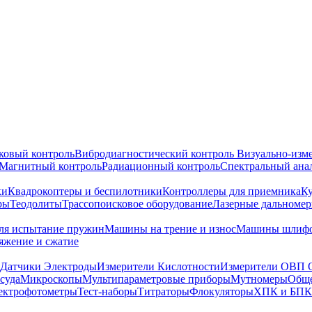
ковый контроль
Вибродиагностический контроль
Визуально-изм
Магнитный контроль
Радиационный контроль
Спектральный ана
ки
Квадрокоптеры и беспилотники
Контроллеры для приемника
К
ры
Теодолиты
Трассопоисковое оборудование
Лазерные дальноме
я испытание пружин
Машины на трение и износ
Машины шлифо
тяжение и сжатие
Датчики Электроды
Измерители Кислотности
Измерители ОВП 
суда
Микроскопы
Мультипараметровые приборы
Мутномеры
Обще
ектрофотометры
Тест-наборы
Титраторы
Флокуляторы
ХПК и БПК