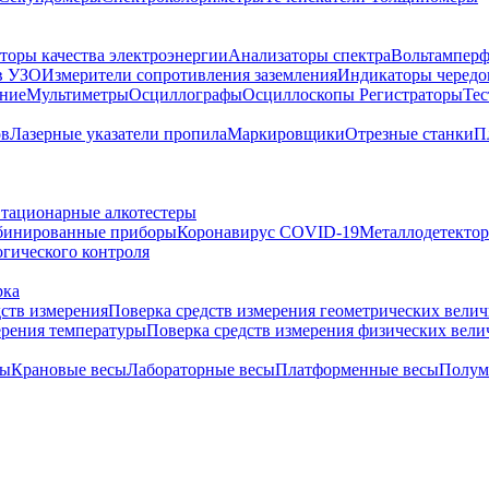
торы качества электроэнергии
Анализаторы спектра
Вольтамперф
в УЗО
Измерители сопротивления заземления
Индикаторы чередо
ание
Мультиметры
Осциллографы
Осциллоскопы
Регистраторы
Тес
ов
Лазерные указатели пропила
Маркировщики
Отрезные станки
П
тационарные алкотестеры
бинированные приборы
Коронавирус COVID-19
Металлодетекто
гического контроля
рка
дств измерения
Поверка средств измерения геометрических вели
ерения температуры
Поверка средств измерения физических вел
сы
Крановые весы
Лабораторные весы
Платформенные весы
Полум