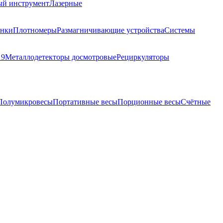
ый инструмент
Лазерные
анки
Плотномеры
Размагничивающие устройства
Системы
19
Металлодетекторы досмотровые
Рециркуляторы
Полумикровесы
Портативные весы
Порционные весы
Счётные