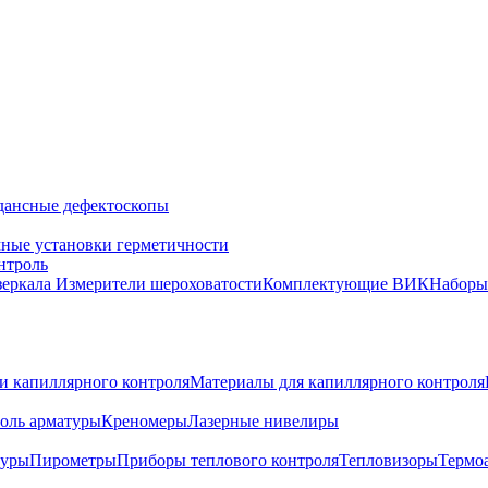
дансные дефектоскопы
ные установки герметичности
нтроль
зеркала
Измерители шероховатости
Комплектующие ВИК
Набор
и капиллярного контроля
Материалы для капиллярного контроля
оль арматуры
Креномеры
Лазерные нивелиры
туры
Пирометры
Приборы теплового контроля
Тепловизоры
Термо