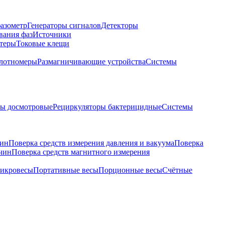
азометр
Генераторы сигналов
Детекторы
вания фаз
Источники
теры
Токовые клещи
лотномеры
Размагничивающие устройства
Системы
ры досмотровые
Рециркуляторы бактерицидные
Системы
чин
Поверка средств измерения давления и вакуума
Поверка
ичин
Поверка средств магнитного измерения
икровесы
Портативные весы
Порционные весы
Счётные