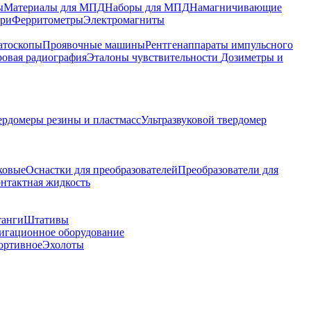
ы
Материалы для МПД
Наборы для МПД
Намагничивающие
ари
Ферритометры
Электромагниты
атоскопы
Проявочные машины
Рентгенаппараты импульсного
овая радиография
Эталоны чувствительности
Дозиметры и
ердомеры резины и пластмасс
Ультразвуковой твердомер
ковые
Оснастки для преобразователей
Преобразователи для
контактная жидкость
танги
Штативы
гационное оборудование
ортивное
Эхолоты