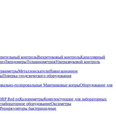
ерительный контроль
Вихретоковый контроль
Капиллярный
лиз
Твердомеры
Толщинометрия
Ультразвуковой контроль
урвиметры
Металлоискатели
Навигационное
ры
Поверка геодезического оборудования
вально-полировальные
Маятниковые копры
Оборудование для
ORP Red ox
Колориметры
Комплектующие для лабораторных
лабораторное оборудование
Оксиметры
Рециркуляторы бактерицидные