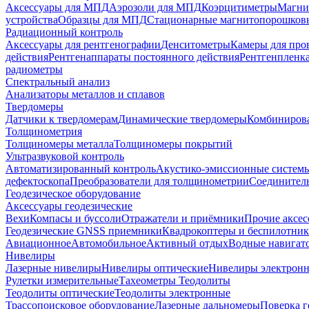
Аксессуары для МПД
Аэрозоли для МПД
Коэрцитиметры
Магни
устройства
Образцы для МПД
Стационарные магнитопорошков
Радиационный контроль
Аксессуары для рентгенографии
Денситометры
Камеры для про
действия
Рентгенаппараты постоянного действия
Рентгенпленк
радиометры
Спектральный анализ
Анализаторы металлов и сплавов
Твердомеры
Датчики к твердомерам
Динамические твердомеры
Комбиниров
Толщинометрия
Толщиномеры металла
Толщиномеры покрытий
Ультразвуковой контроль
Автоматизированный контроль
Акустико-эмиссионные систем
дефектоскопа
Преобразователи для толщинометрии
Соединител
Геодезическое оборудование
Аксессуары геодезические
Вехи
Компасы и буссоли
Отражатели и приёмники
Прочие аксес
Геодезические GNSS приемники
Квадрокоптеры и беспилотни
Авиационное
Автомобильное
Активный отдых
Водные навига
Нивелиры
Лазерные нивелиры
Нивелиры оптические
Нивелиры электрон
Рулетки измерительные
Тахеометры
Теодолиты
Теодолиты оптические
Теодолиты электронные
Трассопоисковое оборудование
Лазерные дальномеры
Поверка г