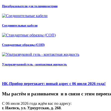
Преобразователи для толщинометрии
Соединительные кабели
Стандартные образцы (СОП)
Ультразвуковой гель - контактная жидкость
НК-Прибор переезжает: новый адрес с 06 июля 2026 года!
М
ы
растём
и
развиваемся
и
в
связи
с
этим
переез
С
06
июля
2026
года
ждём
вас
по
адресу:
г.
Ижевск,
ул.
Удмуртская,
д.
268
.