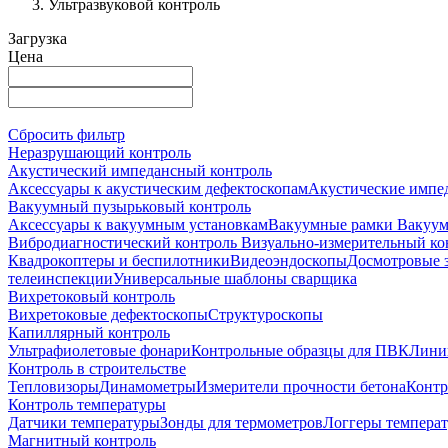
Ультразвуковой контроль
Загрузка
Цена
Сбросить фильтр
Неразрушающий контроль
Акустический импедансный контроль
Аксессуары к акустическим дефектоскопам
Акустические импе
Вакуумный пузырьковый контроль
Аксессуары к вакуумным установкам
Вакуумные рамки
Вакуум
Вибродиагностический контроль
Визуально-измерительный ко
Квадрокоптеры и беспилотники
Видеоэндоскопы
Досмотровые 
телеинспекции
Универсальные шаблоны сварщика
Вихретоковый контроль
Вихретоковые дефектоскопы
Структуроскопы
Капиллярный контроль
Ультрафиолетовые фонари
Контрольные образцы для ПВК
Лини
Контроль в строительстве
Тепловизоры
Динамометры
Измерители прочности бетона
Контр
Контроль температуры
Датчики температуры
Зонды для термометров
Логгеры темпера
Магнитный контроль