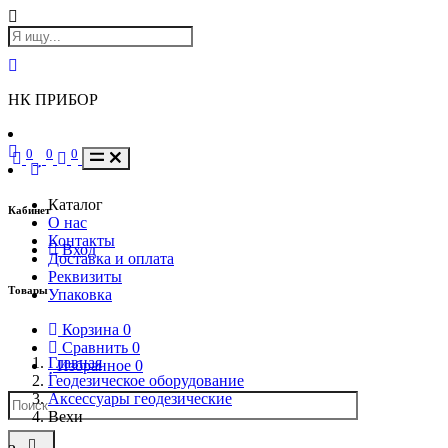
НК ПРИБОР
0
0
0
Каталог
Кабинет
О нас
Контакты
Вход
Доставка и оплата
Реквизиты
Товары
Упаковка
Корзина
0
Сравнить
0
Главная
Избранное
0
Геодезическое оборудование
Аксессуары геодезические
Вехи