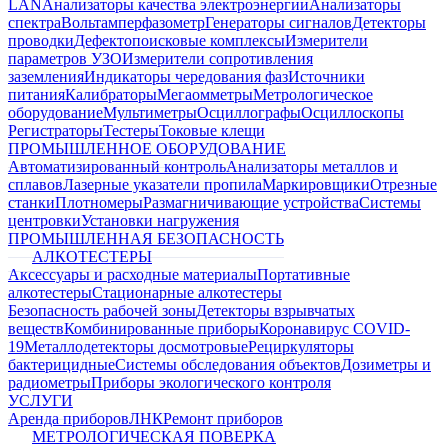
LAN
Анализаторы качества электроэнергии
Анализаторы
спектра
Вольтамперфазометр
Генераторы сигналов
Детекторы
проводки
Дефектопоисковые комплексы
Измерители
параметров УЗО
Измерители сопротивления
заземления
Индикаторы чередования фаз
Источники
питания
Калибраторы
Мегаомметры
Метрологическое
оборудование
Мультиметры
Осциллографы
Осциллоскопы
Регистраторы
Тестеры
Токовые клещи
ПРОМЫШЛЕННОЕ ОБОРУДОВАНИЕ
Автоматизированный контроль
Анализаторы металлов и
сплавов
Лазерные указатели пропила
Маркировщики
Отрезные
станки
Плотномеры
Размагничивающие устройства
Системы
центровки
Установки нагружения
ПРОМЫШЛЕННАЯ БЕЗОПАСНОСТЬ
АЛКОТЕСТЕРЫ
Аксессуары и расходные материалы
Портативные
алкотестеры
Стационарные алкотестеры
Безопасность рабочей зоны
Детекторы взрывчатых
веществ
Комбинированные приборы
Коронавирус COVID-
19
Металлодетекторы досмотровые
Рециркуляторы
бактерицидные
Системы обследования объектов
Дозиметры и
радиометры
Приборы экологического контроля
УСЛУГИ
Аренда приборов
ЛНК
Ремонт приборов
МЕТРОЛОГИЧЕСКАЯ ПОВЕРКА