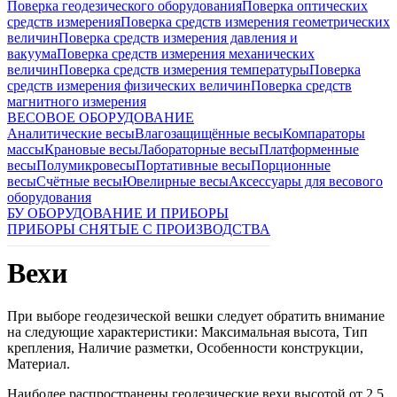
Поверка геодезического оборудования
Поверка оптических
средств измерения
Поверка средств измерения геометрических
величин
Поверка средств измерения давления и
вакуума
Поверка средств измерения механических
величин
Поверка средств измерения температуры
Поверка
средств измерения физических величин
Поверка средств
магнитного измерения
ВЕСОВОЕ ОБОРУДОВАНИЕ
Аналитические весы
Влагозащищённые весы
Компараторы
массы
Крановые весы
Лабораторные весы
Платформенные
весы
Полумикровесы
Портативные весы
Порционные
весы
Счётные весы
Ювелирные весы
Аксессуары для весового
оборудования
БУ ОБОРУДОВАНИЕ И ПРИБОРЫ
ПРИБОРЫ СНЯТЫЕ С ПРОИЗВОДСТВА
Вехи
При выборе геодезической вешки следует обратить внимание
на следующие характеристики: Максимальная высота, Тип
крепления, Наличие разметки, Особенности конструкции,
Материал.
Наиболее распространены геодезические вехи высотой от 2,5