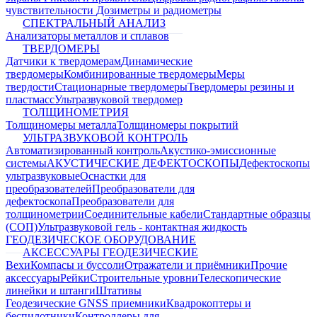
чувствительности
Дозиметры и радиометры
СПЕКТРАЛЬНЫЙ АНАЛИЗ
Анализаторы металлов и сплавов
ТВЕРДОМЕРЫ
Датчики к твердомерам
Динамические
твердомеры
Комбинированные твердомеры
Меры
твердости
Стационарные твердомеры
Твердомеры резины и
пластмасс
Ультразвуковой твердомер
ТОЛЩИНОМЕТРИЯ
Толщиномеры металла
Толщиномеры покрытий
УЛЬТРАЗВУКОВОЙ КОНТРОЛЬ
Автоматизированный контроль
Акустико-эмиссионные
системы
АКУСТИЧЕСКИЕ ДЕФЕКТОСКОПЫ
Дефектоскопы
ультразвуковые
Оснастки для
преобразователей
Преобразователи для
дефектоскопа
Преобразователи для
толщинометрии
Соединительные кабели
Стандартные образцы
(СОП)
Ультразвуковой гель - контактная жидкость
ГЕОДЕЗИЧЕСКОЕ ОБОРУДОВАНИЕ
АКСЕССУАРЫ ГЕОДЕЗИЧЕСКИЕ
Вехи
Компасы и буссоли
Отражатели и приёмники
Прочие
аксессуары
Рейки
Строительные уровни
Телескопические
линейки и штанги
Штативы
Геодезические GNSS приемники
Квадрокоптеры и
беспилотники
Контроллеры для