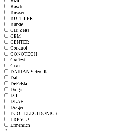
BMI
Bosch
Bresser
BUEHLER
Burkle
Carl Zeiss
CEM
CENTER
Condtrol
CONOTECH
Craftest
Cкат
DAIHAN Scientific
Dali
DeFelsko
Dingo
DJI
DLAB
Drager
ECO - ELECTRONICS
ERESCO
Ermenrich
13