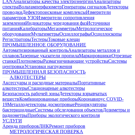
LAN
Анализаторы качества электроэнергии
Анализаторы
спектра
Вольтамперфазометр
Генераторы сигналов
Детекторы
проводки
Дефектопоисковые комплексы
Измерители
параметров УЗО
Измерители сопротивления
заземления
Индикаторы чередования фаз
Источники
питания
Калибраторы
Мегаомметры
Метрологическое
оборудование
Мультиметры
Осциллографы
Осциллоскопы
Регистраторы
Тестеры
Токовые клещи
ПРОМЫШЛЕННОЕ ОБОРУДОВАНИЕ
Автоматизированный контроль
Анализаторы металлов и
сплавов
Лазерные указатели пропила
Маркировщики
Отрезные
станки
Плотномеры
Размагничивающие устройства
Системы
центровки
Установки нагружения
ПРОМЫШЛЕННАЯ БЕЗОПАСНОСТЬ
АЛКОТЕСТЕРЫ
Аксессуары и расходные материалы
Портативные
алкотестеры
Стационарные алкотестеры
Безопасность рабочей зоны
Детекторы взрывчатых
веществ
Комбинированные приборы
Коронавирус COVID-
19
Металлодетекторы досмотровые
Рециркуляторы
бактерицидные
Системы обследования объектов
Дозиметры и
радиометры
Приборы экологического контроля
УСЛУГИ
Аренда приборов
ЛНК
Ремонт приборов
МЕТРОЛОГИЧЕСКАЯ ПОВЕРКА