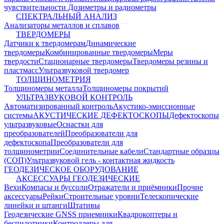
чувствительности
Дозиметры и радиометры
СПЕКТРАЛЬНЫЙ АНАЛИЗ
Анализаторы металлов и сплавов
ТВЕРДОМЕРЫ
Датчики к твердомерам
Динамические
твердомеры
Комбинированные твердомеры
Меры
твердости
Стационарные твердомеры
Твердомеры резины и
пластмасс
Ультразвуковой твердомер
ТОЛЩИНОМЕТРИЯ
Толщиномеры металла
Толщиномеры покрытий
УЛЬТРАЗВУКОВОЙ КОНТРОЛЬ
Автоматизированный контроль
Акустико-эмиссионные
системы
АКУСТИЧЕСКИЕ ДЕФЕКТОСКОПЫ
Дефектоскопы
ультразвуковые
Оснастки для
преобразователей
Преобразователи для
дефектоскопа
Преобразователи для
толщинометрии
Соединительные кабели
Стандартные образцы
(СОП)
Ультразвуковой гель - контактная жидкость
ГЕОДЕЗИЧЕСКОЕ ОБОРУДОВАНИЕ
АКСЕССУАРЫ ГЕОДЕЗИЧЕСКИЕ
Вехи
Компасы и буссоли
Отражатели и приёмники
Прочие
аксессуары
Рейки
Строительные уровни
Телескопические
линейки и штанги
Штативы
Геодезические GNSS приемники
Квадрокоптеры и
беспилотники
Контроллеры для