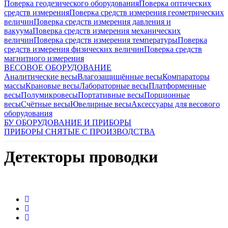
Поверка геодезического оборудования
Поверка оптических
средств измерения
Поверка средств измерения геометрических
величин
Поверка средств измерения давления и
вакуума
Поверка средств измерения механических
величин
Поверка средств измерения температуры
Поверка
средств измерения физических величин
Поверка средств
магнитного измерения
ВЕСОВОЕ ОБОРУДОВАНИЕ
Аналитические весы
Влагозащищённые весы
Компараторы
массы
Крановые весы
Лабораторные весы
Платформенные
весы
Полумикровесы
Портативные весы
Порционные
весы
Счётные весы
Ювелирные весы
Аксессуары для весового
оборудования
БУ ОБОРУДОВАНИЕ И ПРИБОРЫ
ПРИБОРЫ СНЯТЫЕ С ПРОИЗВОДСТВА
Детекторы проводки