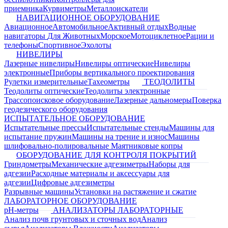
приемника
Курвиметры
Металлоискатели
НАВИГАЦИОННОЕ ОБОРУДОВАНИЕ
Авиационное
Автомобильное
Активный отдых
Водные
навигаторы
Для Животных
Морское
Мотоциклетное
Рации и
телефоны
Спортивное
Эхолоты
НИВЕЛИРЫ
Лазерные нивелиры
Нивелиры оптические
Нивелиры
электронные
Приборы вертикального проектирования
Рулетки измерительные
Тахеометры
ТЕОДОЛИТЫ
Теодолиты оптические
Теодолиты электронные
Трассопоисковое оборудование
Лазерные дальномеры
Поверка
геодезического оборудования
ИСПЫТАТЕЛЬНОЕ ОБОРУДОВАНИЕ
Испытательные прессы
Испытательные стенды
Машины для
испытание пружин
Машины на трение и износ
Машины
шлифовально-полировальные
Маятниковые копры
ОБОРУДОВАНИЕ ДЛЯ КОНТРОЛЯ ПОКРЫТИЙ
Гриндометры
Механические адгезиметры
Наборы для
адгезии
Расходные материалы и аксессуары для
адгезии
Цифровые адгезиметры
Разрывные машины
Установки на растяжение и сжатие
ЛАБОРАТОРНОЕ ОБОРУДОВАНИЕ
pH-метры
АНАЛИЗАТОРЫ ЛАБОРАТОРНЫЕ
Анализ почв грунтовых и сточных вод
Анализ