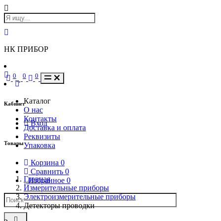
НК ПРИБОР
0
0
0
Каталог
Кабинет
О нас
Контакты
Вход
Доставка и оплата
Реквизиты
Товары
Упаковка
Корзина
0
Сравнить
0
Главная
Избранное
0
Измерительные приборы
Электроизмерительные приборы
Детекторы проводки