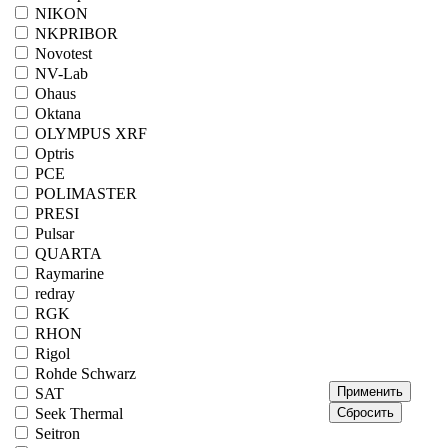
NIKON
NKPRIBOR
Novotest
NV-Lab
Ohaus
Oktana
OLYMPUS XRF
Optris
PCE
POLIMASTER
PRESI
Pulsar
QUARTA
Raymarine
redray
RGK
RHON
Rigol
Rohde Schwarz
SAT
Seek Thermal
Seitron