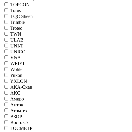
TOPCON
Torus
TQC Sheen
Trimble
Trotec
TWN
ULAB
UNI-T
UNICO
V&A
WEIYI
Wohler
Yukon
YXLON
АКА-Скан
АКС
Амкро
Анток
Атомтех
ВЗОР
Восток-7
ГОСМЕТР