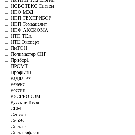
НОВОТЕКС Систем
НПО МЭД
НПП ТЕХПРИБОР
НПП Томьаналит
НПФ АКСИОМА
НТП ТКА
НТЦ Эксперт
ПиТОН
Полимастер СНГ
Прибор1
ПРОМТ
ПрофКиП
РаДиаТех
Ренекс
Россия
РУСГЕОКОМ
Русские Весы
СЕМ
Сенсон
СибЭСТ
Спектр
Спектрофлэш