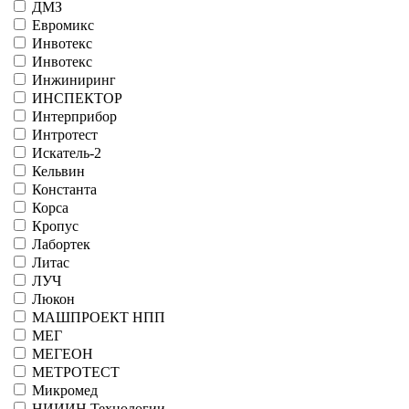
ДМЗ
Евромикс
Инвотекс
Инвотекс
Инжиниринг
ИНСПЕКТОР
Интерприбор
Интротест
Искатель-2
Кельвин
Константа
Корса
Кропус
Лабортек
Литас
ЛУЧ
Люкон
МАШПРОЕКТ НПП
МЕГ
МЕГЕОН
МЕТРОТЕСТ
Микромед
НИИИН Технологии