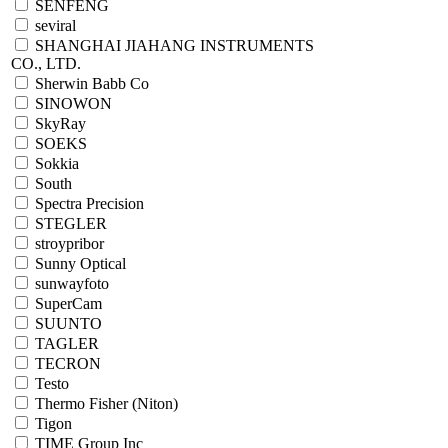
SENFENG
seviral
SHANGHAI JIAHANG INSTRUMENTS
CO., LTD.
Sherwin Babb Co
SINOWON
SkyRay
SOEKS
Sokkia
South
Spectra Precision
STEGLER
stroypribor
Sunny Optical
sunwayfoto
SuperCam
SUUNTO
TAGLER
TECRON
Testo
Thermo Fisher (Niton)
Tigon
TIME Group Inc