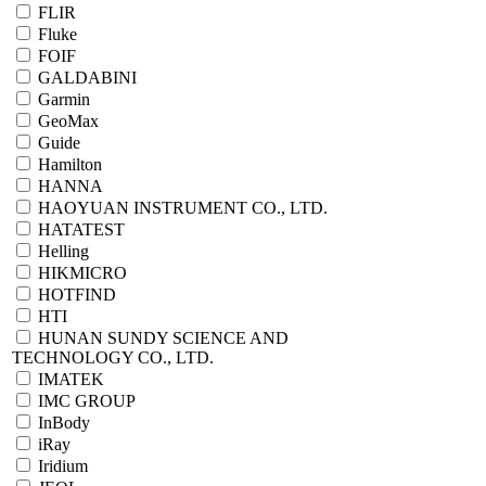
FLIR
Fluke
FOIF
GALDABINI
Garmin
GeoMax
Guide
Hamilton
HANNA
HAOYUAN INSTRUMENT CO., LTD.
HATATEST
Helling
HIKMICRO
HOTFIND
HTI
HUNAN SUNDY SCIENCE AND
TECHNOLOGY CO., LTD.
IMATEK
IMC GROUP
InBody
iRay
Iridium