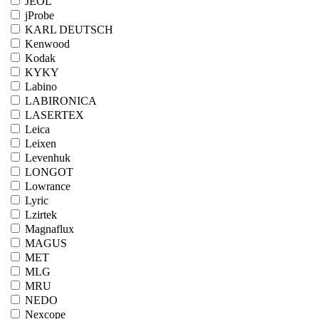
JEOL
jProbe
KARL DEUTSCH
Kenwood
Kodak
KYKY
Labino
LABIRONICA
LASERTEX
Leica
Leixen
Levenhuk
LONGOT
Lowrance
Lyric
Lzirtek
Magnaflux
MAGUS
MET
MLG
MRU
NEDO
Nexcope