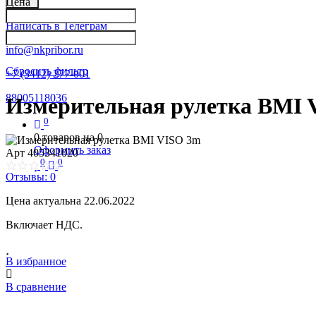
Цена
Написать в Телеграм
info@nkpribor.ru
Сбросить фильтр
+7 (3412) 277-001
88005118036
Измерительная рулетка BMI 
0
0
товаров на
0
Оформить заказ
Арт
405341020
0
0
Отзывы: 0
Цена актуальна 22.06.2022
Включает НДС.
В избранное
В сравнение