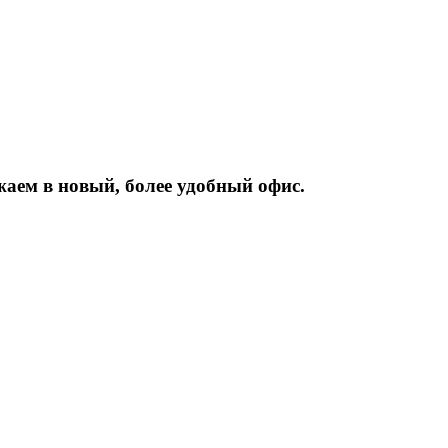
жаем
в
новый,
более
удобный
офис.