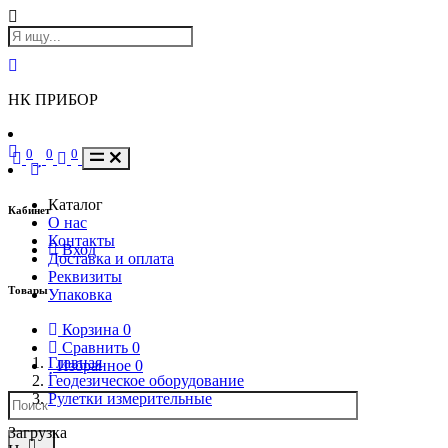
НК ПРИБОР
0
0
0
Каталог
Кабинет
О нас
Контакты
Вход
Доставка и оплата
Реквизиты
Товары
Упаковка
Корзина
0
Сравнить
0
Главная
Избранное
0
Геодезическое оборудование
Рулетки измерительные
Загрузка