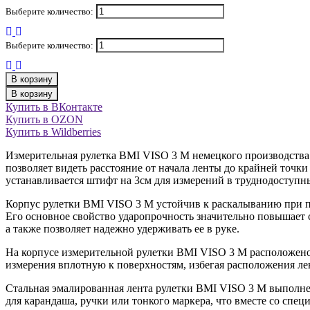
Выберите количество:
Выберите количество:
В корзину
В корзину
Купить в ВКонтакте
Купить в OZON
Купить в Wildberries
Измерительная рулетка BMI VISO 3 M немецкого производства
позволяет видеть расстояние от начала ленты до крайней точки
устанавливается штифт на 3см для измерений в труднодоступны
Корпус рулетки BMI VISO 3 M устойчив к раскалыванию при п
Его основное свойство ударопрочность значительно повышает
а также позволяет надежно удерживать ее в руке.
На корпусе измерительной рулетки BMI VISO 3 M расположено о
измерения вплотную к поверхностям, избегая расположения ле
Стальная эмалированная лента рулетки BMI VISO 3 M выполнен
для карандаша, ручки или тонкого маркера, что вместе со спе