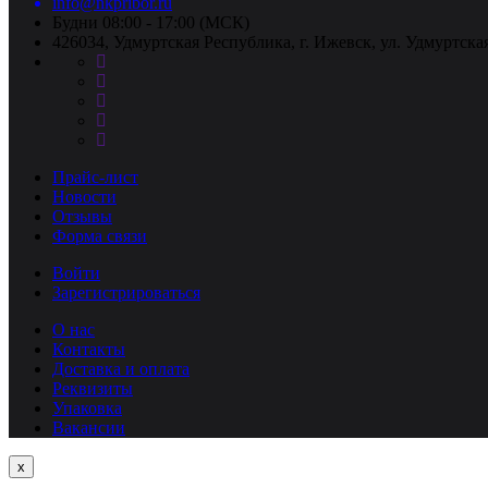
info@nkpribor.ru
Будни 08:00 - 17:00 (МСК)
426034, Удмуртская Республика, г. Ижевск, ул. Удмуртская
Прайс-лист
Новости
Отзывы
Форма связи
Войти
Зарегистрироваться
О нас
Контакты
Доставка и оплата
Реквизиты
Упаковка
Вакансии
Close
x