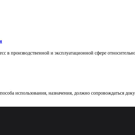
я
сс в производственной и эксплуатационной сфере относительно 
 способа использования, назначения, должно сопровождаться док