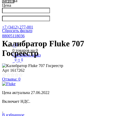
Загрузка
Цена
Написать в Телеграм
info@nkpribor.ru
+7 (3412) 277-001
Сбросить фильтр
88005118036
Калибратор Fluke 707
0
0
товаров на
0
Госреестр
Оформить заказ
0
0
Арт
1617262
Отзывы: 0
Цена актуальна 27.06.2022
Включает НДС.
В избранное