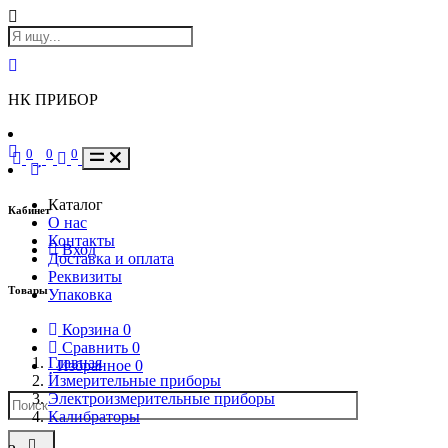
НК ПРИБОР
0
0
0
Каталог
Кабинет
О нас
Контакты
Вход
Доставка и оплата
Реквизиты
Товары
Упаковка
Корзина
0
Сравнить
0
Главная
Избранное
0
Измерительные приборы
Электроизмерительные приборы
Калибраторы