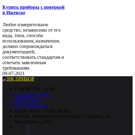
Купить приборы с поверкой
в Ижевске
Любое измерительное
средство, независимо от его
вида, типа, способа
использования, назначения,
должно сопровождаться
документацией,
соответствовать стандартам и
отвечать заявленным
требованиям.
09-07-2021
©
ООО "НК"
, 2026
+7 (3412) 277-001
88005118036
info@nkpribor.ru
Будни 08:00 - 17:00 (МСК)
426034, Удмуртская Республика, г. Ижевск, ул.
Удмуртская, д.268