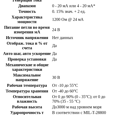
Генерация тока
Диапазон
0 - 20 мА или 4 - 20 мА*
Точность
0. 15% знач. + 2 ед.
Характеристика
1200 Ом @ 24 мА
мощности
Питание петли во время
24 В
измерения мА
Источник напряжения
Нет данных
Отображ. тока и % от
Да
счета
Авто шаг, авто ускорение
Да
Проверка установки
Да
Механические и общие
характеристики
Максимальное
30 В
напряжение
Рабочая температура
От -10 до 55°C
Температура хранения
От -40 до 60°C
Относительная
От 0 до 90% (0 - 35°C); от 0 до
влажность
70% (35 - 55 °C)
Рабочая высота
До3000 м над уровнем моря
Ударопрочность т
В соответствии с MIL-T-28800