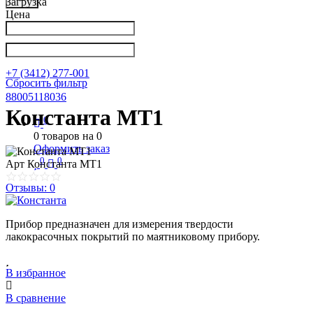
Загрузка
Цена
Написать в Телеграм
info@nkpribor.ru
+7 (3412) 277-001
Сбросить фильтр
88005118036
Константа МТ1
0
0
товаров на
0
Оформить заказ
0
0
Арт
Константа МТ1
Отзывы: 0
Прибор предназначен для измерения твердости
лакокрасочных покрытий по маятниковому прибору.
В избранное
В сравнение