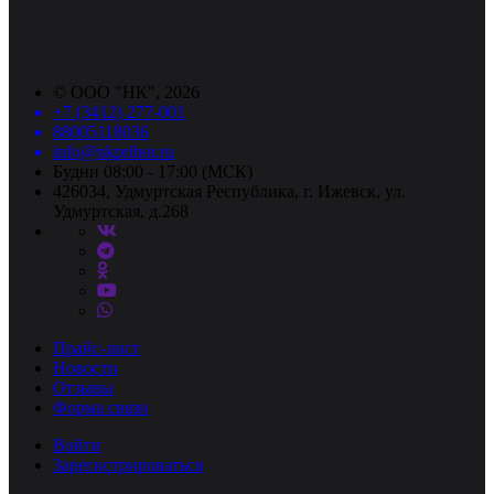
©
ООО "НК"
, 2026
+7 (3412) 277-001
88005118036
info@nkpribor.ru
Будни 08:00 - 17:00 (МСК)
426034, Удмуртская Республика, г. Ижевск, ул.
Удмуртская, д.268
Прайс-лист
Новости
Отзывы
Форма связи
Войти
Зарегистрироваться