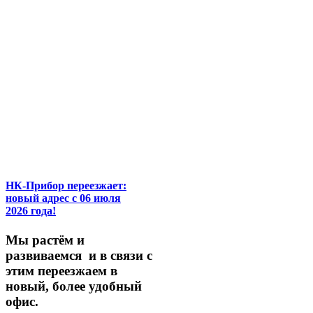
НК-Прибор переезжает:
новый адрес с 06 июля
2026 года!
М
ы
растём
и
развиваемся
и
в
связи
с
этим
переезжаем
в
новый,
более
удобный
офис.