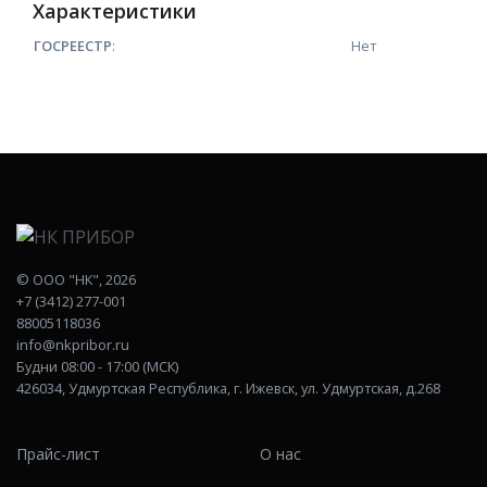
Характеристики
ГОСРЕЕСТР
:
Нет
©
ООО "НК"
, 2026
+7 (3412) 277-001
88005118036
info@nkpribor.ru
Будни 08:00 - 17:00 (МСК)
426034, Удмуртская Республика, г. Ижевск, ул. Удмуртская, д.268
Прайс-лист
О нас