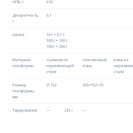
НПВ, г
610
Дискретность,
0,1
г
Шкала
10 г × 0,1 г;
500 г × 100 г;
100 г × 200 г
Материал
съемная из
пластиковый
ковш из
платформы
нержавеющей
ковш
нержаве
стали
стали
Размер
∅ 152
305×152×70
платформы,
мм
Тарирование
—
225 г
—