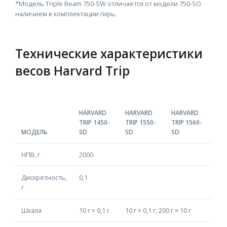
*Модель Triple Beam 750-SW отличается от модели 750-SO
наличием в комплектации гирь.
Технические характеристики
весов Harvard Trip
HARVARD
HARVARD
HARVARD
TRIP 1450-
TRIP 1550-
TRIP 1560-
МОДЕЛЬ
SD
SD
SD
НПВ, г
2000
Дискретность,
0,1
г
Шкала
10 г × 0,1 г
10 г × 0,1 г; 200 г × 10 г