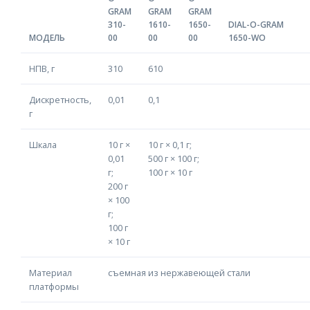
GRAM
GRAM
GRAM
310-
1610-
1650-
DIAL-O-GRAM
МОДЕЛЬ
00
00
00
1650-WO
НПВ, г
310
610
Дискретность,
0,01
0,1
г
Шкала
10 г ×
10 г × 0,1 г;
0,01
500 г × 100 г;
г;
100 г × 10 г
200 г
× 100
г;
100 г
× 10 г
Материал
съемная из нержавеющей стали
платформы