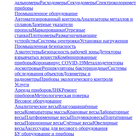
дальномеры
Расходомеры
Секундомеры
Спектроколориме
приборы
Промышленное оборудование
Автоматизированный контроль
Анализаторы металлов и
сплавов
Лазерные указатели
пропила
Маркировщики
Отрезные
станки
Плотномеры
Размагничивающие
устройства
Системы центровки
Установки нагружения
Промышленная безопасность
Алкотестеры
Безопасность рабочей зоны
Детекторы
взрывчатых веществ
Комбинированные
приборы
Коронавирус COVID-19
Металлодетекторы
досмотровые
Рециркуляторы бактерицидные
Системы
обследования объектов
Дозиметры и
радиометры
Приборы экологического контроля
Услуги
Аренда приборов
ЛНК
Ремонт
приборов
Метрологическая поверка
Весовое оборудование
Аналитические весы
Влагозащищённые
весы
Компараторы массы
Крановые весы
Лабораторные
весы
Платформенные весы
Полумикровесы
Портативные
весы
Порционные весы
Счётные весы
Ювелирные
весы
Аксессуары для весового оборудования
БУ оборудование и приборы