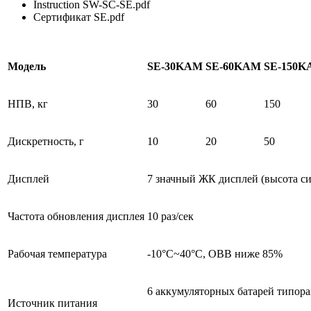
Instruction SW-SC-SE.pdf
Сертификат SE.pdf
Модель
SE-30KAM
S
E
-6
0KAM
S
E
-15
0
K
НПВ, кг
30
60
150
Дискретность, г
10
20
50
Дисплей
7 значный ЖК дисплей (высота cи
Частота обновления дисплея
10 раз/сек
Рабочая температура
-10°C~40°C, ОВВ ниже 85%
6 аккумуляторных батарей типора
Источник питания