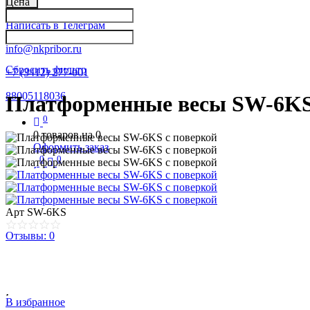
Цена
Написать в Телеграм
info@nkpribor.ru
Сбросить фильтр
+7 (3412) 277-001
88005118036
Платформенные весы SW-6KS
0
0
товаров на
0
Оформить заказ
0
0
Арт
SW-6KS
Отзывы: 0
В избранное