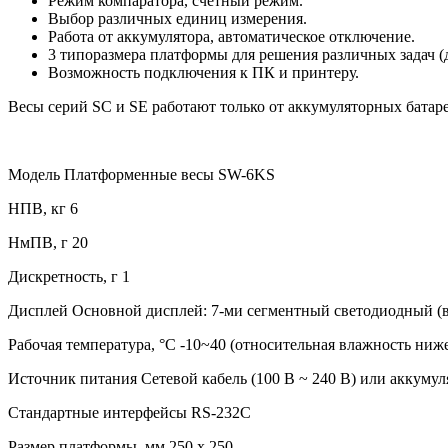
Режим компаратора, счетный режим.
Выбор различных единиц измерения.
Работа от аккумулятора, автоматическое отключение.
3 типоразмера платформы для решения различных задач (дв
Возможность подключения к ПК и принтеру.
Весы серий SC и SE работают только от аккумуляторных батар
Модель Платформенные весы SW-6KS
НПВ, кг 6
НмПВ, г 20
Дискретность, г 1
Дисплей Основной дисплей: 7-ми сегментный светодиодный (в
Рабочая температура, °C -10~40 (относительная влажность ниж
Источник питания Сетевой кабель (100 В ~ 240 В) или аккумуля
Стандартные интерфейсы RS-232C
Размер платформы, мм 250 х 250