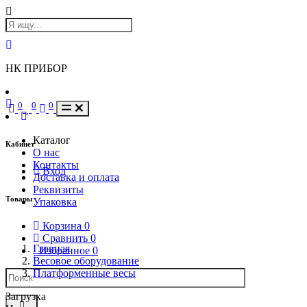
НК ПРИБОР
0
0
0
Каталог
Кабинет
О нас
Контакты
Вход
Доставка и оплата
Реквизиты
Товары
Упаковка
Корзина
0
Сравнить
0
Главная
Избранное
0
Весовое оборудование
Платформенные весы
Загрузка