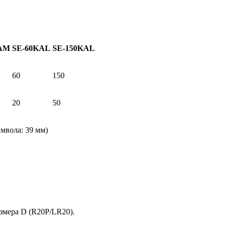
A
M
SE-60KAL
S
E
-
150
K
AL
60
150
20
50
мвола: 39 мм)
змера D (R20P/LR20).