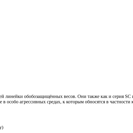
й линейки обобозащищённых весов. Они также как и серия SC им
ие в особо агрессивных средах, к которым обносятся в частност
у)