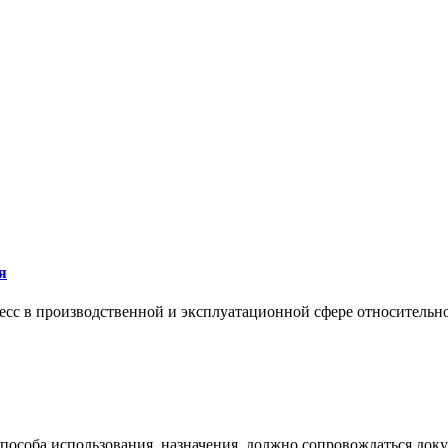
я
сс в производственной и эксплуатационной сфере относительно 
 способа использования, назначения, должно сопровождаться док