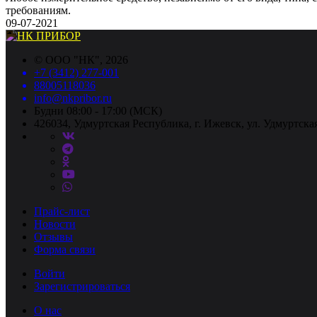
требованиям.
09-07-2021
©
ООО "НК"
, 2026
+7 (3412) 277-001
88005118036
info@nkpribor.ru
Будни 08:00 - 17:00 (МСК)
426034, Удмуртская Республика, г. Ижевск, ул. Удмуртская
Прайс-лист
Новости
Отзывы
Форма связи
Войти
Зарегистрироваться
О нас