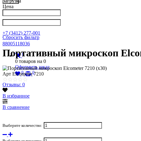
Загрузка
Цена
Написать в Телеграм
info@nkpribor.ru
+7 (3412) 277-001
Сбросить фильтр
88005118036
Портативный микроскоп Elcom
0
0
товаров на
0
Оформить заказ
0
0
Арт
Elcometer 7210
Отзывы: 0
В избранное
В сравнение
Выберите количество:
Выберите количество: