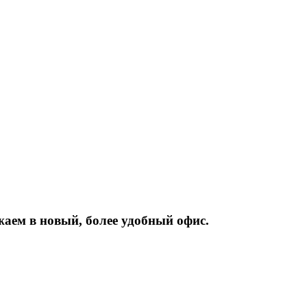
жаем
в
новый,
более
удобный
офис.