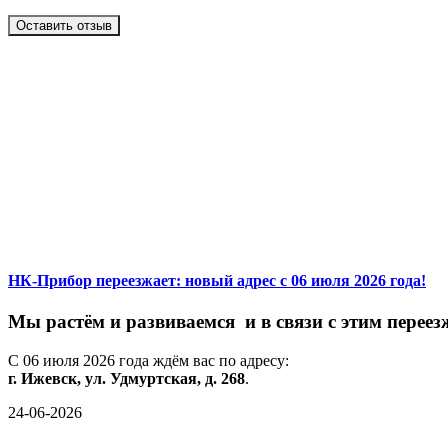
Оставить отзыв
НК-Прибор переезжает: новый адрес с 06 июля 2026 года!
М
ы
растём
и
развиваемся
и
в
связи
с
этим
переез
С
06
июля
2026
года
ждём
вас
по
адресу:
г.
Ижевск,
ул.
Удмуртская,
д.
268
.
24-06-2026