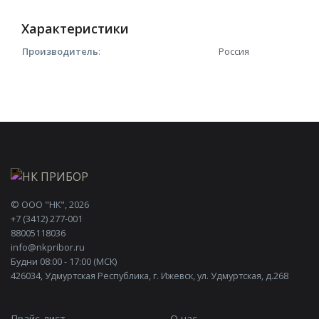
Характеристики
Производитель
:
Россия
©
ООО "НК"
, 2026
+7 (3412) 277-001
88005118036
info@nkpribor.ru
Будни 08:00 - 17:00 (МСК)
426034, Удмуртская Республика, г. Ижевск, ул. Удмуртская, д.268
Прайс-лист
О нас