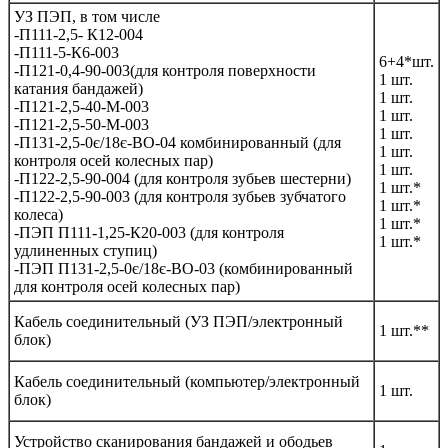
УЗ ПЭП, в том числе
-П111-2,5- К12-004
-П111-5-К6-003
6+4*шт.
-П121-0,4-90-003(для контроля поверхности
1 шт.
катания бандажей)
1 шт.
-П121-2,5-40-М-003
1 шт.
-П121-2,5-50-М-003
1 шт.
-П131-2,5-0є/18є-ВО-04 комбинированный (для
1 шт.
контроля осей колесных пар)
1 шт.
-П122-2,5-90-004 (для контроля зубьев шестерни)
1 шт.*
-П122-2,5-90-003 (для контроля зубьев зубчатого
1 шт.*
колеса)
1 шт.*
-ПЭП П111-1,25-К20-003 (для контроля
1 шт.*
удлиненных ступиц)
-ПЭП П131-2,5-0є/18є-ВО-03 (комбинированный
для контроля осей колесных пар)
Кабель соединительный (УЗ ПЭП/электронный
1 шт.**
блок)
Кабель соединительный (компьютер/электронный
1 шт.
блок)
Устройство сканирования бандажей и ободьев