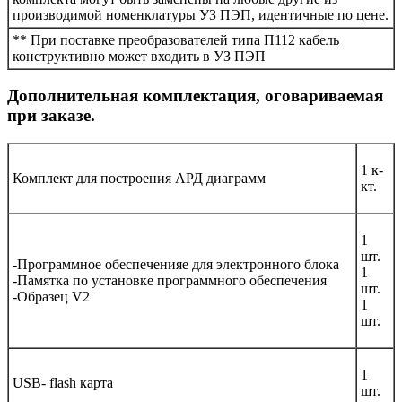
производимой номенклатуры УЗ ПЭП, идентичные по цене.
** При поставке преобразователей типа П112 кабель
конструктивно может входить в УЗ ПЭП
Дополнительная комплектация, оговариваемая
при заказе.
1 к-
Комплект для построения АРД диаграмм
кт.
1
шт.
-Программное обеспеченияе для электронного блока
1
-Памятка по установке программного обеспечения
шт.
-Образец V2
1
шт.
1
USB- flash карта
шт.