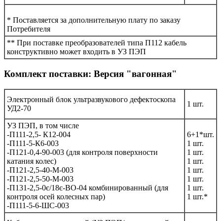
* Поставляется за дополнительную плату по заказу
Потребителя
** При поставке преобразователей типа П112 кабель
конструктивно может входить в УЗ ПЭП
Комплект поставки: Версия "вагонная"
Электронный блок ультразвукового дефектоскопа
1 шт.
УД2-70
УЗ ПЭП, в том числе
-П111-2,5- К12-004
6+1*шт.
-П111-5-К6-003
1 шт.
-П121-0,4-90-003 (для контроля поверхности
1 шт.
катания колес)
1 шт.
-П121-2,5-40-М-003
1 шт.
-П121-2,5-50-М-003
1 шт.
-П131-2,5-0є/18є-ВО-04 комбинированный (для
1 шт.
контроля осей колесных пар)
1 шт.*
-П111-5-6-ШС-003