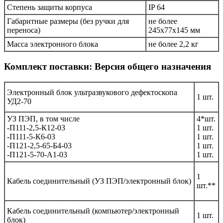
Степень защиты корпуса
IP 64
Габаритные размеры (без ручки для
не более
переноса)
245х77х145 мм
Масса электронного блока
не более 2,2 кг
Комплект поставки: Версия общего назначения
Электронный блок ультразвукового дефектоскопа
1 шт.
УД2-70
УЗ ПЭП, в том числе
4*шт.
-П111-2,5-К12-03
1 шт.
-П111-5-К6-03
1 шт.
-П121-2,5-65-Б4-03
1 шт.
-П121-5-70-А1-03
1 шт.
1
Кабель соединительный (УЗ ПЭП/электронный блок)
шт.**
Кабель соединительный (компьютер/электронный
1 шт.
блок)