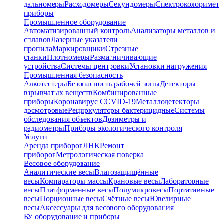
дальномеры
Расходомеры
Секундомеры
Спектроколориме
приборы
Промышленное оборудование
Автоматизированный контроль
Анализаторы металлов и
сплавов
Лазерные указатели
пропила
Маркировщики
Отрезные
станки
Плотномеры
Размагничивающие
устройства
Системы центровки
Установки нагружения
Промышленная безопасность
Алкотестеры
Безопасность рабочей зоны
Детекторы
взрывчатых веществ
Комбинированные
приборы
Коронавирус COVID-19
Металлодетекторы
досмотровые
Рециркуляторы бактерицидные
Системы
обследования объектов
Дозиметры и
радиометры
Приборы экологического контроля
Услуги
Аренда приборов
ЛНК
Ремонт
приборов
Метрологическая поверка
Весовое оборудование
Аналитические весы
Влагозащищённые
весы
Компараторы массы
Крановые весы
Лабораторные
весы
Платформенные весы
Полумикровесы
Портативные
весы
Порционные весы
Счётные весы
Ювелирные
весы
Аксессуары для весового оборудования
БУ оборудование и приборы