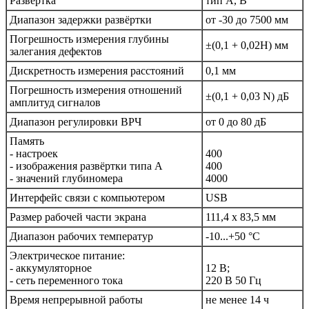
Развёртка
тип А, В
Диапазон задержки развёртки
от -30 до 7500 мм
Погрешность измерения глубины
±(0,1 + 0,02Н) мм
залегания дефектов
Дискретность измерения расстояний
0,1 мм
Погрешность измерения отношений
±(0,1 + 0,03 N) дБ
амплитуд сигналов
Диапазон регулировки ВРЧ
от 0 до 80 дБ
Память
- настроек
400
- изображения развёртки типа А
400
- значений глубиномера
4000
Интерфейс связи с компьютером
USB
Размер рабочей части экрана
111,4 х 83,5 мм
Диапазон рабочих температур
-10...+50 °С
Электрическое питание:
- аккумуляторное
12 В;
- сеть переменного тока
220 В 50 Гц
Время непрерывной работы
не менее 14 ч