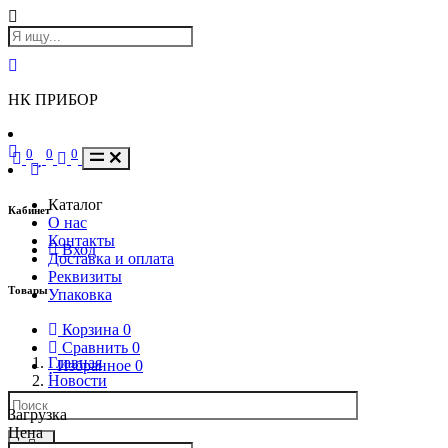
НК ПРИБОР
0
0
0
Каталог
Кабинет
О нас
Контакты
Вход
Доставка и оплата
Реквизиты
Товары
Упаковка
Корзина
0
Сравнить
0
Главная
Избранное
0
Новости
Загрузка
Цена