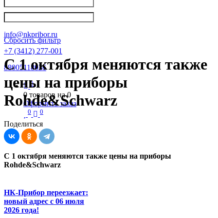
Написать в Телеграм
info@nkpribor.ru
Сбросить фильтр
+7 (3412) 277-001
С 1 октября меняются также
88005118036
цены на приборы
0
0
товаров на
0
Rohde&Schwarz
Оформить заказ
0
0
Поделиться
С 1 октября меняются также цены на приборы
Rohde&Schwarz
НК-Прибор переезжает:
новый адрес с 06 июля
2026 года!