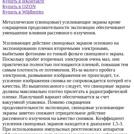
Купить в ВКонтакте
Купить в OZON
Купить в Wildberries
Металлические (свинцовые) усиливающие экраны кроме
сокращения продолжительности экспозиции обеспечивают
уменьшение влияния рассеянного излучения.
Усиливающее действие свинцовых экранов основано на
экспонировании пленки вторичными электронами,
выбитыми фотонами из тонкой фольги свинцового экрана.
Поскольку пробег вторичных электронов очень мал, они
практически полностью поглощаются пленкой, повышая тем
самым плотность ее потемнения. Из-за малого пробега
электронов, размывание изображения не происходит, т.е.
усиление изображения снимка не сопровождается потерей его
качества. Из вышеописанного следует, что свинцовые экраны
должны максимально плотно прилегать к радиографической
пленке. Наилучший вариант обеспечивается за счет
вакуумной упаковки. Помимо сокращения
продолжительности экспозиции, свинцовые усиливающие
экраны заметно снижают отрицательное действие
рассеянного излучения на качество снимков. Коэффициент
усиления свинцовых экранов находится в диапазоне 1,5-3.
При использовании импульсных рентгеновских аппаратов