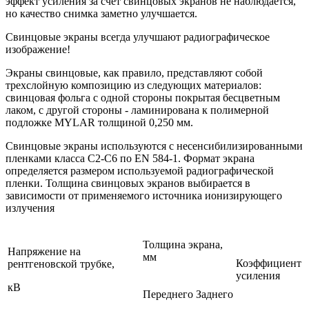
эффект усиления за счет свинцовых экранов не наблюдается,
но качество снимка заметно улучшается.
Свинцовые экраны всегда улучшают радиографическое
изображение!
Экраны свинцовые, как правило, представляют собой
трехслойную композицию из следующих материалов:
свинцовая фольга с одной стороны покрытая бесцветным
лаком, с другой стороны - ламинирована к полимерной
подложке MYLAR толщиной 0,250 мм.
Свинцовые экраны используются с несенсибилизированными
пленками класса С2-С6 по EN 584-1. Формат экрана
определяется размером используемой радиографической
пленки. Толщина свинцовых экранов выбирается в
зависимости от применяемого источника ионизирующего
излучения
Толщина экрана,
Напряжение на
мм
Коэффициент
рентгеновской трубке,
усиления
кВ
Переднего
Заднего