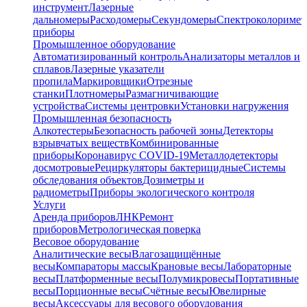
инструмент
Лазерные
дальномеры
Расходомеры
Секундомеры
Спектроколориме
приборы
Промышленное оборудование
Автоматизированный контроль
Анализаторы металлов и
сплавов
Лазерные указатели
пропила
Маркировщики
Отрезные
станки
Плотномеры
Размагничивающие
устройства
Системы центровки
Установки нагружения
Промышленная безопасность
Алкотестеры
Безопасность рабочей зоны
Детекторы
взрывчатых веществ
Комбинированные
приборы
Коронавирус COVID-19
Металлодетекторы
досмотровые
Рециркуляторы бактерицидные
Системы
обследования объектов
Дозиметры и
радиометры
Приборы экологического контроля
Услуги
Аренда приборов
ЛНК
Ремонт
приборов
Метрологическая поверка
Весовое оборудование
Аналитические весы
Влагозащищённые
весы
Компараторы массы
Крановые весы
Лабораторные
весы
Платформенные весы
Полумикровесы
Портативные
весы
Порционные весы
Счётные весы
Ювелирные
весы
Аксессуары для весового оборудования