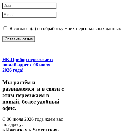
Я согласен(а) на обработку моих персональных данных
Оставить отзыв
НК-Прибор переезжает:
новый адрес с 06 июля
2026 года!
М
ы
растём
и
развиваемся
и
в
связи
с
этим
переезжаем
в
новый,
более
удобный
офис.
С
06
июля
2026
года
ждём
вас
по
адресу:
г.
Ижевск,
ул.
Удмуртская,