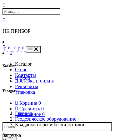
НК ПРИБОР
0
0
0
Каталог
Кабинет
О нас
Контакты
Вход
Доставка и оплата
Реквизиты
Товары
Упаковка
Корзина
0
Сравнить
0
Главная
Избранное
0
Геодезическое оборудование
Квадрокоптеры и беспилотники
Загрузка