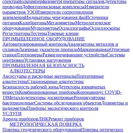
спектра
Вольтамперфазометр
Генераторы сигналов
Детекторы
проводки
Дефектопоисковые комплексы
Измерители
параметров УЗО
Измерители сопротивления
заземления
Индикаторы чередования фаз
Источники
питания
Калибраторы
Мегаомметры
Метрологическое
оборудование
Мультиметры
Осциллографы
Осциллоскопы
Регистраторы
Тестеры
Токовые клещи
ПРОМЫШЛЕННОЕ ОБОРУДОВАНИЕ
Автоматизированный контроль
Анализаторы металлов и
сплавов
Лазерные указатели пропила
Маркировщики
Отрезные
станки
Плотномеры
Размагничивающие устройства
Системы
центровки
Установки нагружения
ПРОМЫШЛЕННАЯ БЕЗОПАСНОСТЬ
АЛКОТЕСТЕРЫ
Аксессуары и расходные материалы
Портативные
алкотестеры
Стационарные алкотестеры
Безопасность рабочей зоны
Детекторы взрывчатых
веществ
Комбинированные приборы
Коронавирус COVID-
19
Металлодетекторы досмотровые
Рециркуляторы
бактерицидные
Системы обследования объектов
Дозиметры и
радиометры
Приборы экологического контроля
УСЛУГИ
Аренда приборов
ЛНК
Ремонт приборов
МЕТРОЛОГИЧЕСКАЯ ПОВЕРКА
Поверка геодезического оборудования
Поверка оптических