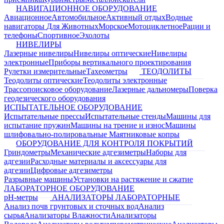
НАВИГАЦИОННОЕ ОБОРУДОВАНИЕ
Авиационное
Автомобильное
Активный отдых
Водные
навигаторы
Для Животных
Морское
Мотоциклетное
Рации и
телефоны
Спортивное
Эхолоты
НИВЕЛИРЫ
Лазерные нивелиры
Нивелиры оптические
Нивелиры
электронные
Приборы вертикального проектирования
Рулетки измерительные
Тахеометры
ТЕОДОЛИТЫ
Теодолиты оптические
Теодолиты электронные
Трассопоисковое оборудование
Лазерные дальномеры
Поверка
геодезического оборудования
ИСПЫТАТЕЛЬНОЕ ОБОРУДОВАНИЕ
Испытательные прессы
Испытательные стенды
Машины для
испытание пружин
Машины на трение и износ
Машины
шлифовально-полировальные
Маятниковые копры
ОБОРУДОВАНИЕ ДЛЯ КОНТРОЛЯ ПОКРЫТИЙ
Гриндометры
Механические адгезиметры
Наборы для
адгезии
Расходные материалы и аксессуары для
адгезии
Цифровые адгезиметры
Разрывные машины
Установки на растяжение и сжатие
ЛАБОРАТОРНОЕ ОБОРУДОВАНИЕ
pH-метры
АНАЛИЗАТОРЫ ЛАБОРАТОРНЫЕ
Анализ почв грунтовых и сточных вод
Анализ
сырья
Анализаторы Влажности
Анализаторы