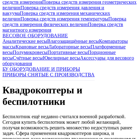
средств измерения
Поверка средств измерения геометрических
величин
Поверка средств измерения давления и
вакуума
Поверка средств измерения механических
величин
Поверка средств измерения температуры
Поверка
средств измерения физических величин
Поверка средств
магнитного измерения
ВЕСОВОЕ ОБОРУДОВАНИЕ
Аналитические весы
Влагозащищённые весы
Компараторы
массы
Крановые весы
Лабораторные весы
Платформенные
весы
Полумикровесы
Портативные весы
Порционные
весы
Счётные весы
Ювелирные весы
Аксессуары для весового
оборудования
БУ ОБОРУДОВАНИЕ И ПРИБОРЫ
ПРИБОРЫ СНЯТЫЕ С ПРОИЗВОДСТВА
Квадрокоптеры и
беспилотники
Беспилотник ещё недавно считался военной разработкой.
Сегодня купить беспилотник может любой желающий,
получая возможность решить множество недоступных ранее
задач. Сфера применения квадрокоптеров широка, и
превосходит даже возможности традиционных пилотируемых