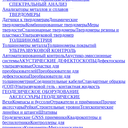
СПЕКТРАЛЬНЫЙ АНАЛИЗ
Анализаторы металлов и сплавов
ТВЕРДОМЕРЫ
Датчики к твердомерам
Динамические
твердомеры
Комбинированные твердомеры
Меры
твердости
Стационарные твердомеры
Твердомеры резины и
пластмасс
Ультразвуковой твердомер
ТОЛЩИНОМЕТРИЯ
Толщиномеры металла
Толщиномеры покрытий
УЛЬТРАЗВУКОВОЙ КОНТРОЛЬ
Автоматизированный контроль
Акустико-эмиссионные
системы
АКУСТИЧЕСКИЕ ДЕФЕКТОСКОПЫ
Дефектоскопы
ультразвуковые
Оснастки для
преобразователей
Преобразователи для
дефектоскопа
Преобразователи для
толщинометрии
Соединительные кабели
Стандартные образцы
(СОП)
Ультразвуковой гель - контактная жидкость
ГЕОДЕЗИЧЕСКОЕ ОБОРУДОВАНИЕ
АКСЕССУАРЫ ГЕОДЕЗИЧЕСКИЕ
Вехи
Компасы и буссоли
Отражатели и приёмники
Прочие
аксессуары
Рейки
Строительные уровни
Телескопические
линейки и штанги
Штативы
Геодезические GNSS приемники
Квадрокоптеры и
беспилотники
Контроллеры для
приемника
Курвиметры
Металлоискатели