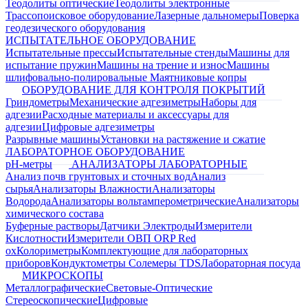
Теодолиты оптические
Теодолиты электронные
Трассопоисковое оборудование
Лазерные дальномеры
Поверка
геодезического оборудования
ИСПЫТАТЕЛЬНОЕ ОБОРУДОВАНИЕ
Испытательные прессы
Испытательные стенды
Машины для
испытание пружин
Машины на трение и износ
Машины
шлифовально-полировальные
Маятниковые копры
ОБОРУДОВАНИЕ ДЛЯ КОНТРОЛЯ ПОКРЫТИЙ
Гриндометры
Механические адгезиметры
Наборы для
адгезии
Расходные материалы и аксессуары для
адгезии
Цифровые адгезиметры
Разрывные машины
Установки на растяжение и сжатие
ЛАБОРАТОРНОЕ ОБОРУДОВАНИЕ
pH-метры
АНАЛИЗАТОРЫ ЛАБОРАТОРНЫЕ
Анализ почв грунтовых и сточных вод
Анализ
сырья
Анализаторы Влажности
Анализаторы
Водорода
Анализаторы вольтамперометрические
Анализаторы
химического состава
Буферные растворы
Датчики Электроды
Измерители
Кислотности
Измерители ОВП ORP Red
ox
Колориметры
Комплектующие для лабораторных
приборов
Кондуктометры Солемеры TDS
Лабораторная посуда
МИКРОСКОПЫ
Металлографические
Световые-Оптические
Стереоскопические
Цифровые