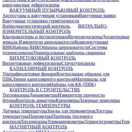
импедансные дефектоскопы
ВАКУУМНЫЙ ПУЗЫРЬКОВЫЙ КОНТРОЛЬ
Аксессуары к вакуумным установкам
Вакуумные рамки
Вакуумные установки герметичности
Вибродиагностический контроль
ВИЗУАЛЬНО-
ИЗМЕРИТЕЛЬНЫЙ КОНТРОЛЬ
Квадрокоптеры и беспилотники
Видеоэндоскопы
Досмотровые
зеркала
Измерители шероховатости
Комплектующие
ВИК
Наборы ВИК
Образцы шероховатости
Системы
телеинспекции
Универсальные шаблоны сварщика
ВИХРЕТОКОВЫЙ КОНТРОЛЬ
Вихретоковые дефектоскопы
Структуроскопы
КАПИЛЛЯРНЫЙ КОНТРОЛЬ
Ультрафиолетовые фонари
Контрольные образцы для
ПВК
Линии капиллярного контроля
Материалы для
капиллярного контроля
Наборы для КК (ПВК)
КОНТРОЛЬ В СТРОИТЕЛЬСТВЕ
Тепловизоры
Динамометры
Измерители прочности
бетона
Контроль арматуры
Креномеры
Лазерные нивелиры
КОНТРОЛЬ ТЕМПЕРАТУРЫ
Датчики температуры
Зонды для термометров
Логгеры
температуры
Пирометры
Приборы теплового
контроля
Тепловизоры
Термоанемометры
Термогигрометры
Терм
МАГНИТНЫЙ КОНТРОЛЬ