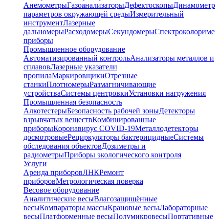
Анемометры
Газоанализаторы
Дефектоскопы
Динамометр
параметров окружающей среды
Измерительный
инструмент
Лазерные
дальномеры
Расходомеры
Секундомеры
Спектроколориме
приборы
Промышленное оборудование
Автоматизированный контроль
Анализаторы металлов и
сплавов
Лазерные указатели
пропила
Маркировщики
Отрезные
станки
Плотномеры
Размагничивающие
устройства
Системы центровки
Установки нагружения
Промышленная безопасность
Алкотестеры
Безопасность рабочей зоны
Детекторы
взрывчатых веществ
Комбинированные
приборы
Коронавирус COVID-19
Металлодетекторы
досмотровые
Рециркуляторы бактерицидные
Системы
обследования объектов
Дозиметры и
радиометры
Приборы экологического контроля
Услуги
Аренда приборов
ЛНК
Ремонт
приборов
Метрологическая поверка
Весовое оборудование
Аналитические весы
Влагозащищённые
весы
Компараторы массы
Крановые весы
Лабораторные
весы
Платформенные весы
Полумикровесы
Портативные