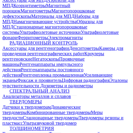
Аксессуары для МПД
Аэрозоли для
МПД
Коэрцитиметры
Магнитный
порошок
Магнитометры
Магнитопорошковые
дефектоскопы
Материалы для МПД
Наборы для
МПД
Намагничивающие устройства
Образцы для
МПД
Стационарные магнитопорошковые
системы
Ультрафиолетовые источники
Ультрафиолетовые
фонари
Ферритометры
Электромагниты
РАДИАЦИОННЫЙ КОНТРОЛЬ
Аксессуары для рентгенографии
Денситометры
Камеры для
проведения рентгенографических работ
Кроулеры
рентгеновские
Негатоскопы
Проявочные
машины
Рентгенаппараты импульсного
действия
Рентгенаппараты постоянного
действия
Рентгенпленка промышленная
Усиливающие
экраны
Фиксаж и проявитель
Цифровая радиография
Эталоны
чувствительности
Дозиметры и радиометры
СПЕКТРАЛЬНЫЙ АНАЛИЗ
Анализаторы металлов и сплавов
ТВЕРДОМЕРЫ
Датчики к твердомерам
Динамические
твердомеры
Комбинированные твердомеры
Меры
твердости
Стационарные твердомеры
Твердомеры резины и
пластмасс
Ультразвуковой твердомер
ТОЛЩИНОМЕТРИЯ