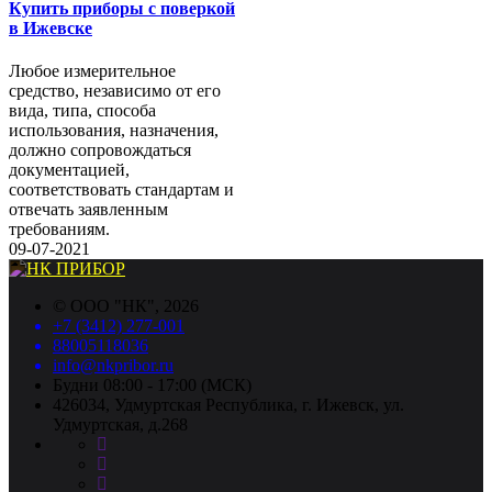
Купить приборы с поверкой
в Ижевске
Любое измерительное
средство, независимо от его
вида, типа, способа
использования, назначения,
должно сопровождаться
документацией,
соответствовать стандартам и
отвечать заявленным
требованиям.
09-07-2021
©
ООО "НК"
, 2026
+7 (3412) 277-001
88005118036
info@nkpribor.ru
Будни 08:00 - 17:00 (МСК)
426034, Удмуртская Республика, г. Ижевск, ул.
Удмуртская, д.268