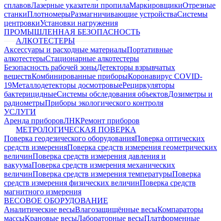
сплавов
Лазерные указатели пропила
Маркировщики
Отрезные
станки
Плотномеры
Размагничивающие устройства
Системы
центровки
Установки нагружения
ПРОМЫШЛЕННАЯ БЕЗОПАСНОСТЬ
АЛКОТЕСТЕРЫ
Аксессуары и расходные материалы
Портативные
алкотестеры
Стационарные алкотестеры
Безопасность рабочей зоны
Детекторы взрывчатых
веществ
Комбинированные приборы
Коронавирус COVID-
19
Металлодетекторы досмотровые
Рециркуляторы
бактерицидные
Системы обследования объектов
Дозиметры и
радиометры
Приборы экологического контроля
УСЛУГИ
Аренда приборов
ЛНК
Ремонт приборов
МЕТРОЛОГИЧЕСКАЯ ПОВЕРКА
Поверка геодезического оборудования
Поверка оптических
средств измерения
Поверка средств измерения геометрических
величин
Поверка средств измерения давления и
вакуума
Поверка средств измерения механических
величин
Поверка средств измерения температуры
Поверка
средств измерения физических величин
Поверка средств
магнитного измерения
ВЕСОВОЕ ОБОРУДОВАНИЕ
Аналитические весы
Влагозащищённые весы
Компараторы
массы
Крановые весы
Лабораторные весы
Платформенные