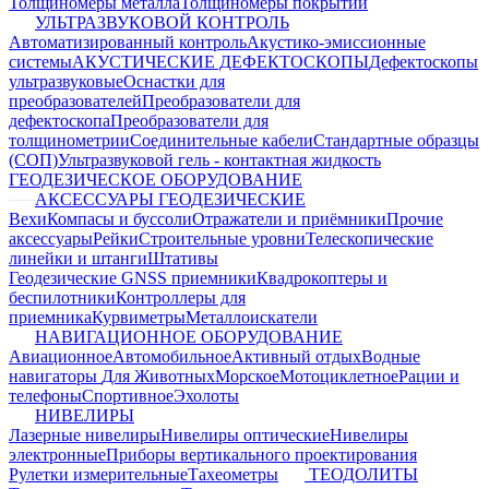
Толщиномеры металла
Толщиномеры покрытий
УЛЬТРАЗВУКОВОЙ КОНТРОЛЬ
Автоматизированный контроль
Акустико-эмиссионные
системы
АКУСТИЧЕСКИЕ ДЕФЕКТОСКОПЫ
Дефектоскопы
ультразвуковые
Оснастки для
преобразователей
Преобразователи для
дефектоскопа
Преобразователи для
толщинометрии
Соединительные кабели
Стандартные образцы
(СОП)
Ультразвуковой гель - контактная жидкость
ГЕОДЕЗИЧЕСКОЕ ОБОРУДОВАНИЕ
АКСЕССУАРЫ ГЕОДЕЗИЧЕСКИЕ
Вехи
Компасы и буссоли
Отражатели и приёмники
Прочие
аксессуары
Рейки
Строительные уровни
Телескопические
линейки и штанги
Штативы
Геодезические GNSS приемники
Квадрокоптеры и
беспилотники
Контроллеры для
приемника
Курвиметры
Металлоискатели
НАВИГАЦИОННОЕ ОБОРУДОВАНИЕ
Авиационное
Автомобильное
Активный отдых
Водные
навигаторы
Для Животных
Морское
Мотоциклетное
Рации и
телефоны
Спортивное
Эхолоты
НИВЕЛИРЫ
Лазерные нивелиры
Нивелиры оптические
Нивелиры
электронные
Приборы вертикального проектирования
Рулетки измерительные
Тахеометры
ТЕОДОЛИТЫ