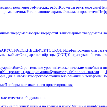
ведения рентгенографических работ
Кроулеры рентгеновские
Нег
а промышленная
Усиливающие экраны
Фиксаж и проявитель
Цифр
анные твердомеры
Меры твердости
Стационарные твердомеры
Тв
ы
АКУСТИЧЕСКИЕ ДЕФЕКТОСКОПЫ
Дефектоскопы ультразву
ьные кабели
Стандартные образцы (СОП)
Ультразвуковой гель - 
суары
Рейки
Строительные уровни
Телескопические линейки и ш
ки
Контроллеры для приемника
Курвиметры
Металлоискатели
торы
Для Животных
Морское
Мотоциклетное
Рации и телефоны
Сп
ные
Приборы вертикального проектирования
еодезического оборудования
пытание пружин
Машины на трение и износ
Машины шлифовальн