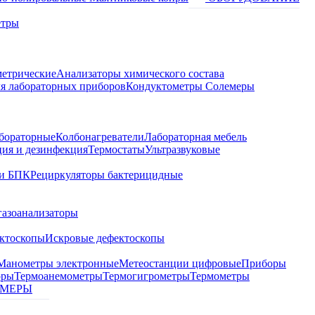
етры
метрические
Анализаторы химического состава
я лабораторных приборов
Кондуктометры Солемеры
бораторные
Колбонагреватели
Лабораторная мебель
ция и дезинфекция
Термостаты
Ультразвуковые
и БПК
Рециркуляторы бактерицидные
газоанализаторы
ктоскопы
Искровые дефектоскопы
Манометры электронные
Метеостанции цифровые
Приборы
оры
Термоанемометры
Термогигрометры
Термометры
МЕРЫ