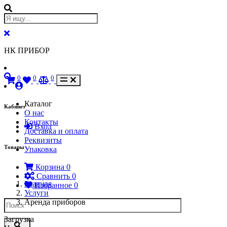
НК ПРИБОР
0
0
0
Каталог
Кабинет
О нас
Контакты
Вход
Доставка и оплата
Реквизиты
Товары
Упаковка
Корзина
0
Сравнить
0
Главная
Избранное
0
Услуги
Аренда приборов
Загрузка