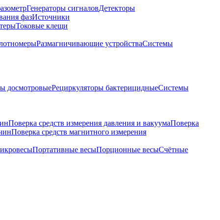
азометр
Генераторы сигналов
Детекторы
вания фаз
Источники
теры
Токовые клещи
лотномеры
Размагничивающие устройства
Системы
ры досмотровые
Рециркуляторы бактерицидные
Системы
чин
Поверка средств измерения давления и вакуума
Поверка
ичин
Поверка средств магнитного измерения
икровесы
Портативные весы
Порционные весы
Счётные