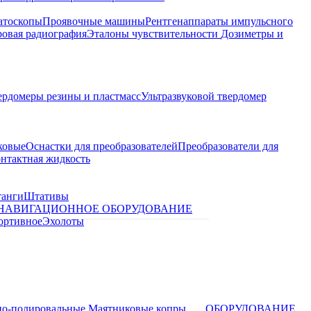
атоскопы
Проявочные машины
Рентгенаппараты импульсного
овая радиография
Эталоны чувствительности
Дозиметры и
ердомеры резины и пластмасс
Ультразвуковой твердомер
ковые
Оснастки для преобразователей
Преобразователи для
контактная жидкость
танги
Штативы
НАВИГАЦИОННОЕ ОБОРУДОВАНИЕ
ортивное
Эхолоты
о-полировальные
Маятниковые копры
ОБОРУДОВАНИЕ