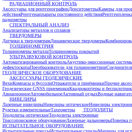
РАДИАЦИОННЫЙ КОНТРОЛЬ
Аксессуары для рентгенографии
Денситометры
Камеры для про
действия
Рентгенаппараты постоянного действия
Рентгенпленк
радиометры
СПЕКТРАЛЬНЫЙ АНАЛИЗ
Анализаторы металлов и сплавов
ТВЕРДОМЕРЫ
Датчики к твердомерам
Динамические твердомеры
Комбиниров
ТОЛЩИНОМЕТРИЯ
Толщиномеры металла
Толщиномеры покрытий
УЛЬТРАЗВУКОВОЙ КОНТРОЛЬ
Автоматизированный контроль
Акустико-эмиссионные систем
дефектоскопа
Преобразователи для толщинометрии
Соединител
ГЕОДЕЗИЧЕСКОЕ ОБОРУДОВАНИЕ
АКСЕССУАРЫ ГЕОДЕЗИЧЕСКИЕ
Вехи
Компасы и буссоли
Отражатели и приёмники
Прочие аксес
Геодезические GNSS приемники
Квадрокоптеры и беспилотни
Авиационное
Автомобильное
Активный отдых
Водные навига
НИВЕЛИРЫ
Лазерные нивелиры
Нивелиры оптические
Нивелиры электрон
Рулетки измерительные
Тахеометры
ТЕОДОЛИТЫ
Теодолиты оптические
Теодолиты электронные
Трассопоисковое оборудование
Лазерные дальномеры
Поверка г
ИСПЫТАТЕЛЬНОЕ ОБОРУДОВАНИЕ
Испытательные прессы
Испытательные стенды
Машины для ис