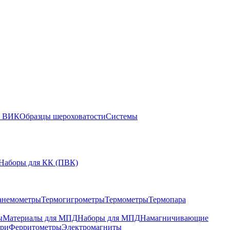
ы ВИК
Образцы шероховатости
Системы
Наборы для КК (ПВК)
анемометры
Термогигрометры
Термометры
Термопара
ы
Материалы для МПД
Наборы для МПД
Намагничивающие
ари
Ферритометры
Электромагниты