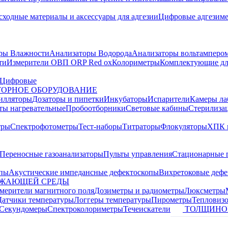
сходные материалы и аксессуары для адгезии
Цифровые адгезим
ры Влажности
Анализаторы Водорода
Анализаторы вольтамперо
ти
Измерители ОВП ORP Red ox
Колориметры
Комплектующие дл
Цифровые
ОРНОЕ ОБОРУДОВАНИЕ
илляторы
Дозаторы и пипетки
Инкубаторы
Испарители
Камеры ла
ты нагревательные
Пробоотборники
Световые кабины
Стерилиза
тры
Спектрофотометры
Тест-наборы
Титраторы
Флокуляторы
ХПК 
Переносные газоанализаторы
Пульты управления
Стационарные 
опы
Акустические импедансные дефектоскопы
Вихретоковые дефе
УЖАЮЩЕЙ СРЕДЫ
змерители магнитного поля
Дозиметры и радиометры
Люксметры
Датчики температуры
Логгеры температуры
Пирометры
Тепловиз
Секундомеры
Спектроколориметры
Течеискатели
ТОЛЩИНО