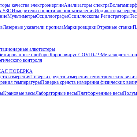
торы качества электроэнергии
Анализаторы спектра
Вольтамперф
в УЗО
Измерители сопротивления заземления
Индикаторы чередо
ание
Мультиметры
Осциллографы
Осциллоскопы
Регистраторы
Тес
ов
Лазерные указатели пропила
Маркировщики
Отрезные станки
П
тационарные алкотестеры
бинированные приборы
Коронавирус COVID-19
Металлодетекто
гического контроля
АЯ ПОВЕРКА
дств измерения
Поверка средств измерения геометрических вели
ерения температуры
Поверка средств измерения физических вел
сы
Крановые весы
Лабораторные весы
Платформенные весы
Полум