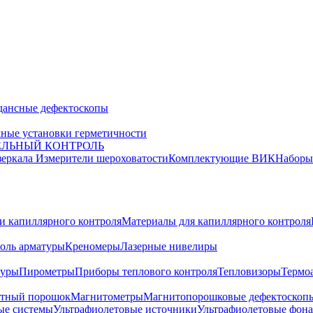
дансные дефектоскопы
ные установки герметичности
ЕЛЬНЫЙ КОНТРОЛЬ
зеркала
Измерители шероховатости
Комплектующие ВИК
Набор
и капиллярного контроля
Материалы для капиллярного контроля
оль арматуры
Креномеры
Лазерные нивелиры
туры
Пирометры
Приборы теплового контроля
Тепловизоры
Термо
тный порошок
Магнитометры
Магнитопорошковые дефектоскоп
ые системы
Ультрафиолетовые источники
Ультрафиолетовые фон