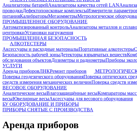
Анализаторы батарей
Анализаторы качества сетей LAN
Анализа
проводки
Дефектопоисковые комплексы
Измерители параметро
питания
Калибраторы
Мегаомметры
Метрологическое оборудов
ПРОМЫШЛЕННОЕ ОБОРУДОВАНИЕ
Автоматизированный контроль
Анализаторы металлов и сплав
центровки
Установки нагружения
ПРОМЫШЛЕННАЯ БЕЗОПАСНОСТЬ
АЛКОТЕСТЕРЫ
Аксессуары и расходные материалы
Портативные алкотестеры
С
Безопасность рабочей зоны
Детекторы взрывчатых веществ
Ком
обследования объектов
Дозиметры и радиометры
Приборы эколо
УСЛУГИ
Аренда приборов
ЛНК
Ремонт приборов
МЕТРОЛОГИЧЕСК
Поверка геодезического оборудования
Поверка оптических сре
средств измерения механических величин
Поверка средств изм
ВЕСОВОЕ ОБОРУДОВАНИЕ
Аналитические весы
Влагозащищённые весы
Компараторы мас
весы
Ювелирные весы
Аксессуары для весового оборудования
БУ ОБОРУДОВАНИЕ И ПРИБОРЫ
ПРИБОРЫ СНЯТЫЕ С ПРОИЗВОДСТВА
Аренда приборов