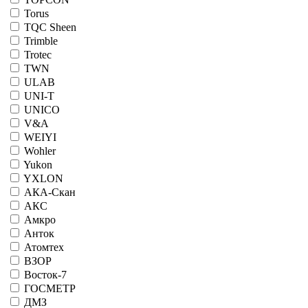
Torus
TQC Sheen
Trimble
Trotec
TWN
ULAB
UNI-T
UNICO
V&A
WEIYI
Wohler
Yukon
YXLON
АКА-Скан
АКС
Амкро
Анток
Атомтех
ВЗОР
Восток-7
ГОСМЕТР
ДМЗ