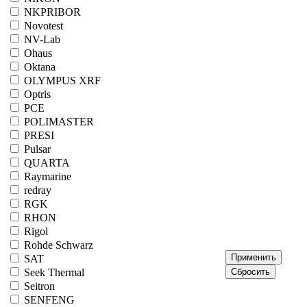
NKPRIBOR
Novotest
NV-Lab
Ohaus
Oktana
OLYMPUS XRF
Optris
PCE
POLIMASTER
PRESI
Pulsar
QUARTA
Raymarine
redray
RGK
RHON
Rigol
Rohde Schwarz
SAT
Seek Thermal
Seitron
SENFENG