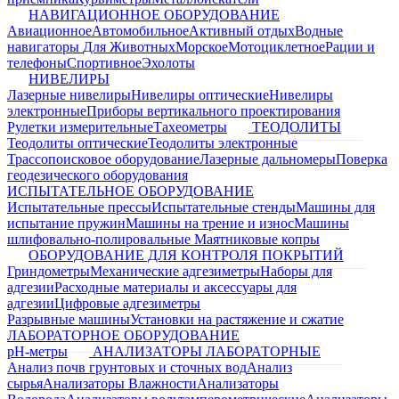
НАВИГАЦИОННОЕ ОБОРУДОВАНИЕ
Авиационное
Автомобильное
Активный отдых
Водные
навигаторы
Для Животных
Морское
Мотоциклетное
Рации и
телефоны
Спортивное
Эхолоты
НИВЕЛИРЫ
Лазерные нивелиры
Нивелиры оптические
Нивелиры
электронные
Приборы вертикального проектирования
Рулетки измерительные
Тахеометры
ТЕОДОЛИТЫ
Теодолиты оптические
Теодолиты электронные
Трассопоисковое оборудование
Лазерные дальномеры
Поверка
геодезического оборудования
ИСПЫТАТЕЛЬНОЕ ОБОРУДОВАНИЕ
Испытательные прессы
Испытательные стенды
Машины для
испытание пружин
Машины на трение и износ
Машины
шлифовально-полировальные
Маятниковые копры
ОБОРУДОВАНИЕ ДЛЯ КОНТРОЛЯ ПОКРЫТИЙ
Гриндометры
Механические адгезиметры
Наборы для
адгезии
Расходные материалы и аксессуары для
адгезии
Цифровые адгезиметры
Разрывные машины
Установки на растяжение и сжатие
ЛАБОРАТОРНОЕ ОБОРУДОВАНИЕ
pH-метры
АНАЛИЗАТОРЫ ЛАБОРАТОРНЫЕ
Анализ почв грунтовых и сточных вод
Анализ
сырья
Анализаторы Влажности
Анализаторы