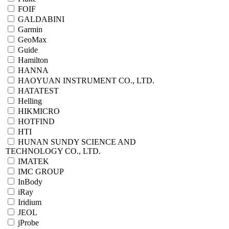
FOIF
GALDABINI
Garmin
GeoMax
Guide
Hamilton
HANNA
HAOYUAN INSTRUMENT CO., LTD.
HATATEST
Helling
HIKMICRO
HOTFIND
HTI
HUNAN SUNDY SCIENCE AND
TECHNOLOGY CO., LTD.
IMATEK
IMC GROUP
InBody
iRay
Iridium
JEOL
jProbe