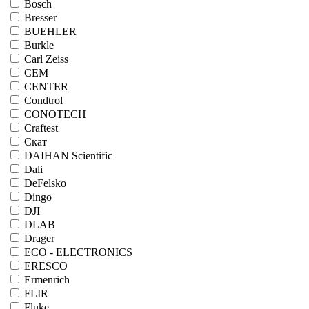
Bosch
Bresser
BUEHLER
Burkle
Carl Zeiss
CEM
CENTER
Condtrol
CONOTECH
Craftest
Cкат
DAIHAN Scientific
Dali
DeFelsko
Dingo
DJI
DLAB
Drager
ECO - ELECTRONICS
ERESCO
Ermenrich
FLIR
Fluke