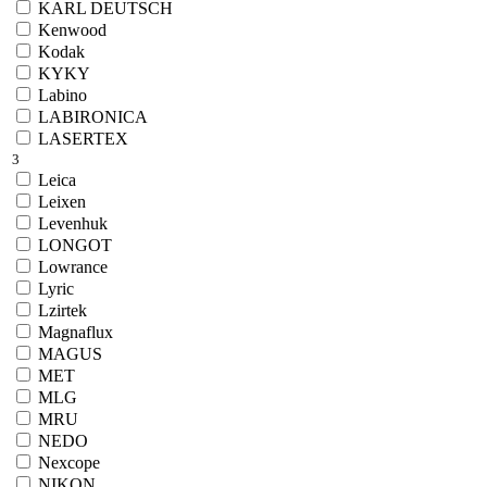
KARL DEUTSCH
Kenwood
Kodak
KYKY
Labino
LABIRONICA
LASERTEX
3
Leica
Leixen
Levenhuk
LONGOT
Lowrance
Lyric
Lzirtek
Magnaflux
MAGUS
MET
MLG
MRU
NEDO
Nexcope
NIKON