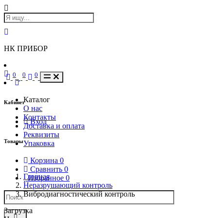
НК ПРИБОР
0
0
0
Каталог
Кабинет
О нас
Контакты
Вход
Доставка и оплата
Реквизиты
Товары
Упаковка
Корзина
0
Сравнить
0
Главная
Избранное
0
Неразрушающий контроль
Вибродиагностический контроль
Загрузка