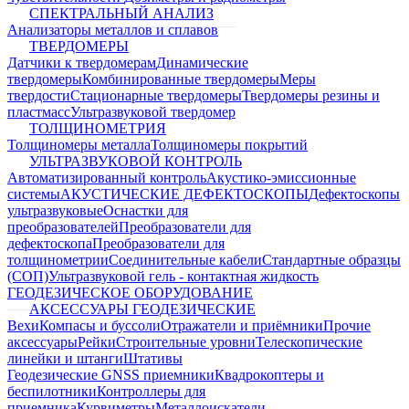
СПЕКТРАЛЬНЫЙ АНАЛИЗ
Анализаторы металлов и сплавов
ТВЕРДОМЕРЫ
Датчики к твердомерам
Динамические
твердомеры
Комбинированные твердомеры
Меры
твердости
Стационарные твердомеры
Твердомеры резины и
пластмасс
Ультразвуковой твердомер
ТОЛЩИНОМЕТРИЯ
Толщиномеры металла
Толщиномеры покрытий
УЛЬТРАЗВУКОВОЙ КОНТРОЛЬ
Автоматизированный контроль
Акустико-эмиссионные
системы
АКУСТИЧЕСКИЕ ДЕФЕКТОСКОПЫ
Дефектоскопы
ультразвуковые
Оснастки для
преобразователей
Преобразователи для
дефектоскопа
Преобразователи для
толщинометрии
Соединительные кабели
Стандартные образцы
(СОП)
Ультразвуковой гель - контактная жидкость
ГЕОДЕЗИЧЕСКОЕ ОБОРУДОВАНИЕ
АКСЕССУАРЫ ГЕОДЕЗИЧЕСКИЕ
Вехи
Компасы и буссоли
Отражатели и приёмники
Прочие
аксессуары
Рейки
Строительные уровни
Телескопические
линейки и штанги
Штативы
Геодезические GNSS приемники
Квадрокоптеры и
беспилотники
Контроллеры для
приемника
Курвиметры
Металлоискатели