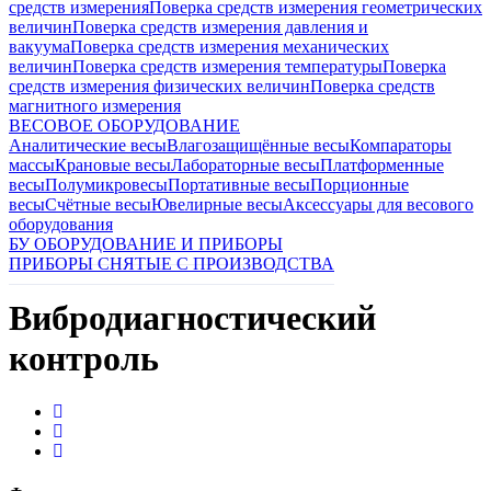
средств измерения
Поверка средств измерения геометрических
величин
Поверка средств измерения давления и
вакуума
Поверка средств измерения механических
величин
Поверка средств измерения температуры
Поверка
средств измерения физических величин
Поверка средств
магнитного измерения
ВЕСОВОЕ ОБОРУДОВАНИЕ
Аналитические весы
Влагозащищённые весы
Компараторы
массы
Крановые весы
Лабораторные весы
Платформенные
весы
Полумикровесы
Портативные весы
Порционные
весы
Счётные весы
Ювелирные весы
Аксессуары для весового
оборудования
БУ ОБОРУДОВАНИЕ И ПРИБОРЫ
ПРИБОРЫ СНЯТЫЕ С ПРОИЗВОДСТВА
Вибродиагностический
контроль