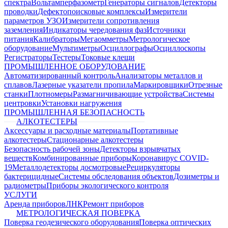
спектра
Вольтамперфазометр
Генераторы сигналов
Детекторы
проводки
Дефектопоисковые комплексы
Измерители
параметров УЗО
Измерители сопротивления
заземления
Индикаторы чередования фаз
Источники
питания
Калибраторы
Мегаомметры
Метрологическое
оборудование
Мультиметры
Осциллографы
Осциллоскопы
Регистраторы
Тестеры
Токовые клещи
ПРОМЫШЛЕННОЕ ОБОРУДОВАНИЕ
Автоматизированный контроль
Анализаторы металлов и
сплавов
Лазерные указатели пропила
Маркировщики
Отрезные
станки
Плотномеры
Размагничивающие устройства
Системы
центровки
Установки нагружения
ПРОМЫШЛЕННАЯ БЕЗОПАСНОСТЬ
АЛКОТЕСТЕРЫ
Аксессуары и расходные материалы
Портативные
алкотестеры
Стационарные алкотестеры
Безопасность рабочей зоны
Детекторы взрывчатых
веществ
Комбинированные приборы
Коронавирус COVID-
19
Металлодетекторы досмотровые
Рециркуляторы
бактерицидные
Системы обследования объектов
Дозиметры и
радиометры
Приборы экологического контроля
УСЛУГИ
Аренда приборов
ЛНК
Ремонт приборов
МЕТРОЛОГИЧЕСКАЯ ПОВЕРКА
Поверка геодезического оборудования
Поверка оптических