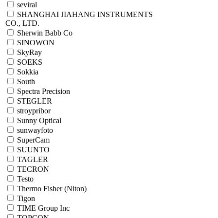
seviral
SHANGHAI JIAHANG INSTRUMENTS
CO., LTD.
Sherwin Babb Co
SINOWON
SkyRay
SOEKS
Sokkia
South
Spectra Precision
STEGLER
stroypribor
Sunny Optical
sunwayfoto
SuperCam
SUUNTO
TAGLER
TECRON
Testo
Thermo Fisher (Niton)
Tigon
TIME Group Inc
TOPCON