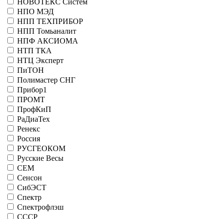
НОВОТЕКС Систем
НПО МЭД
НПП ТЕХПРИБОР
НПП Томьаналит
НПФ АКСИОМА
НТП ТКА
НТЦ Эксперт
ПиТОН
Полимастер СНГ
Прибор1
ПРОМТ
ПрофКиП
РаДиаТех
Ренекс
Россия
РУСГЕОКОМ
Русские Весы
СЕМ
Сенсон
СибЭСТ
Спектр
Спектрофлэш
СССР