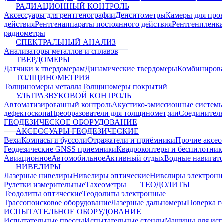
РАДИАЦИОННЫЙ КОНТРОЛЬ
Аксессуары для рентгенографии
Денситометры
Камеры для про
действия
Рентгенаппараты постоянного действия
Рентгенпленк
радиометры
СПЕКТРАЛЬНЫЙ АНАЛИЗ
Анализаторы металлов и сплавов
ТВЕРДОМЕРЫ
Датчики к твердомерам
Динамические твердомеры
Комбиниров
ТОЛЩИНОМЕТРИЯ
Толщиномеры металла
Толщиномеры покрытий
УЛЬТРАЗВУКОВОЙ КОНТРОЛЬ
Автоматизированный контроль
Акустико-эмиссионные систем
дефектоскопа
Преобразователи для толщинометрии
Соединител
ГЕОДЕЗИЧЕСКОЕ ОБОРУДОВАНИЕ
АКСЕССУАРЫ ГЕОДЕЗИЧЕСКИЕ
Вехи
Компасы и буссоли
Отражатели и приёмники
Прочие аксес
Геодезические GNSS приемники
Квадрокоптеры и беспилотни
Авиационное
Автомобильное
Активный отдых
Водные навига
НИВЕЛИРЫ
Лазерные нивелиры
Нивелиры оптические
Нивелиры электрон
Рулетки измерительные
Тахеометры
ТЕОДОЛИТЫ
Теодолиты оптические
Теодолиты электронные
Трассопоисковое оборудование
Лазерные дальномеры
Поверка г
ИСПЫТАТЕЛЬНОЕ ОБОРУДОВАНИЕ
Испытательные прессы
Испытательные стенды
Машины для ис