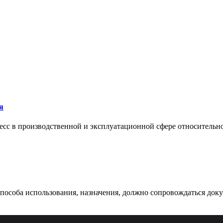
я
сс в производственной и эксплуатационной сфере относительно 
 способа использования, назначения, должно сопровождаться док