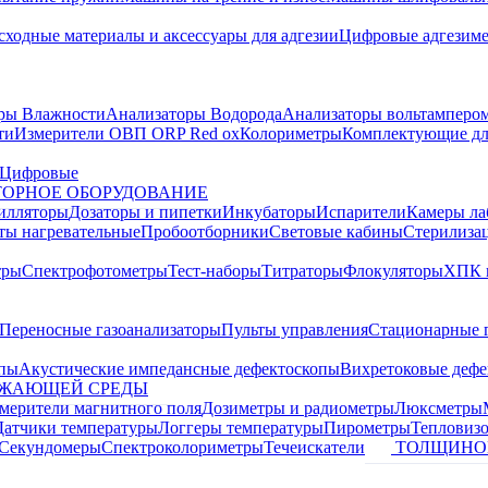
сходные материалы и аксессуары для адгезии
Цифровые адгезим
ры Влажности
Анализаторы Водорода
Анализаторы вольтамперо
ти
Измерители ОВП ORP Red ox
Колориметры
Комплектующие дл
Цифровые
ОРНОЕ ОБОРУДОВАНИЕ
илляторы
Дозаторы и пипетки
Инкубаторы
Испарители
Камеры ла
ты нагревательные
Пробоотборники
Световые кабины
Стерилиза
тры
Спектрофотометры
Тест-наборы
Титраторы
Флокуляторы
ХПК 
Переносные газоанализаторы
Пульты управления
Стационарные 
опы
Акустические импедансные дефектоскопы
Вихретоковые дефе
УЖАЮЩЕЙ СРЕДЫ
змерители магнитного поля
Дозиметры и радиометры
Люксметры
Датчики температуры
Логгеры температуры
Пирометры
Тепловиз
Секундомеры
Спектроколориметры
Течеискатели
ТОЛЩИНО