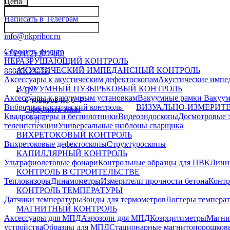
Цена
Написать в Телеграм
info@nkpribor.ru
Сбросить фильтр
+7 (3412) 277-001
НЕРАЗРУШАЮЩИЙ КОНТРОЛЬ
АКУСТИЧЕСКИЙ ИМПЕДАНСНЫЙ КОНТРОЛЬ
88005118036
Аксессуары к акустическим дефектоскопам
Акустические импе
0
ВАКУУМНЫЙ ПУЗЫРЬКОВЫЙ КОНТРОЛЬ
Аксессуары к вакуумным установкам
Вакуумные рамки
Вакуум
0
товаров на
0
p
Вибродиагностический контроль
ВИЗУАЛЬНО-ИЗМЕРИТ
Оформить заказ
Квадрокоптеры и беспилотники
Видеоэндоскопы
Досмотровые 
0
0
телеинспекции
Универсальные шаблоны сварщика
ВИХРЕТОКОВЫЙ КОНТРОЛЬ
Вихретоковые дефектоскопы
Структуроскопы
КАПИЛЛЯРНЫЙ КОНТРОЛЬ
Ультрафиолетовые фонари
Контрольные образцы для ПВК
Лини
КОНТРОЛЬ В СТРОИТЕЛЬСТВЕ
Тепловизоры
Динамометры
Измерители прочности бетона
Контр
КОНТРОЛЬ ТЕМПЕРАТУРЫ
Датчики температуры
Зонды для термометров
Логгеры темпера
МАГНИТНЫЙ КОНТРОЛЬ
Аксессуары для МПД
Аэрозоли для МПД
Коэрцитиметры
Магни
устройства
Образцы для МПД
Стационарные магнитопорошков