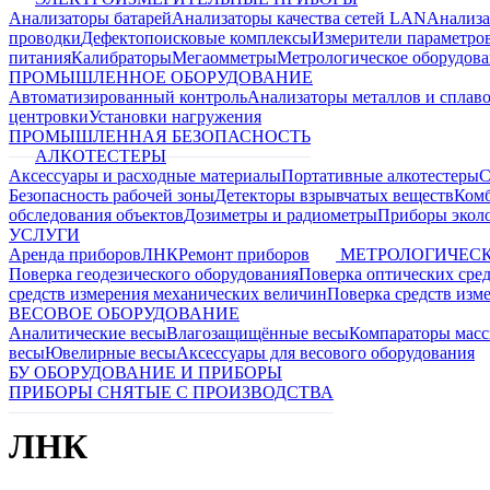
Анализаторы батарей
Анализаторы качества сетей LAN
Анализа
проводки
Дефектопоисковые комплексы
Измерители параметро
питания
Калибраторы
Мегаомметры
Метрологическое оборудов
ПРОМЫШЛЕННОЕ ОБОРУДОВАНИЕ
Автоматизированный контроль
Анализаторы металлов и сплав
центровки
Установки нагружения
ПРОМЫШЛЕННАЯ БЕЗОПАСНОСТЬ
АЛКОТЕСТЕРЫ
Аксессуары и расходные материалы
Портативные алкотестеры
С
Безопасность рабочей зоны
Детекторы взрывчатых веществ
Ком
обследования объектов
Дозиметры и радиометры
Приборы эколо
УСЛУГИ
Аренда приборов
ЛНК
Ремонт приборов
МЕТРОЛОГИЧЕСК
Поверка геодезического оборудования
Поверка оптических сре
средств измерения механических величин
Поверка средств изм
ВЕСОВОЕ ОБОРУДОВАНИЕ
Аналитические весы
Влагозащищённые весы
Компараторы мас
весы
Ювелирные весы
Аксессуары для весового оборудования
БУ ОБОРУДОВАНИЕ И ПРИБОРЫ
ПРИБОРЫ СНЯТЫЕ С ПРОИЗВОДСТВА
ЛНК