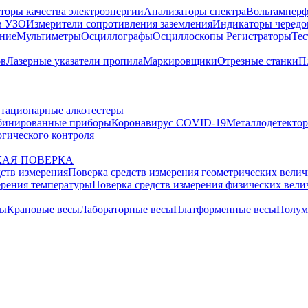
торы качества электроэнергии
Анализаторы спектра
Вольтамперф
в УЗО
Измерители сопротивления заземления
Индикаторы чередо
ание
Мультиметры
Осциллографы
Осциллоскопы
Регистраторы
Тес
ов
Лазерные указатели пропила
Маркировщики
Отрезные станки
П
тационарные алкотестеры
бинированные приборы
Коронавирус COVID-19
Металлодетекто
гического контроля
АЯ ПОВЕРКА
дств измерения
Поверка средств измерения геометрических вели
ерения температуры
Поверка средств измерения физических вел
сы
Крановые весы
Лабораторные весы
Платформенные весы
Полум