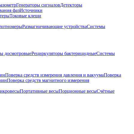
азометр
Генераторы сигналов
Детекторы
вания фаз
Источники
теры
Токовые клещи
лотномеры
Размагничивающие устройства
Системы
ры досмотровые
Рециркуляторы бактерицидные
Системы
чин
Поверка средств измерения давления и вакуума
Поверка
ичин
Поверка средств магнитного измерения
икровесы
Портативные весы
Порционные весы
Счётные