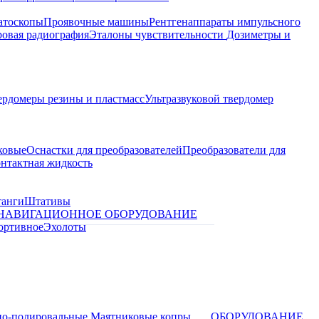
атоскопы
Проявочные машины
Рентгенаппараты импульсного
овая радиография
Эталоны чувствительности
Дозиметры и
ердомеры резины и пластмасс
Ультразвуковой твердомер
ковые
Оснастки для преобразователей
Преобразователи для
контактная жидкость
танги
Штативы
НАВИГАЦИОННОЕ ОБОРУДОВАНИЕ
ортивное
Эхолоты
о-полировальные
Маятниковые копры
ОБОРУДОВАНИЕ