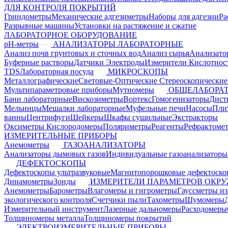
ДЛЯ КОНТРОЛЯ ПОКРЫТИЙ
Гриндометры
Механические адгезиметры
Наборы для адгезии
Ра
Разрывные машины
Установки на растяжение и сжатие
ЛАБОРАТОРНОЕ ОБОРУДОВАНИЕ
pH-метры
АНАЛИЗАТОРЫ ЛАБОРАТОРНЫЕ
Анализ почв грунтовых и сточных вод
Анализ сырья
Анализато
Буферные растворы
Датчики Электроды
Измерители Кислотнос
TDS
Лабораторная посуда
МИКРОСКОПЫ
Металлографические
Световые-Оптические
Стереоскопические
Мультипараметровые приборы
Мутномеры
ОБЩЕЛАБОРАТ
Бани лабораторные
Вискозиметры
Вортекс
Гомогенизаторы
Дист
Мельницы
Мешалки лабораторные
Муфельные печи
Насосы
Пли
ванны
Центрифуги
Шейкеры
Шкафы сушильные
Экстракторы
Оксиметры Кислородомеры
Поляриметры
Реагенты
Рефрактоме
ИЗМЕРИТЕЛЬНЫЕ ПРИБОРЫ
Анемометры
ГАЗОАНАЛИЗАТОРЫ
Анализаторы дымовых газов
Индивидуальные газоанализаторы
ДЕФЕКТОСКОПЫ
Дефектоскопы ультразвуковые
Магнитопорошковые дефектоск
Динамометры
Зонды
ИЗМЕРИТЕЛИ ПАРАМЕТРОВ ОКР
Анемометры
Барометры
Влагомеры и гигрометры
Гауссметры и
экологического контроля
Счетчики пыли
Тахометры
Шумомеры
Измерительный инструмент
Лазерные дальномеры
Расходомеры
Толщиномеры металла
Толщиномеры покрытий
ЭЛЕКТРОИЗМЕРИТЕЛЬНЫЕ ПРИБОРЫ