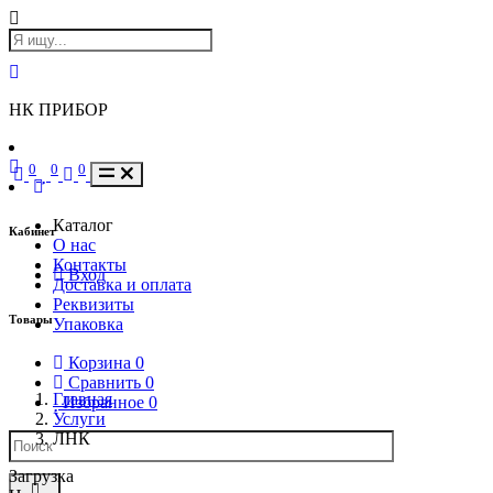
НК ПРИБОР
0
0
0
Каталог
Кабинет
О нас
Контакты
Вход
Доставка и оплата
Реквизиты
Товары
Упаковка
Корзина
0
Сравнить
0
Главная
Избранное
0
Услуги
ЛНК
Загрузка