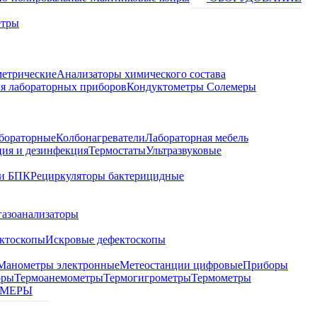
етры
метрические
Анализаторы химического состава
я лабораторных приборов
Кондуктометры Солемеры
бораторные
Колбонагреватели
Лабораторная мебель
ция и дезинфекция
Термостаты
Ультразвуковые
и БПК
Рециркуляторы бактерицидные
газоанализаторы
ктоскопы
Искровые дефектоскопы
Манометры электронные
Метеостанции цифровые
Приборы
оры
Термоанемометры
Термогигрометры
Термометры
МЕРЫ