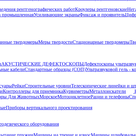
ведения рентгенографических работ
Кроулеры рентгеновские
Нег
а промышленная
Усиливающие экраны
Фиксаж и проявитель
Цифр
анные твердомеры
Меры твердости
Стационарные твердомеры
Тв
ы
АКУСТИЧЕСКИЕ ДЕФЕКТОСКОПЫ
Дефектоскопы ультразву
ьные кабели
Стандартные образцы (СОП)
Ультразвуковой гель - 
суары
Рейки
Строительные уровни
Телескопические линейки и ш
ки
Контроллеры для приемника
Курвиметры
Металлоискатели
торы
Для Животных
Морское
Мотоциклетное
Рации и телефоны
Сп
ные
Приборы вертикального проектирования
еодезического оборудования
пытание пружин
Машины на трение и износ
Машины шлифовальн