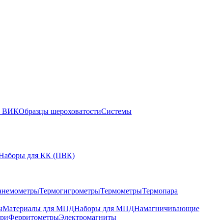
ы ВИК
Образцы шероховатости
Системы
Наборы для КК (ПВК)
анемометры
Термогигрометры
Термометры
Термопара
ы
Материалы для МПД
Наборы для МПД
Намагничивающие
ари
Ферритометры
Электромагниты