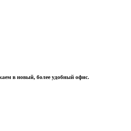
жаем
в
новый,
более
удобный
офис.