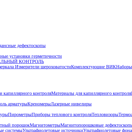
дансные дефектоскопы
ные установки герметичности
ЕЛЬНЫЙ КОНТРОЛЬ
зеркала
Измерители шероховатости
Комплектующие ВИК
Набор
и капиллярного контроля
Материалы для капиллярного контроля
оль арматуры
Креномеры
Лазерные нивелиры
туры
Пирометры
Приборы теплового контроля
Тепловизоры
Термо
тный порошок
Магнитометры
Магнитопорошковые дефектоскоп
ые системы
Ультрафиолетовые источники
Ультрафиолетовые фон