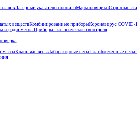
сплавов
Лазерные указатели пропила
Маркировщики
Отрезные ст
чатых веществ
Комбинированные приборы
Коронавирус COVID-
ы и радиометры
Приборы экологического контроля
поверка
ы массы
Крановые весы
Лабораторные весы
Платформенные весы
ания