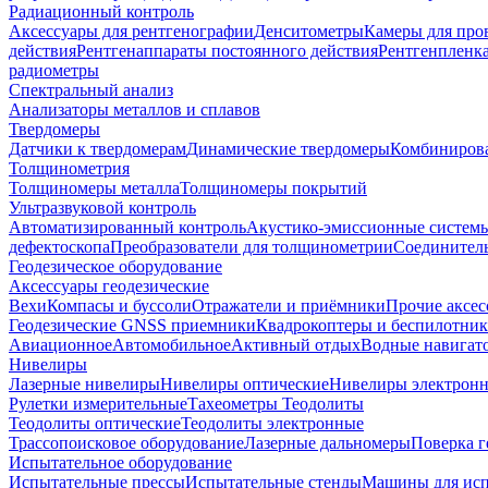
Радиационный контроль
Аксессуары для рентгенографии
Денситометры
Камеры для про
действия
Рентгенаппараты постоянного действия
Рентгенпленк
радиометры
Спектральный анализ
Анализаторы металлов и сплавов
Твердомеры
Датчики к твердомерам
Динамические твердомеры
Комбиниров
Толщинометрия
Толщиномеры металла
Толщиномеры покрытий
Ультразвуковой контроль
Автоматизированный контроль
Акустико-эмиссионные систем
дефектоскопа
Преобразователи для толщинометрии
Соединител
Геодезическое оборудование
Аксессуары геодезические
Вехи
Компасы и буссоли
Отражатели и приёмники
Прочие аксес
Геодезические GNSS приемники
Квадрокоптеры и беспилотни
Авиационное
Автомобильное
Активный отдых
Водные навига
Нивелиры
Лазерные нивелиры
Нивелиры оптические
Нивелиры электрон
Рулетки измерительные
Тахеометры
Теодолиты
Теодолиты оптические
Теодолиты электронные
Трассопоисковое оборудование
Лазерные дальномеры
Поверка г
Испытательное оборудование
Испытательные прессы
Испытательные стенды
Машины для ис