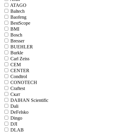
ATAGO
Baltech
Baofeng
BestScope
BMI
Bosch
Bresser
BUEHLER
Burkle
Carl Zeiss
CEM
CENTER
Condtrol
CONOTECH
Craftest
Cкат
DAIHAN Scientific
Dali
DeFelsko
Dingo
DJI
DLAB