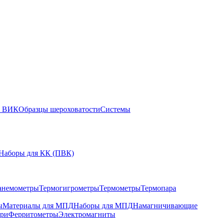
ы ВИК
Образцы шероховатости
Системы
Наборы для КК (ПВК)
анемометры
Термогигрометры
Термометры
Термопара
ы
Материалы для МПД
Наборы для МПД
Намагничивающие
ари
Ферритометры
Электромагниты