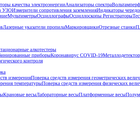
торы качества электроэнергии
Анализаторы спектра
Вольтамперф
в УЗО
Измерители сопротивления заземления
Индикаторы чередо
ание
Мультиметры
Осциллографы
Осциллоскопы
Регистраторы
Тес
ов
Лазерные указатели пропила
Маркировщики
Отрезные станки
П
тационарные алкотестеры
бинированные приборы
Коронавирус COVID-19
Металлодетекто
гического контроля
рка
дств измерения
Поверка средств измерения геометрических вели
ерения температуры
Поверка средств измерения физических вел
сы
Крановые весы
Лабораторные весы
Платформенные весы
Полум