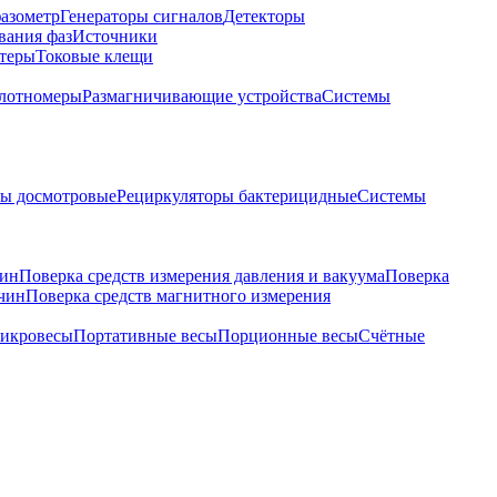
азометр
Генераторы сигналов
Детекторы
вания фаз
Источники
теры
Токовые клещи
лотномеры
Размагничивающие устройства
Системы
ры досмотровые
Рециркуляторы бактерицидные
Системы
чин
Поверка средств измерения давления и вакуума
Поверка
ичин
Поверка средств магнитного измерения
икровесы
Портативные весы
Порционные весы
Счётные