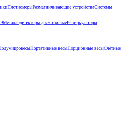
анки
Плотномеры
Размагничивающие устройства
Системы
19
Металлодетекторы досмотровые
Рециркуляторы
Полумикровесы
Портативные весы
Порционные весы
Счётные