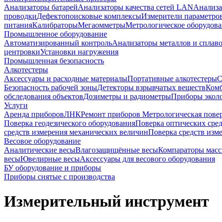
Анализаторы батарей
Анализаторы качества сетей LAN
Анализа
проводки
Дефектопоисковые комплексы
Измерители параметро
питания
Калибраторы
Мегаомметры
Метрологическое оборудов
Промышленное оборудование
Автоматизированный контроль
Анализаторы металлов и сплав
центровки
Установки нагружения
Промышленная безопасность
Алкотестеры
Аксессуары и расходные материалы
Портативные алкотестеры
С
Безопасность рабочей зоны
Детекторы взрывчатых веществ
Ком
обследования объектов
Дозиметры и радиометры
Приборы эколо
Услуги
Аренда приборов
ЛНК
Ремонт приборов
Метрологическая пове
Поверка геодезического оборудования
Поверка оптических сре
средств измерения механических величин
Поверка средств изм
Весовое оборудование
Аналитические весы
Влагозащищённые весы
Компараторы мас
весы
Ювелирные весы
Аксессуары для весового оборудования
БУ оборудование и приборы
Приборы снятые с производства
Измерительный инструмент