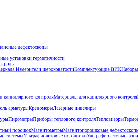
дансные дефектоскопы
ные установки герметичности
нтроль
зеркала
Измерители шероховатости
Комплектующие ВИК
Набор
и капиллярного контроля
Материалы для капиллярного контроля
оль арматуры
Креномеры
Лазерные нивелиры
туры
Пирометры
Приборы теплового контроля
Тепловизоры
Термо
тный порошок
Магнитометры
Магнитопорошковые дефектоскоп
ые системы
Ультрафиолетовые источники
Ультрафиолетовые фон