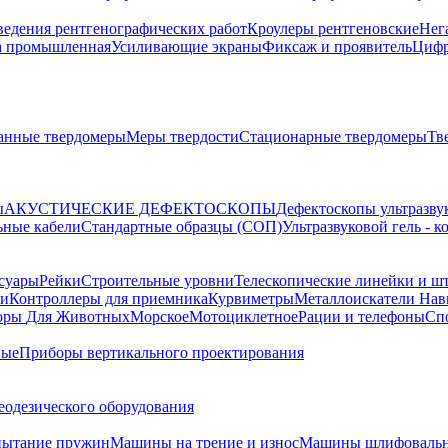
ведения рентгенографических работ
Кроулеры рентгеновские
Нег
а промышленная
Усиливающие экраны
Фиксаж и проявитель
Цифр
анные твердомеры
Меры твердости
Стационарные твердомеры
Тв
ы
АКУСТИЧЕСКИЕ ДЕФЕКТОСКОПЫ
Дефектоскопы ультразву
ьные кабели
Стандартные образцы (СОП)
Ультразвуковой гель - 
суары
Рейки
Строительные уровни
Телескопические линейки и ш
ки
Контроллеры для приемника
Курвиметры
Металлоискатели
Нави
торы
Для Животных
Морское
Мотоциклетное
Рации и телефоны
Сп
ные
Приборы вертикального проектирования
еодезического оборудования
пытание пружин
Машины на трение и износ
Машины шлифовальн