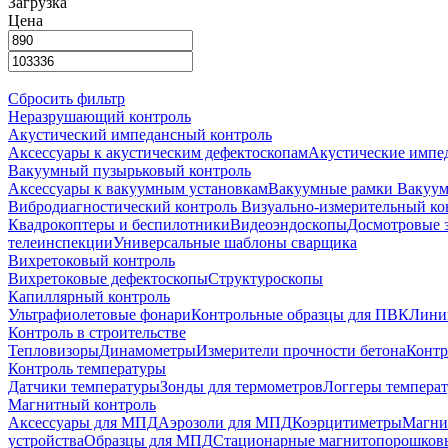
Загрузка
Цена
Сбросить фильтр
Неразрушающий контроль
Акустический импедансный контроль
Аксессуары к акустическим дефектоскопам
Акустические импе
Вакуумный пузырьковый контроль
Аксессуары к вакуумным установкам
Вакуумные рамки
Вакуум
Вибродиагностический контроль
Визуально-измерительный ко
Квадрокоптеры и беспилотники
Видеоэндоскопы
Досмотровые 
телеинспекции
Универсальные шаблоны сварщика
Вихретоковый контроль
Вихретоковые дефектоскопы
Структуроскопы
Капиллярный контроль
Ультрафиолетовые фонари
Контрольные образцы для ПВК
Лини
Контроль в строительстве
Тепловизоры
Динамометры
Измерители прочности бетона
Контр
Контроль температуры
Датчики температуры
Зонды для термометров
Логгеры темпера
Магнитный контроль
Аксессуары для МПД
Аэрозоли для МПД
Коэрцитиметры
Магни
устройства
Образцы для МПД
Стационарные магнитопорошков