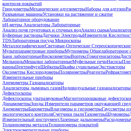
контроля покрытий
Гриндометры
Механические адгезиметры
Наборы для адгезии
Ра
Разрывные машины
Установки на растяжение и сжатие
Лабораторное оборудование
pH-метры
Анализаторы Лабораторные
Анализ почв грунтовых и сточных вод
Анализ сырья
Анализато
Буферные растворы
Датчики Электроды
Измерители Кислотнос
TDS
Лабораторная посуда
Микроскопы
Металлографические
Световые-Оптические
Стереоскопические
Мультипараметровые приборы
Мутномеры
Общелабораторное 
Бани лабораторные
Вискозиметры
Вортекс
Гомогенизаторы
Дист
Мельницы
Мешалки лабораторные
Муфельные печи
Насосы
Пли
ванны
Центрифуги
Шейкеры
Шкафы сушильные
Экстракторы
Оксиметры Кислородомеры
Поляриметры
Реагенты
Рефрактоме
Измерительные приборы
Анемометры
Газоанализаторы
Анализаторы дымовых газов
Индивидуальные газоанализаторы
Дефектоскопы
Дефектоскопы ультразвуковые
Магнитопорошковые дефектоск
Динамометры
Зонды
Измерители параметров окружающей сре
Анемометры
Барометры
Влагомеры и гигрометры
Гауссметры и
экологического контроля
Счетчики пыли
Тахометры
Шумомеры
Измерительный инструмент
Лазерные дальномеры
Расходомеры
Толщиномеры металла
Толщиномеры покрытий
Электроизмерительные приборы