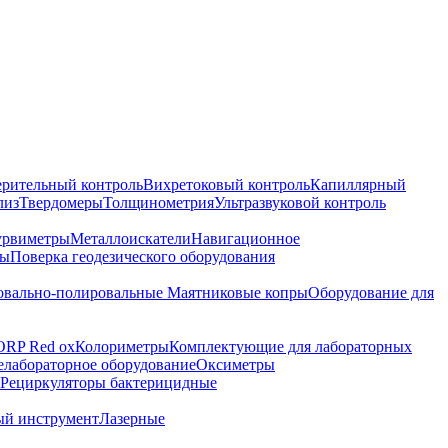
ерительный контроль
Вихретоковый контроль
Капиллярный
лиз
Твердомеры
Толщинометрия
Ультразвуковой контроль
урвиметры
Металлоискатели
Навигационное
ры
Поверка геодезического оборудования
вально-полировальные
Маятниковые копры
Оборудование для
ORP Red ox
Колориметры
Комплектующие для лабораторных
лабораторное оборудование
Оксиметры
Рециркуляторы бактерицидные
ый инструмент
Лазерные