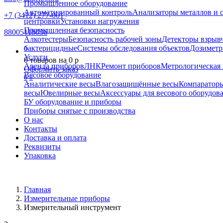
Промышленное оборудование
Автоматизированный контроль
Анализаторы металлов и 
+7 (3412) 277-001
центровки
Установки нагружения
Промышленная безопасность
88005118036
Алкотестеры
Безопасность рабочей зоны
Детекторы взрыв
бактерицидные
Системы обследования объектов
Дозиметр
0
Услуги
0
товаров на
0
p
Аренда приборов
ЛНК
Ремонт приборов
Метрологическая 
Оформить заказ
Весовое оборудование
0
0
Аналитические весы
Влагозащищённые весы
Компаратор
весы
Ювелирные весы
Аксессуары для весового оборудов
БУ оборудование и приборы
Приборы снятые с производства
О нас
Контакты
Доставка и оплата
Реквизиты
Упаковка
Главная
Измерительные приборы
Измерительный инструмент