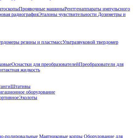
атоскопы
Проявочные машины
Рентгенаппараты импульсного
овая радиография
Эталоны чувствительности
Дозиметры и
ердомеры резины и пластмасс
Ультразвуковой твердомер
ковые
Оснастки для преобразователей
Преобразователи для
контактная жидкость
танги
Штативы
гационное оборудование
ортивное
Эхолоты
о-полировальные
Маятниковые копры
Оборудование для