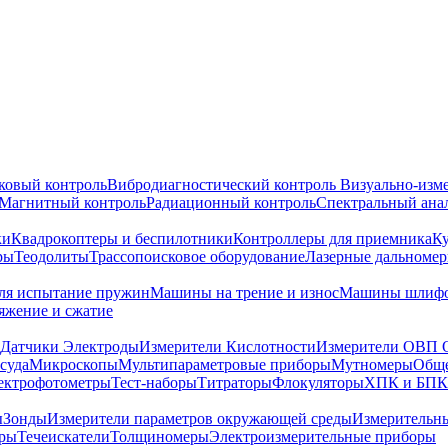
ковый контроль
Вибродиагностический контроль
Визуально-изм
Магнитный контроль
Радиационный контроль
Спектральный ана
ки
Квадрокоптеры и беспилотники
Контроллеры для приемника
К
ры
Теодолиты
Трассопоисковое оборудование
Лазерные дальноме
я испытание пружин
Машины на трение и износ
Машины шлифо
тяжение и сжатие
Датчики Электроды
Измерители Кислотности
Измерители ОВП 
суда
Микроскопы
Мультипараметровые приборы
Мутномеры
Обще
ектрофотометры
Тест-наборы
Титраторы
Флокуляторы
ХПК и БПК
ы
Зонды
Измерители параметров окружающей среды
Измерительн
тры
Течеискатели
Толщиномеры
Электроизмерительные приборы