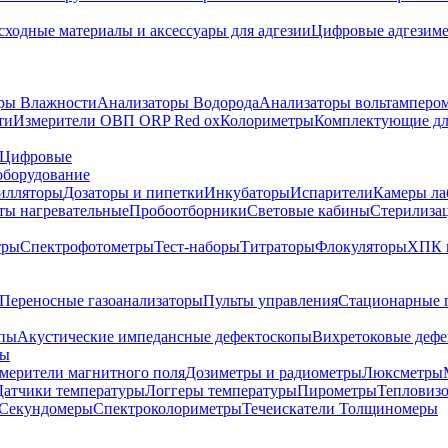
сходные материалы и аксессуары для адгезии
Цифровые адгезим
ры Влажности
Анализаторы Водорода
Анализаторы вольтамперо
ти
Измерители ОВП ORP Red ox
Колориметры
Комплектующие дл
Цифровые
оборудование
илляторы
Дозаторы и пипетки
Инкубаторы
Испарители
Камеры ла
ты нагревательные
Пробоотборники
Световые кабины
Стерилиза
тры
Спектрофотометры
Тест-наборы
Титраторы
Флокуляторы
ХПК 
Переносные газоанализаторы
Пульты управления
Стационарные 
опы
Акустические импедансные дефектоскопы
Вихретоковые дефе
ды
змерители магнитного поля
Дозиметры и радиометры
Люксметры
Датчики температуры
Логгеры температуры
Пирометры
Тепловиз
Секундомеры
Спектроколориметры
Течеискатели
Толщиномеры