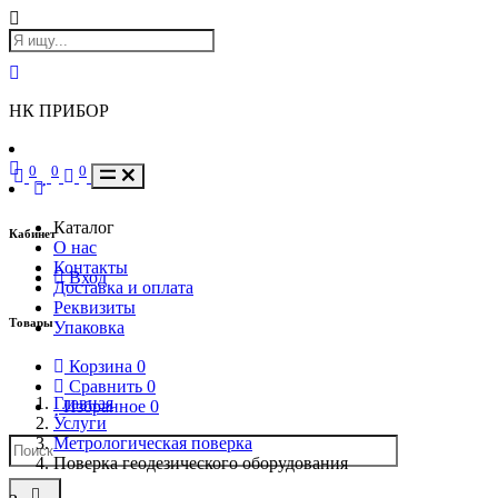
НК ПРИБОР
0
0
0
Каталог
Кабинет
О нас
Контакты
Вход
Доставка и оплата
Реквизиты
Товары
Упаковка
Корзина
0
Сравнить
0
Главная
Избранное
0
Услуги
Метрологическая поверка
Поверка геодезического оборудования