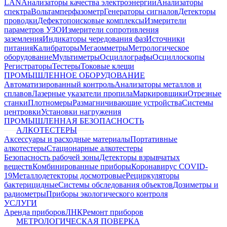
LAN
Анализаторы качества электроэнергии
Анализаторы
спектра
Вольтамперфазометр
Генераторы сигналов
Детекторы
проводки
Дефектопоисковые комплексы
Измерители
параметров УЗО
Измерители сопротивления
заземления
Индикаторы чередования фаз
Источники
питания
Калибраторы
Мегаомметры
Метрологическое
оборудование
Мультиметры
Осциллографы
Осциллоскопы
Регистраторы
Тестеры
Токовые клещи
ПРОМЫШЛЕННОЕ ОБОРУДОВАНИЕ
Автоматизированный контроль
Анализаторы металлов и
сплавов
Лазерные указатели пропила
Маркировщики
Отрезные
станки
Плотномеры
Размагничивающие устройства
Системы
центровки
Установки нагружения
ПРОМЫШЛЕННАЯ БЕЗОПАСНОСТЬ
АЛКОТЕСТЕРЫ
Аксессуары и расходные материалы
Портативные
алкотестеры
Стационарные алкотестеры
Безопасность рабочей зоны
Детекторы взрывчатых
веществ
Комбинированные приборы
Коронавирус COVID-
19
Металлодетекторы досмотровые
Рециркуляторы
бактерицидные
Системы обследования объектов
Дозиметры и
радиометры
Приборы экологического контроля
УСЛУГИ
Аренда приборов
ЛНК
Ремонт приборов
МЕТРОЛОГИЧЕСКАЯ ПОВЕРКА