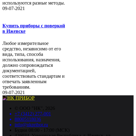
используются разные методы.
09-07-2021
Купить приборы с поверкой
в Ижевске
Любое измерительное
средство, независимо от его
вида, типа, способа
использования, назначения,
должно сопровождаться
документацией,
соответствовать стандартам и
отвечать заявленным
требованиям.
09-07-2021
©
ООО "НК"
, 2026
+7 (3412) 277-001
88005118036
info@nkpribor.ru
Будни 08:00 - 17:00 (МСК)
426034, Удмуртская Республика, г. Ижевск, ул.