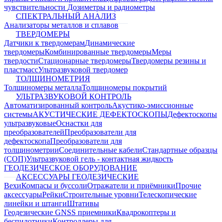
чувствительности
Дозиметры и радиометры
СПЕКТРАЛЬНЫЙ АНАЛИЗ
Анализаторы металлов и сплавов
ТВЕРДОМЕРЫ
Датчики к твердомерам
Динамические
твердомеры
Комбинированные твердомеры
Меры
твердости
Стационарные твердомеры
Твердомеры резины и
пластмасс
Ультразвуковой твердомер
ТОЛЩИНОМЕТРИЯ
Толщиномеры металла
Толщиномеры покрытий
УЛЬТРАЗВУКОВОЙ КОНТРОЛЬ
Автоматизированный контроль
Акустико-эмиссионные
системы
АКУСТИЧЕСКИЕ ДЕФЕКТОСКОПЫ
Дефектоскопы
ультразвуковые
Оснастки для
преобразователей
Преобразователи для
дефектоскопа
Преобразователи для
толщинометрии
Соединительные кабели
Стандартные образцы
(СОП)
Ультразвуковой гель - контактная жидкость
ГЕОДЕЗИЧЕСКОЕ ОБОРУДОВАНИЕ
АКСЕССУАРЫ ГЕОДЕЗИЧЕСКИЕ
Вехи
Компасы и буссоли
Отражатели и приёмники
Прочие
аксессуары
Рейки
Строительные уровни
Телескопические
линейки и штанги
Штативы
Геодезические GNSS приемники
Квадрокоптеры и
беспилотники
Контроллеры для