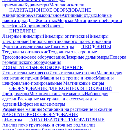
приемника
Курвиметры
Металлоискатели
НАВИГАЦИОННОЕ ОБОРУДОВАНИЕ
Авиационное
Автомобильное
Активный отдых
Водные
навигаторы
Для Животных
Морское
Мотоциклетное
Рации и
телефоны
Спортивное
Эхолоты
НИВЕЛИРЫ
Лазерные нивелиры
Нивелиры оптические
Нивелиры
электронные
Приборы вертикального проектирования
Рулетки измерительные
Тахеометры
ТЕОДОЛИТЫ
Теодолиты оптические
Теодолиты электронные
Трассопоисковое оборудование
Лазерные дальномеры
Поверка
геодезического оборудования
ИСПЫТАТЕЛЬНОЕ ОБОРУДОВАНИЕ
Испытательные прессы
Испытательные стенды
Машины для
испытание пружин
Машины на трение и износ
Машины
шлифовально-полировальные
Маятниковые копры
ОБОРУДОВАНИЕ ДЛЯ КОНТРОЛЯ ПОКРЫТИЙ
Гриндометры
Механические адгезиметры
Наборы для
адгезии
Расходные материалы и аксессуары для
адгезии
Цифровые адгезиметры
Разрывные машины
Установки на растяжение и сжатие
ЛАБОРАТОРНОЕ ОБОРУДОВАНИЕ
pH-метры
АНАЛИЗАТОРЫ ЛАБОРАТОРНЫЕ
Анализ почв грунтовых и сточных вод
Анализ