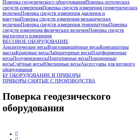
Поверка геодезического оборудования
Поверка оптических
средств измерения
Поверка средств измерения геометрических
величин
Поверка средств измерения давления и
вакуума
Поверка средств измерения механических
величин
Поверка средств измерения температуры
Поверка
средств измерения физических величин
Поверка средств
магнитного измерения
ВЕСОВОЕ ОБОРУДОВАНИЕ
Аналитические весы
Влагозащищённые весы
Компараторы
массы
Крановые весы
Лабораторные весы
Платформенные
весы
Полумикровесы
Портативные весы
Порционные
весы
Счётные весы
Ювелирные весы
Аксессуары для весового
оборудования
БУ ОБОРУДОВАНИЕ И ПРИБОРЫ
ПРИБОРЫ СНЯТЫЕ С ПРОИЗВОДСТВА
Поверка геодезического
оборудования