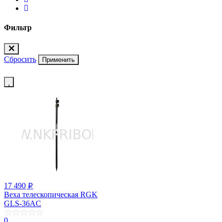
Фильтр
Сбросить
Применить
17 490
p
Веха телескопическая RGK
GLS-36AC
0