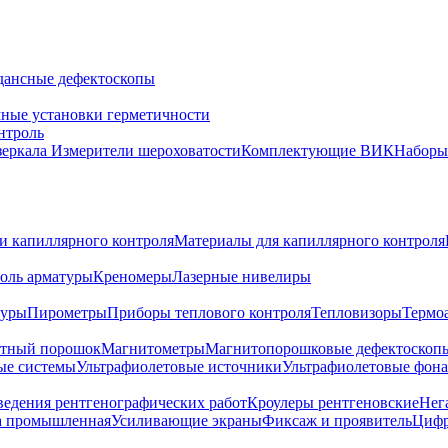
дансные дефектоскопы
ные установки герметичности
нтроль
зеркала
Измерители шероховатости
Комплектующие ВИК
Набор
и капиллярного контроля
Материалы для капиллярного контроля
оль арматуры
Креномеры
Лазерные нивелиры
туры
Пирометры
Приборы теплового контроля
Тепловизоры
Термо
тный порошок
Магнитометры
Магнитопорошковые дефектоскоп
ые системы
Ультрафиолетовые источники
Ультрафиолетовые фон
ведения рентгенографических работ
Кроулеры рентгеновские
Нег
а промышленная
Усиливающие экраны
Фиксаж и проявитель
Цифр