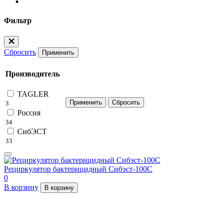
Фильтр
Сбросить
Применить
Производитель
TAGLER
3
Россия
34
СибЭСТ
33
Рециркулятор бактерицидный Сибэст-100С
0
В корзину
В корзину