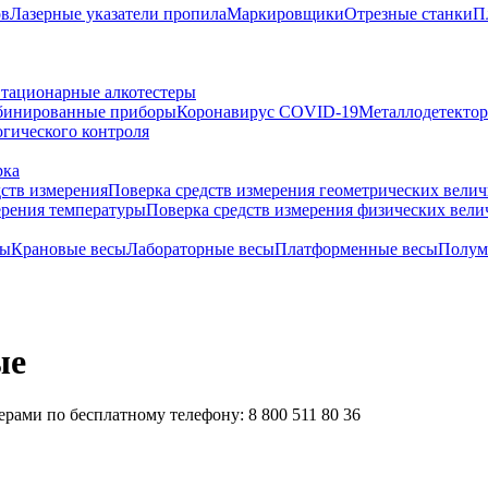
ов
Лазерные указатели пропила
Маркировщики
Отрезные станки
П
тационарные алкотестеры
бинированные приборы
Коронавирус COVID-19
Металлодетекто
гического контроля
рка
дств измерения
Поверка средств измерения геометрических вели
ерения температуры
Поверка средств измерения физических вел
сы
Крановые весы
Лабораторные весы
Платформенные весы
Полум
ые
рами по бесплатному телефону: 8 800 511 80 36