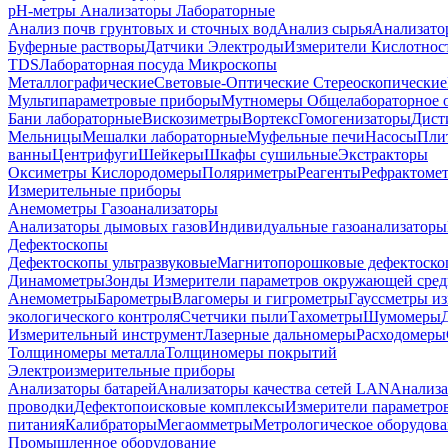
pH-метры
Анализаторы Лабораторные
Анализ почв грунтовых и сточных вод
Анализ сырья
Анализато
Буферные растворы
Датчики Электроды
Измерители Кислотнос
TDS
Лабораторная посуда
Микроскопы
Металлографические
Световые-Оптические
Стереоскопические
Мультипараметровые приборы
Мутномеры
Общелабораторное 
Бани лабораторные
Вискозиметры
Вортекс
Гомогенизаторы
Дист
Мельницы
Мешалки лабораторные
Муфельные печи
Насосы
Пли
ванны
Центрифуги
Шейкеры
Шкафы сушильные
Экстракторы
Оксиметры Кислородомеры
Поляриметры
Реагенты
Рефрактоме
Измерительные приборы
Анемометры
Газоанализаторы
Анализаторы дымовых газов
Индивидуальные газоанализаторы
Дефектоскопы
Дефектоскопы ультразвуковые
Магнитопорошковые дефектоск
Динамометры
Зонды
Измерители параметров окружающей сре
Анемометры
Барометры
Влагомеры и гигрометры
Гауссметры и
экологического контроля
Счетчики пыли
Тахометры
Шумомеры
Измерительный инструмент
Лазерные дальномеры
Расходомеры
Толщиномеры металла
Толщиномеры покрытий
Электроизмерительные приборы
Анализаторы батарей
Анализаторы качества сетей LAN
Анализа
проводки
Дефектопоисковые комплексы
Измерители параметро
питания
Калибраторы
Мегаомметры
Метрологическое оборудов
Промышленное оборудование