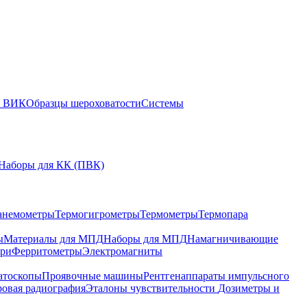
ы ВИК
Образцы шероховатости
Системы
Наборы для КК (ПВК)
анемометры
Термогигрометры
Термометры
Термопара
ы
Материалы для МПД
Наборы для МПД
Намагничивающие
ари
Ферритометры
Электромагниты
атоскопы
Проявочные машины
Рентгенаппараты импульсного
овая радиография
Эталоны чувствительности
Дозиметры и