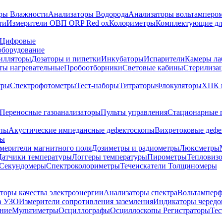
ры Влажности
Анализаторы Водорода
Анализаторы вольтамперо
ти
Измерители ОВП ORP Red ox
Колориметры
Комплектующие дл
Цифровые
оборудование
илляторы
Дозаторы и пипетки
Инкубаторы
Испарители
Камеры ла
ты нагревательные
Пробоотборники
Световые кабины
Стерилиза
тры
Спектрофотометры
Тест-наборы
Титраторы
Флокуляторы
ХПК 
Переносные газоанализаторы
Пульты управления
Стационарные 
опы
Акустические импедансные дефектоскопы
Вихретоковые дефе
ды
змерители магнитного поля
Дозиметры и радиометры
Люксметры
Датчики температуры
Логгеры температуры
Пирометры
Тепловиз
Секундомеры
Спектроколориметры
Течеискатели
Толщиномеры
торы качества электроэнергии
Анализаторы спектра
Вольтамперф
в УЗО
Измерители сопротивления заземления
Индикаторы чередо
ание
Мультиметры
Осциллографы
Осциллоскопы
Регистраторы
Тес