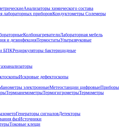
метрические
Анализаторы химического состава
я лабораторных приборов
Кондуктометры Солемеры
бораторные
Колбонагреватели
Лабораторная мебель
ция и дезинфекция
Термостаты
Ультразвуковые
и БПК
Рециркуляторы бактерицидные
газоанализаторы
ктоскопы
Искровые дефектоскопы
Манометры электронные
Метеостанции цифровые
Приборы
оры
Термоанемометры
Термогигрометры
Термометры
азометр
Генераторы сигналов
Детекторы
вания фаз
Источники
теры
Токовые клещи