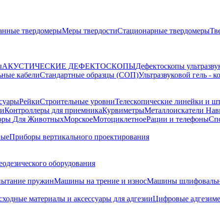
анные твердомеры
Меры твердости
Стационарные твердомеры
Тв
ы
АКУСТИЧЕСКИЕ ДЕФЕКТОСКОПЫ
Дефектоскопы ультразву
ьные кабели
Стандартные образцы (СОП)
Ультразвуковой гель - 
суары
Рейки
Строительные уровни
Телескопические линейки и ш
ки
Контроллеры для приемника
Курвиметры
Металлоискатели
Нави
торы
Для Животных
Морское
Мотоциклетное
Рации и телефоны
Сп
ные
Приборы вертикального проектирования
еодезического оборудования
пытание пружин
Машины на трение и износ
Машины шлифовальн
сходные материалы и аксессуары для адгезии
Цифровые адгезим