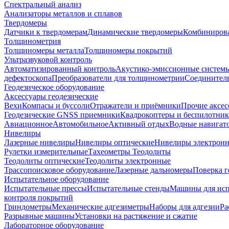
Спектральный анализ
Анализаторы металлов и сплавов
Твердомеры
Датчики к твердомерам
Динамические твердомеры
Комбиниров
Толщинометрия
Толщиномеры металла
Толщиномеры покрытий
Ультразвуковой контроль
Автоматизированный контроль
Акустико-эмиссионные систем
дефектоскопа
Преобразователи для толщинометрии
Соединител
Геодезическое оборудование
Аксессуары геодезические
Вехи
Компасы и буссоли
Отражатели и приёмники
Прочие аксес
Геодезические GNSS приемники
Квадрокоптеры и беспилотни
Авиационное
Автомобильное
Активный отдых
Водные навига
Нивелиры
Лазерные нивелиры
Нивелиры оптические
Нивелиры электрон
Рулетки измерительные
Тахеометры
Теодолиты
Теодолиты оптические
Теодолиты электронные
Трассопоисковое оборудование
Лазерные дальномеры
Поверка г
Испытательное оборудование
Испытательные прессы
Испытательные стенды
Машины для ис
контроля покрытий
Гриндометры
Механические адгезиметры
Наборы для адгезии
Ра
Разрывные машины
Установки на растяжение и сжатие
Лабораторное оборудование