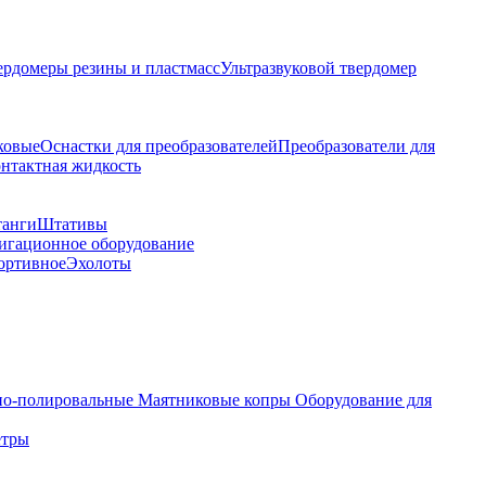
ердомеры резины и пластмасс
Ультразвуковой твердомер
ковые
Оснастки для преобразователей
Преобразователи для
контактная жидкость
танги
Штативы
гационное оборудование
ортивное
Эхолоты
о-полировальные
Маятниковые копры
Оборудование для
етры