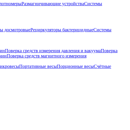
лотномеры
Размагничивающие устройства
Системы
ры досмотровые
Рециркуляторы бактерицидные
Системы
чин
Поверка средств измерения давления и вакуума
Поверка
ичин
Поверка средств магнитного измерения
икровесы
Портативные весы
Порционные весы
Счётные