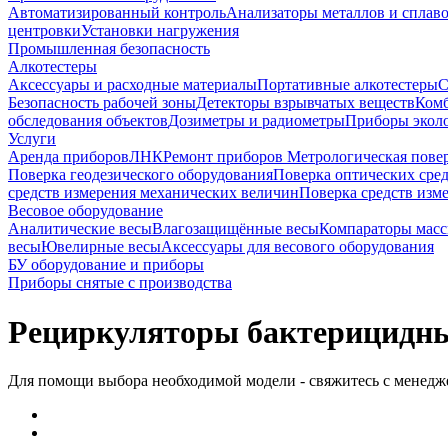
Автоматизированный контроль
Анализаторы металлов и сплав
центровки
Установки нагружения
Промышленная безопасность
Алкотестеры
Аксессуары и расходные материалы
Портативные алкотестеры
С
Безопасность рабочей зоны
Детекторы взрывчатых веществ
Ком
обследования объектов
Дозиметры и радиометры
Приборы эколо
Услуги
Аренда приборов
ЛНК
Ремонт приборов
Метрологическая пове
Поверка геодезического оборудования
Поверка оптических сре
средств измерения механических величин
Поверка средств изм
Весовое оборудование
Аналитические весы
Влагозащищённые весы
Компараторы мас
весы
Ювелирные весы
Аксессуары для весового оборудования
БУ оборудование и приборы
Приборы снятые с производства
Рециркуляторы бактерицидн
Для помощи выбора необходимой модели - свяжитесь с менедже