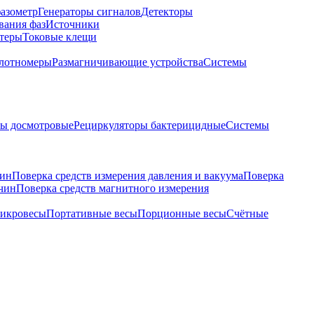
азометр
Генераторы сигналов
Детекторы
вания фаз
Источники
теры
Токовые клещи
лотномеры
Размагничивающие устройства
Системы
ры досмотровые
Рециркуляторы бактерицидные
Системы
чин
Поверка средств измерения давления и вакуума
Поверка
ичин
Поверка средств магнитного измерения
икровесы
Портативные весы
Порционные весы
Счётные