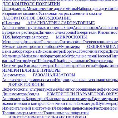
ДЛЯ КОНТРОЛЯ ПОКРЫТИЙ
Гриндометры
Механические адгезиметры
Наборы для адгезии
Ра
Разрывные машины
Установки на растяжение и сжатие
ЛАБОРАТОРНОЕ ОБОРУДОВАНИЕ
pH-метры
АНАЛИЗАТОРЫ ЛАБОРАТОРНЫЕ
Анализ почв грунтовых и сточных вод
Анализ сырья
Анализато
Буферные растворы
Датчики Электроды
Измерители Кислотнос
TDS
Лабораторная посуда
МИКРОСКОПЫ
Металлографические
Световые-Оптические
Стереоскопические
Мультипараметровые приборы
Мутномеры
ОБЩЕЛАБОРАТ
Бани лабораторные
Вискозиметры
Вортекс
Гомогенизаторы
Дист
Мельницы
Мешалки лабораторные
Муфельные печи
Насосы
Пли
ванны
Центрифуги
Шейкеры
Шкафы сушильные
Экстракторы
Оксиметры Кислородомеры
Поляриметры
Реагенты
Рефрактоме
ИЗМЕРИТЕЛЬНЫЕ ПРИБОРЫ
Анемометры
ГАЗОАНАЛИЗАТОРЫ
Анализаторы дымовых газов
Индивидуальные газоанализаторы
ДЕФЕКТОСКОПЫ
Дефектоскопы ультразвуковые
Магнитопорошковые дефектоск
Динамометры
Зонды
ИЗМЕРИТЕЛИ ПАРАМЕТРОВ ОКР
Анемометры
Барометры
Влагомеры и гигрометры
Гауссметры и
экологического контроля
Счетчики пыли
Тахометры
Шумомеры
Измерительный инструмент
Лазерные дальномеры
Расходомеры
Толщиномеры металла
Толщиномеры покрытий
ЭЛЕКТРОИЗМЕРИТЕЛЬНЫЕ ПРИБОРЫ