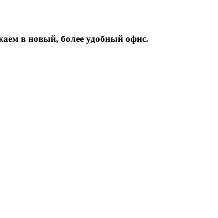
жаем
в
новый,
более
удобный
офис.