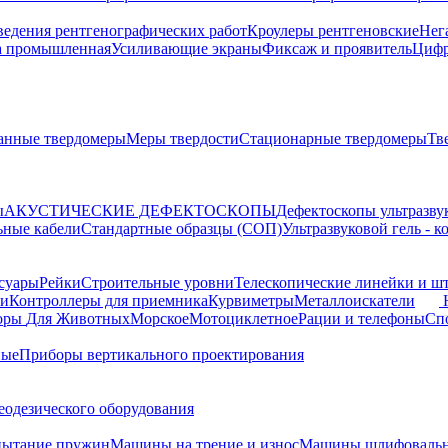
ведения рентгенографических работ
Кроулеры рентгеновские
Нег
а промышленная
Усиливающие экраны
Фиксаж и проявитель
Цифр
анные твердомеры
Меры твердости
Стационарные твердомеры
Тв
ы
АКУСТИЧЕСКИЕ ДЕФЕКТОСКОПЫ
Дефектоскопы ультразву
ьные кабели
Стандартные образцы (СОП)
Ультразвуковой гель - 
суары
Рейки
Строительные уровни
Телескопические линейки и ш
ки
Контроллеры для приемника
Курвиметры
Металлоискатели
торы
Для Животных
Морское
Мотоциклетное
Рации и телефоны
Сп
ные
Приборы вертикального проектирования
еодезического оборудования
пытание пружин
Машины на трение и износ
Машины шлифовальн