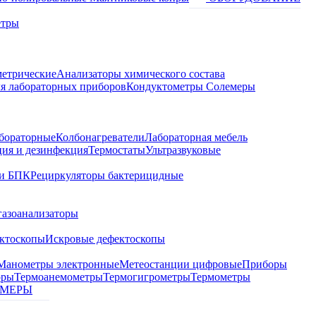
етры
метрические
Анализаторы химического состава
я лабораторных приборов
Кондуктометры Солемеры
бораторные
Колбонагреватели
Лабораторная мебель
ция и дезинфекция
Термостаты
Ультразвуковые
и БПК
Рециркуляторы бактерицидные
газоанализаторы
ктоскопы
Искровые дефектоскопы
Манометры электронные
Метеостанции цифровые
Приборы
оры
Термоанемометры
Термогигрометры
Термометры
МЕРЫ