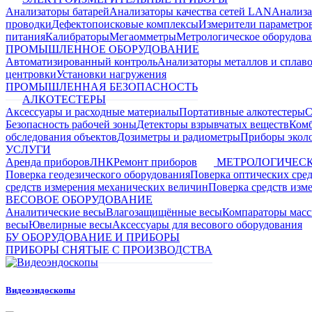
Анализаторы батарей
Анализаторы качества сетей LAN
Анализа
проводки
Дефектопоисковые комплексы
Измерители параметро
питания
Калибраторы
Мегаомметры
Метрологическое оборудов
ПРОМЫШЛЕННОЕ ОБОРУДОВАНИЕ
Автоматизированный контроль
Анализаторы металлов и сплав
центровки
Установки нагружения
ПРОМЫШЛЕННАЯ БЕЗОПАСНОСТЬ
АЛКОТЕСТЕРЫ
Аксессуары и расходные материалы
Портативные алкотестеры
С
Безопасность рабочей зоны
Детекторы взрывчатых веществ
Ком
обследования объектов
Дозиметры и радиометры
Приборы эколо
УСЛУГИ
Аренда приборов
ЛНК
Ремонт приборов
МЕТРОЛОГИЧЕСК
Поверка геодезического оборудования
Поверка оптических сре
средств измерения механических величин
Поверка средств изм
ВЕСОВОЕ ОБОРУДОВАНИЕ
Аналитические весы
Влагозащищённые весы
Компараторы мас
весы
Ювелирные весы
Аксессуары для весового оборудования
БУ ОБОРУДОВАНИЕ И ПРИБОРЫ
ПРИБОРЫ СНЯТЫЕ С ПРОИЗВОДСТВА
Видеоэндоскопы