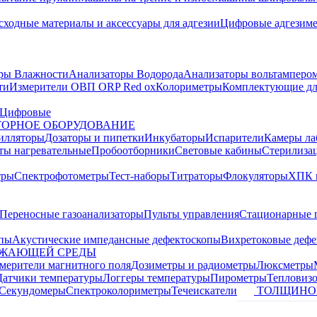
сходные материалы и аксессуары для адгезии
Цифровые адгезим
ры Влажности
Анализаторы Водорода
Анализаторы вольтамперо
ти
Измерители ОВП ORP Red ox
Колориметры
Комплектующие дл
Цифровые
ОРНОЕ ОБОРУДОВАНИЕ
илляторы
Дозаторы и пипетки
Инкубаторы
Испарители
Камеры ла
ты нагревательные
Пробоотборники
Световые кабины
Стерилиза
тры
Спектрофотометры
Тест-наборы
Титраторы
Флокуляторы
ХПК 
Переносные газоанализаторы
Пульты управления
Стационарные 
опы
Акустические импедансные дефектоскопы
Вихретоковые дефе
УЖАЮЩЕЙ СРЕДЫ
змерители магнитного поля
Дозиметры и радиометры
Люксметры
Датчики температуры
Логгеры температуры
Пирометры
Тепловиз
Секундомеры
Спектроколориметры
Течеискатели
ТОЛЩИНО