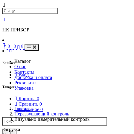
НК ПРИБОР
0
0
0
Каталог
Кабинет
О нас
Контакты
Вход
Доставка и оплата
Реквизиты
Товары
Упаковка
Корзина
0
Сравнить
0
Главная
Избранное
0
Неразрушающий контроль
Визуально-измерительный контроль
Загрузка