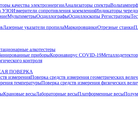
торы качества электроэнергии
Анализаторы спектра
Вольтамперф
в УЗО
Измерители сопротивления заземления
Индикаторы чередо
ание
Мультиметры
Осциллографы
Осциллоскопы
Регистраторы
Тес
ов
Лазерные указатели пропила
Маркировщики
Отрезные станки
П
тационарные алкотестеры
бинированные приборы
Коронавирус COVID-19
Металлодетекто
гического контроля
АЯ ПОВЕРКА
дств измерения
Поверка средств измерения геометрических вели
ерения температуры
Поверка средств измерения физических вел
сы
Крановые весы
Лабораторные весы
Платформенные весы
Полум