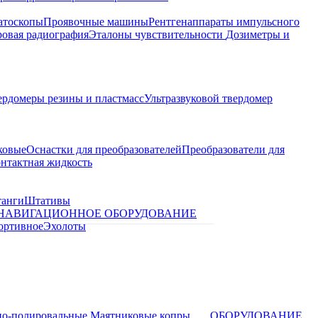
атоскопы
Проявочные машины
Рентгенаппараты импульсного
овая радиография
Эталоны чувствительности
Дозиметры и
ердомеры резины и пластмасс
Ультразвуковой твердомер
ковые
Оснастки для преобразователей
Преобразователи для
контактная жидкость
танги
Штативы
НАВИГАЦИОННОЕ ОБОРУДОВАНИЕ
ортивное
Эхолоты
о-полировальные
Маятниковые копры
ОБОРУДОВАНИЕ