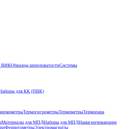
ы ВИК
Образцы шероховатости
Системы
Наборы для КК (ПВК)
анемометры
Термогигрометры
Термометры
Термопара
ы
Материалы для МПД
Наборы для МПД
Намагничивающие
ари
Ферритометры
Электромагниты