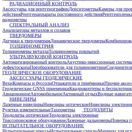
РАДИАЦИОННЫЙ КОНТРОЛЬ
Аксессуары для рентгенографии
Денситометры
Камеры для про
действия
Рентгенаппараты постоянного действия
Рентгенпленк
радиометры
СПЕКТРАЛЬНЫЙ АНАЛИЗ
Анализаторы металлов и сплавов
ТВЕРДОМЕРЫ
Датчики к твердомерам
Динамические твердомеры
Комбиниров
ТОЛЩИНОМЕТРИЯ
Толщиномеры металла
Толщиномеры покрытий
УЛЬТРАЗВУКОВОЙ КОНТРОЛЬ
Автоматизированный контроль
Акустико-эмиссионные систем
дефектоскопа
Преобразователи для толщинометрии
Соединител
ГЕОДЕЗИЧЕСКОЕ ОБОРУДОВАНИЕ
АКСЕССУАРЫ ГЕОДЕЗИЧЕСКИЕ
Вехи
Компасы и буссоли
Отражатели и приёмники
Прочие аксес
Геодезические GNSS приемники
Квадрокоптеры и беспилотни
Авиационное
Автомобильное
Активный отдых
Водные навига
НИВЕЛИРЫ
Лазерные нивелиры
Нивелиры оптические
Нивелиры электрон
Рулетки измерительные
Тахеометры
ТЕОДОЛИТЫ
Теодолиты оптические
Теодолиты электронные
Трассопоисковое оборудование
Лазерные дальномеры
Поверка г
ИСПЫТАТЕЛЬНОЕ ОБОРУДОВАНИЕ
Испытательные прессы
Испытательные стенды
Машины для ис