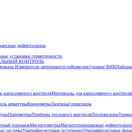
дансные дефектоскопы
ные установки герметичности
ЕЛЬНЫЙ КОНТРОЛЬ
зеркала
Измерители шероховатости
Комплектующие ВИК
Набор
и капиллярного контроля
Материалы для капиллярного контроля
оль арматуры
Креномеры
Лазерные нивелиры
туры
Пирометры
Приборы теплового контроля
Тепловизоры
Термо
тный порошок
Магнитометры
Магнитопорошковые дефектоскоп
ые системы
Ультрафиолетовые источники
Ультрафиолетовые фон