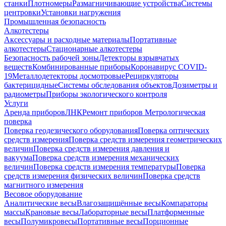
станки
Плотномеры
Размагничивающие устройства
Системы
центровки
Установки нагружения
Промышленная безопасность
Алкотестеры
Аксессуары и расходные материалы
Портативные
алкотестеры
Стационарные алкотестеры
Безопасность рабочей зоны
Детекторы взрывчатых
веществ
Комбинированные приборы
Коронавирус COVID-
19
Металлодетекторы досмотровые
Рециркуляторы
бактерицидные
Системы обследования объектов
Дозиметры и
радиометры
Приборы экологического контроля
Услуги
Аренда приборов
ЛНК
Ремонт приборов
Метрологическая
поверка
Поверка геодезического оборудования
Поверка оптических
средств измерения
Поверка средств измерения геометрических
величин
Поверка средств измерения давления и
вакуума
Поверка средств измерения механических
величин
Поверка средств измерения температуры
Поверка
средств измерения физических величин
Поверка средств
магнитного измерения
Весовое оборудование
Аналитические весы
Влагозащищённые весы
Компараторы
массы
Крановые весы
Лабораторные весы
Платформенные
весы
Полумикровесы
Портативные весы
Порционные