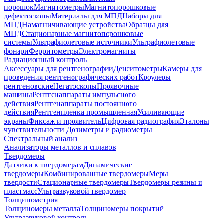
порошок
Магнитометры
Магнитопорошковые
дефектоскопы
Материалы для МПД
Наборы для
МПД
Намагничивающие устройства
Образцы для
МПД
Стационарные магнитопорошковые
системы
Ультрафиолетовые источники
Ультрафиолетовые
фонари
Ферритометры
Электромагниты
Радиационный контроль
Аксессуары для рентгенографии
Денситометры
Камеры для
проведения рентгенографических работ
Кроулеры
рентгеновские
Негатоскопы
Проявочные
машины
Рентгенаппараты импульсного
действия
Рентгенаппараты постоянного
действия
Рентгенпленка промышленная
Усиливающие
экраны
Фиксаж и проявитель
Цифровая радиография
Эталоны
чувствительности
Дозиметры и радиометры
Спектральный анализ
Анализаторы металлов и сплавов
Твердомеры
Датчики к твердомерам
Динамические
твердомеры
Комбинированные твердомеры
Меры
твердости
Стационарные твердомеры
Твердомеры резины и
пластмасс
Ультразвуковой твердомер
Толщинометрия
Толщиномеры металла
Толщиномеры покрытий
Ультразвуковой контроль