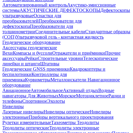
Автоматизированный контроль
Акустико-эмиссионные
системы
АКУСТИЧЕСКИЕ ДЕФЕКТОСКОПЫ
Дефектоскопы
ультразвуковые
Оснастки для
преобразователей
Преобразователи для
дефектоскопа
Преобразователи для
толщинометрии
Соединительные кабели
Стандартные образцы
(СОП)
Ультразвуковой гель - контактная жидкость
Геодезическое оборудование
Аксессуары геодезические
Вехи
Компасы и буссоли
Отражатели и приёмники
Прочие
аксессуары
Рейки
Строительные уровни
Телескопические
линейки и штанги
Штативы
Геодезические GNSS приемники
Квадрокоптеры и
беспилотники
Контроллеры для
приемника
Курвиметры
Металлоискатели
Навигационное
оборудование
Авиационное
Автомобильное
Активный отдых
Водные
навигаторы
Для Животных
Морское
Мотоциклетное
Рации и
телефоны
Спортивное
Эхолоты
Нивелиры
Лазерные нивелиры
Нивелиры оптические
Нивелиры
электронные
Приборы вертикального проектирования
Рулетки измерительные
Тахеометры
Теодолиты
Теодолиты оптические
Теодолиты электронные