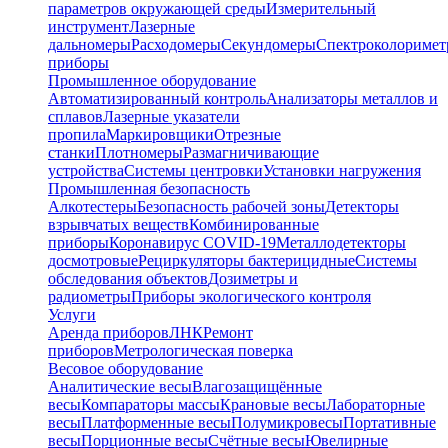
параметров окружающей среды
Измерительный
инструмент
Лазерные
дальномеры
Расходомеры
Секундомеры
Спектроколориме
приборы
Промышленное оборудование
Автоматизированный контроль
Анализаторы металлов и
сплавов
Лазерные указатели
пропила
Маркировщики
Отрезные
станки
Плотномеры
Размагничивающие
устройства
Системы центровки
Установки нагружения
Промышленная безопасность
Алкотестеры
Безопасность рабочей зоны
Детекторы
взрывчатых веществ
Комбинированные
приборы
Коронавирус COVID-19
Металлодетекторы
досмотровые
Рециркуляторы бактерицидные
Системы
обследования объектов
Дозиметры и
радиометры
Приборы экологического контроля
Услуги
Аренда приборов
ЛНК
Ремонт
приборов
Метрологическая поверка
Весовое оборудование
Аналитические весы
Влагозащищённые
весы
Компараторы массы
Крановые весы
Лабораторные
весы
Платформенные весы
Полумикровесы
Портативные
весы
Порционные весы
Счётные весы
Ювелирные