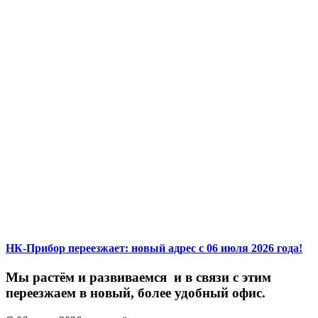
НК-Прибор переезжает: новый адрес с 06 июля 2026 года!
М
ы
растём
и
развиваемся
и
в
связи
с
этим
переезжаем
в
новый,
более
удобный
офис.