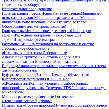
Трассопоисковое оборудование
Лазерные дальномеры
Поверка
геодезического оборудования
Испытательное оборудование
Испытательные прессы
Испытательные стенды
Машины для
испытание пружин
Машины на трение и износ
Машины
шлифовально-полировальные
Маятниковые копры
Оборудование для контроля покрытий
Гриндометры
Механические адгезиметры
Наборы для
адгезии
Расходные материалы и аксессуары для
адгезии
Цифровые адгезиметры
Разрывные машины
Установки на растяжение и сжатие
Лабораторное оборудование
pH-метры
Анализаторы Лабораторные
Анализ почв грунтовых и сточных вод
Анализ
сырья
Анализаторы Влажности
Анализаторы
Водорода
Анализаторы вольтамперометрические
Анализаторы
химического состава
Буферные растворы
Датчики Электроды
Измерители
Кислотности
Измерители ОВП ORP Red
ox
Колориметры
Комплектующие для лабораторных
приборов
Кондуктометры Солемеры TDS
Лабораторная посуда
Микроскопы
Металлографические
Световые-Оптические
Стереоскопические
Цифровые
Мультипараметровые приборы
Мутномеры
Общелабораторное