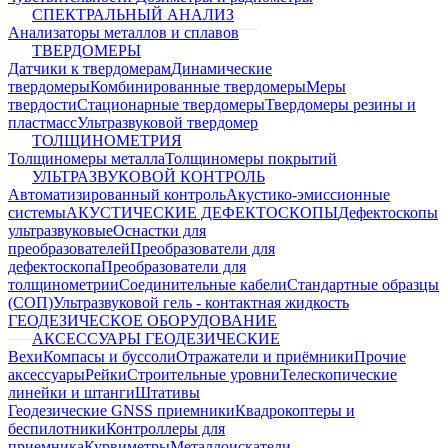
СПЕКТРАЛЬНЫЙ АНАЛИЗ
Анализаторы металлов и сплавов
ТВЕРДОМЕРЫ
Датчики к твердомерам
Динамические
твердомеры
Комбинированные твердомеры
Меры
твердости
Стационарные твердомеры
Твердомеры резины и
пластмасс
Ультразвуковой твердомер
ТОЛЩИНОМЕТРИЯ
Толщиномеры металла
Толщиномеры покрытий
УЛЬТРАЗВУКОВОЙ КОНТРОЛЬ
Автоматизированный контроль
Акустико-эмиссионные
системы
АКУСТИЧЕСКИЕ ДЕФЕКТОСКОПЫ
Дефектоскопы
ультразвуковые
Оснастки для
преобразователей
Преобразователи для
дефектоскопа
Преобразователи для
толщинометрии
Соединительные кабели
Стандартные образцы
(СОП)
Ультразвуковой гель - контактная жидкость
ГЕОДЕЗИЧЕСКОЕ ОБОРУДОВАНИЕ
АКСЕССУАРЫ ГЕОДЕЗИЧЕСКИЕ
Вехи
Компасы и буссоли
Отражатели и приёмники
Прочие
аксессуары
Рейки
Строительные уровни
Телескопические
линейки и штанги
Штативы
Геодезические GNSS приемники
Квадрокоптеры и
беспилотники
Контроллеры для
приемника
Курвиметры
Металлоискатели