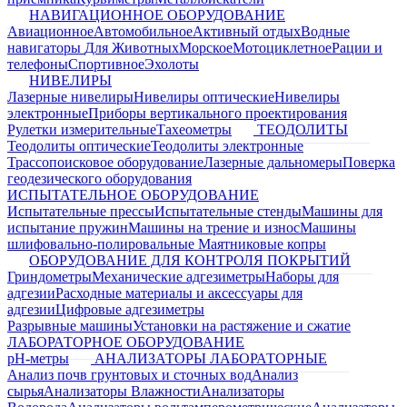
НАВИГАЦИОННОЕ ОБОРУДОВАНИЕ
Авиационное
Автомобильное
Активный отдых
Водные
навигаторы
Для Животных
Морское
Мотоциклетное
Рации и
телефоны
Спортивное
Эхолоты
НИВЕЛИРЫ
Лазерные нивелиры
Нивелиры оптические
Нивелиры
электронные
Приборы вертикального проектирования
Рулетки измерительные
Тахеометры
ТЕОДОЛИТЫ
Теодолиты оптические
Теодолиты электронные
Трассопоисковое оборудование
Лазерные дальномеры
Поверка
геодезического оборудования
ИСПЫТАТЕЛЬНОЕ ОБОРУДОВАНИЕ
Испытательные прессы
Испытательные стенды
Машины для
испытание пружин
Машины на трение и износ
Машины
шлифовально-полировальные
Маятниковые копры
ОБОРУДОВАНИЕ ДЛЯ КОНТРОЛЯ ПОКРЫТИЙ
Гриндометры
Механические адгезиметры
Наборы для
адгезии
Расходные материалы и аксессуары для
адгезии
Цифровые адгезиметры
Разрывные машины
Установки на растяжение и сжатие
ЛАБОРАТОРНОЕ ОБОРУДОВАНИЕ
pH-метры
АНАЛИЗАТОРЫ ЛАБОРАТОРНЫЕ
Анализ почв грунтовых и сточных вод
Анализ
сырья
Анализаторы Влажности
Анализаторы