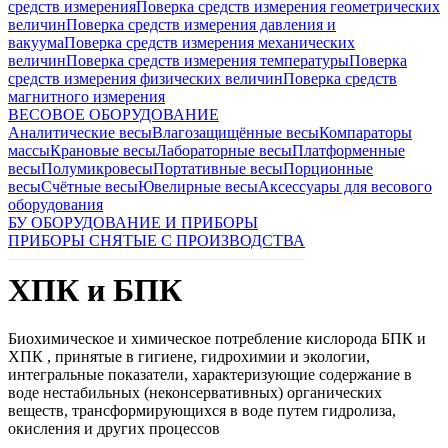
средств измерения
Поверка средств измерения геометрических
величин
Поверка средств измерения давления и
вакуума
Поверка средств измерения механических
величин
Поверка средств измерения температуры
Поверка
средств измерения физических величин
Поверка средств
магнитного измерения
ВЕСОВОЕ ОБОРУДОВАНИЕ
Аналитические весы
Влагозащищённые весы
Компараторы
массы
Крановые весы
Лабораторные весы
Платформенные
весы
Полумикровесы
Портативные весы
Порционные
весы
Счётные весы
Ювелирные весы
Аксессуары для весового
оборудования
БУ ОБОРУДОВАНИЕ И ПРИБОРЫ
ПРИБОРЫ СНЯТЫЕ С ПРОИЗВОДСТВА
ХПК и БПК
Биохимическое и химическое потребление кислорода БПК и
ХПК , принятые в гигиене, гидрохимии и экологии,
интегральные показатели, характеризующие содержание в
воде нестабильных (неконсервативных) органических
веществ, трансформирующихся в воде путем гидролиза,
окисления и других процессов