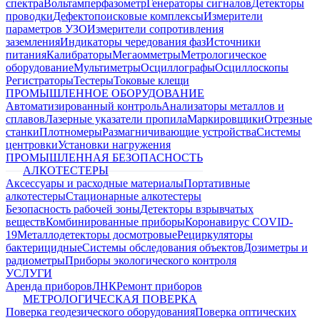
спектра
Вольтамперфазометр
Генераторы сигналов
Детекторы
проводки
Дефектопоисковые комплексы
Измерители
параметров УЗО
Измерители сопротивления
заземления
Индикаторы чередования фаз
Источники
питания
Калибраторы
Мегаомметры
Метрологическое
оборудование
Мультиметры
Осциллографы
Осциллоскопы
Регистраторы
Тестеры
Токовые клещи
ПРОМЫШЛЕННОЕ ОБОРУДОВАНИЕ
Автоматизированный контроль
Анализаторы металлов и
сплавов
Лазерные указатели пропила
Маркировщики
Отрезные
станки
Плотномеры
Размагничивающие устройства
Системы
центровки
Установки нагружения
ПРОМЫШЛЕННАЯ БЕЗОПАСНОСТЬ
АЛКОТЕСТЕРЫ
Аксессуары и расходные материалы
Портативные
алкотестеры
Стационарные алкотестеры
Безопасность рабочей зоны
Детекторы взрывчатых
веществ
Комбинированные приборы
Коронавирус COVID-
19
Металлодетекторы досмотровые
Рециркуляторы
бактерицидные
Системы обследования объектов
Дозиметры и
радиометры
Приборы экологического контроля
УСЛУГИ
Аренда приборов
ЛНК
Ремонт приборов
МЕТРОЛОГИЧЕСКАЯ ПОВЕРКА
Поверка геодезического оборудования
Поверка оптических