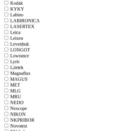
Kodak
KYKY
Labino
LABIRONICA
LASERTEX
Leica
Leixen
Levenhuk
LONGOT
Lowrance
Lyric
Lzirtek
Magnaflux
MAGUS
MET
MLG
MRU
NEDO
Nexcope
NIKON
NKPRIBOR
Novotest