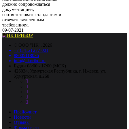
должно сопровождаться
документацией,
соответствовать стандартам и
отвечать заявленным
требованиям.
09-07-2021
©
ООО "НК"
, 2026
+7 (3412) 277-001
88005118036
info@nkpribor.ru
Будни 08:00 - 17:00 (МСК)
426034, Удмуртская Республика, г. Ижевск, ул.
Удмуртская, д.268
Прайс-лист
Новости
Отзывы
Форма связи