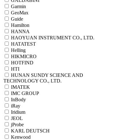
GALDABINI
Garmin
GeoMax
Guide
Hamilton
HANNA
HAOYUAN INSTRUMENT CO., LTD.
HATATEST
Helling
HIKMICRO
HOTFIND
HTI
HUNAN SUNDY SCIENCE AND
TECHNOLOGY CO., LTD.
IMATEK
IMC GROUP
InBody
iRay
Iridium
JEOL
jProbe
KARL DEUTSCH
Kenwood