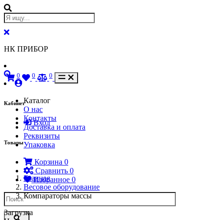
НК ПРИБОР
0
0
0
Каталог
Кабинет
О нас
Контакты
Вход
Доставка и оплата
Реквизиты
Товары
Упаковка
Корзина
0
Сравнить
0
Главная
Избранное
0
Весовое оборудование
Компараторы массы
Загрузка