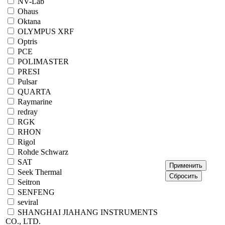
NV-Lab
Ohaus
Oktana
OLYMPUS XRF
Optris
PCE
POLIMASTER
PRESI
Pulsar
QUARTA
Raymarine
redray
RGK
RHON
Rigol
Rohde Schwarz
SAT
Seek Thermal
Seitron
SENFENG
seviral
SHANGHAI JIAHANG INSTRUMENTS
CO., LTD.