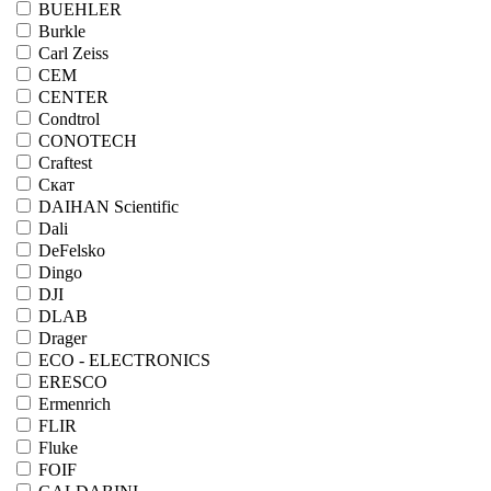
BUEHLER
Burkle
Carl Zeiss
CEM
CENTER
Condtrol
CONOTECH
Craftest
Cкат
DAIHAN Scientific
Dali
DeFelsko
Dingo
DJI
DLAB
Drager
ECO - ELECTRONICS
ERESCO
Ermenrich
FLIR
Fluke
FOIF