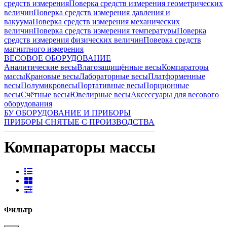
средств измерения
Поверка средств измерения геометрических
величин
Поверка средств измерения давления и
вакуума
Поверка средств измерения механических
величин
Поверка средств измерения температуры
Поверка
средств измерения физических величин
Поверка средств
магнитного измерения
ВЕСОВОЕ ОБОРУДОВАНИЕ
Аналитические весы
Влагозащищённые весы
Компараторы
массы
Крановые весы
Лабораторные весы
Платформенные
весы
Полумикровесы
Портативные весы
Порционные
весы
Счётные весы
Ювелирные весы
Аксессуары для весового
оборудования
БУ ОБОРУДОВАНИЕ И ПРИБОРЫ
ПРИБОРЫ СНЯТЫЕ С ПРОИЗВОДСТВА
Компараторы массы
Фильтр