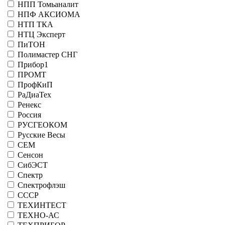
НПП Томьаналит
НПФ АКСИОМА
НТП ТКА
НТЦ Эксперт
ПиТОН
Полимастер СНГ
Прибор1
ПРОМТ
ПрофКиП
РаДиаТех
Ренекс
Россия
РУСГЕОКОМ
Русские Весы
СЕМ
Сенсон
СибЭСТ
Спектр
Спектрофлэш
СССР
ТЕХИНТЕСТ
ТЕХНО-АС