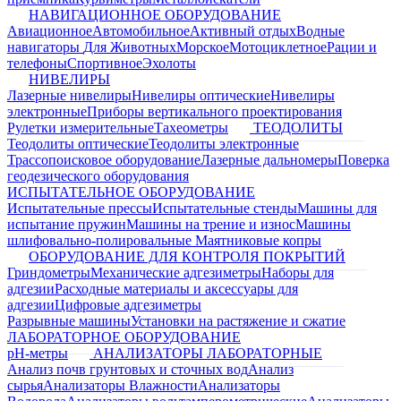
НАВИГАЦИОННОЕ ОБОРУДОВАНИЕ
Авиационное
Автомобильное
Активный отдых
Водные
навигаторы
Для Животных
Морское
Мотоциклетное
Рации и
телефоны
Спортивное
Эхолоты
НИВЕЛИРЫ
Лазерные нивелиры
Нивелиры оптические
Нивелиры
электронные
Приборы вертикального проектирования
Рулетки измерительные
Тахеометры
ТЕОДОЛИТЫ
Теодолиты оптические
Теодолиты электронные
Трассопоисковое оборудование
Лазерные дальномеры
Поверка
геодезического оборудования
ИСПЫТАТЕЛЬНОЕ ОБОРУДОВАНИЕ
Испытательные прессы
Испытательные стенды
Машины для
испытание пружин
Машины на трение и износ
Машины
шлифовально-полировальные
Маятниковые копры
ОБОРУДОВАНИЕ ДЛЯ КОНТРОЛЯ ПОКРЫТИЙ
Гриндометры
Механические адгезиметры
Наборы для
адгезии
Расходные материалы и аксессуары для
адгезии
Цифровые адгезиметры
Разрывные машины
Установки на растяжение и сжатие
ЛАБОРАТОРНОЕ ОБОРУДОВАНИЕ
pH-метры
АНАЛИЗАТОРЫ ЛАБОРАТОРНЫЕ
Анализ почв грунтовых и сточных вод
Анализ
сырья
Анализаторы Влажности
Анализаторы