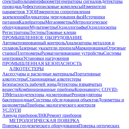
спектра
Вольтамперфазометр
Генераторы сигналов
Детекторы
проводки
Дефектопоисковые комплексы
Измерители
параметров УЗО
Измерители сопротивления
заземления
Индикаторы чередования фаз
Источники
питания
Калибраторы
Мегаомметры
Метрологическое
оборудование
Мультиметры
Осциллографы
Осциллоскопы
Регистраторы
Тестеры
Токовые клещи
ПРОМЫШЛЕННОЕ ОБОРУДОВАНИЕ
Автоматизированный контроль
Анализаторы металлов и
сплавов
Лазерные указатели пропила
Маркировщики
Отрезные
станки
Плотномеры
Размагничивающие устройства
Системы
центровки
Установки нагружения
ПРОМЫШЛЕННАЯ БЕЗОПАСНОСТЬ
АЛКОТЕСТЕРЫ
Аксессуары и расходные материалы
Портативные
алкотестеры
Стационарные алкотестеры
Безопасность рабочей зоны
Детекторы взрывчатых
веществ
Комбинированные приборы
Коронавирус COVID-
19
Металлодетекторы досмотровые
Рециркуляторы
бактерицидные
Системы обследования объектов
Дозиметры и
радиометры
Приборы экологического контроля
УСЛУГИ
Аренда приборов
ЛНК
Ремонт приборов
МЕТРОЛОГИЧЕСКАЯ ПОВЕРКА
Поверка геодезического оборудования
Поверка оптических