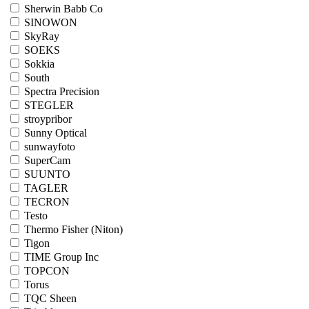
Sherwin Babb Co
SINOWON
SkyRay
SOEKS
Sokkia
South
Spectra Precision
STEGLER
stroypribor
Sunny Optical
sunwayfoto
SuperCam
SUUNTO
TAGLER
TECRON
Testo
Thermo Fisher (Niton)
Tigon
TIME Group Inc
TOPCON
Torus
TQC Sheen