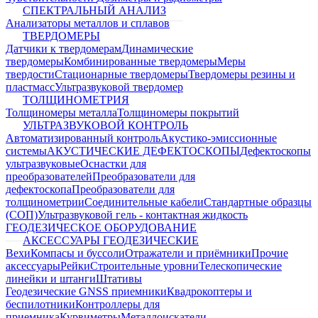
СПЕКТРАЛЬНЫЙ АНАЛИЗ
Анализаторы металлов и сплавов
ТВЕРДОМЕРЫ
Датчики к твердомерам
Динамические
твердомеры
Комбинированные твердомеры
Меры
твердости
Стационарные твердомеры
Твердомеры резины и
пластмасс
Ультразвуковой твердомер
ТОЛЩИНОМЕТРИЯ
Толщиномеры металла
Толщиномеры покрытий
УЛЬТРАЗВУКОВОЙ КОНТРОЛЬ
Автоматизированный контроль
Акустико-эмиссионные
системы
АКУСТИЧЕСКИЕ ДЕФЕКТОСКОПЫ
Дефектоскопы
ультразвуковые
Оснастки для
преобразователей
Преобразователи для
дефектоскопа
Преобразователи для
толщинометрии
Соединительные кабели
Стандартные образцы
(СОП)
Ультразвуковой гель - контактная жидкость
ГЕОДЕЗИЧЕСКОЕ ОБОРУДОВАНИЕ
АКСЕССУАРЫ ГЕОДЕЗИЧЕСКИЕ
Вехи
Компасы и буссоли
Отражатели и приёмники
Прочие
аксессуары
Рейки
Строительные уровни
Телескопические
линейки и штанги
Штативы
Геодезические GNSS приемники
Квадрокоптеры и
беспилотники
Контроллеры для
приемника
Курвиметры
Металлоискатели