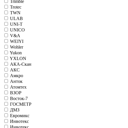
Trimble
Trotec
TWN
ULAB
UNI-T
UNICO
V&A
WEIYI
Wohler
Yukon
YXLON
АКА-Скан
АКС
Амкро
Анток
Атомтех
ВЗОР
Восток-7
ГОСМЕТР
ДМЗ
Евромикс
Инвотекс
Инвотекс